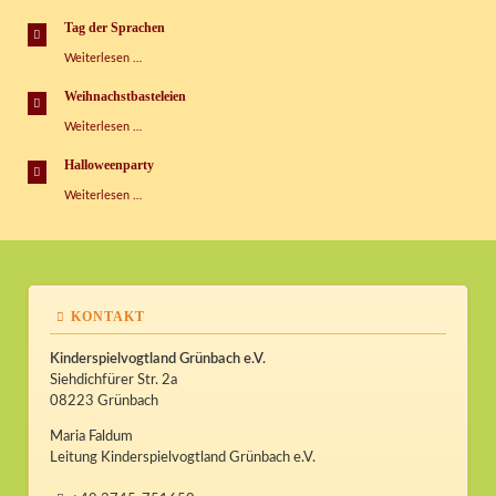
2016
Tag der Sprachen
Tag
Weiterlesen …
der
Sprachen
Weihnachstbasteleien
Weihnachstbasteleien
Weiterlesen …
Halloweenparty
Halloweenparty
Weiterlesen …
KONTAKT
Kinderspielvogtland Grünbach e.V.
Siehdichfürer Str. 2a
08223 Grünbach
Maria Faldum
Leitung Kinderspielvogtland Grünbach e.V.