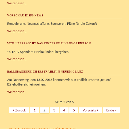
Zertifizierung
Weiterlesen …
VORSCHAU KISPI-NEWS
Renovierung, Neuanschaffung, Sponsoren, Pläne für die Zukunft
Vorschau
Weiterlesen …
Kispi-
News
WTM ÜBERRASCHT DAS KINDERSPIELHAUS GRÜNBACH
14.12.19 Spende für Heimkinder übergeben
WTM
Weiterlesen …
überrascht
das
BÄLLEBADBEREICH ERSTRAHLT IN NEUEM GLANZ
Kinderspielhaus
Grünbach
Am Donnerstag, den 13.09.2018 konnten wir nun endlich unseren „neuen“
Bällebadbereich einweihen.
Bällebadbereich
Weiterlesen …
erstrahlt
in
Seite 2 von 5
neuem
Zurück
1
2
3
4
5
Vorwärts
Ende »
Glanz