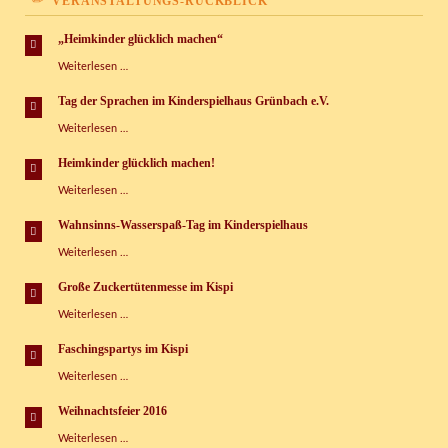
VERANSTALTUNGS-RÜCKBLICK
„Heimkinder glücklich machen“
„Heimkinder
Weiterlesen …
glücklich
machen“
Tag der Sprachen im Kinderspielhaus Grünbach e.V.
Tag
Weiterlesen …
der
Sprachen
Heimkinder glücklich machen!
im
Heimkinder
Weiterlesen …
Kinderspielhaus
glücklich
Grünbach
machen!
e.V.
Wahnsinns-Wasserspaß-Tag im Kinderspielhaus
Wahnsinns-
Weiterlesen …
Wasserspaß-
Tag
Große Zuckertütenmesse im Kispi
im
Große
Weiterlesen …
Kinderspielhaus
Zuckertütenmesse
im
Faschingspartys im Kispi
Kispi
Faschingspartys
Weiterlesen …
im
Kispi
Weihnachtsfeier 2016
Weihnachtsfeier
Weiterlesen …