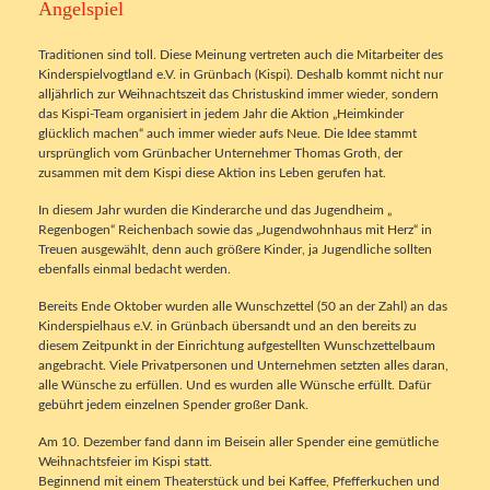
Angelspiel
Traditionen sind toll. Diese Meinung vertreten auch die Mitarbeiter des
Kinderspielvogtland e.V. in Grünbach (Kispi). Deshalb kommt nicht nur
alljährlich zur Weihnachtszeit das Christuskind immer wieder, sondern
das Kispi-Team organisiert in jedem Jahr die Aktion „Heimkinder
glücklich machen“ auch immer wieder aufs Neue. Die Idee stammt
ursprünglich vom Grünbacher Unternehmer Thomas Groth, der
zusammen mit dem Kispi diese Aktion ins Leben gerufen hat.
In diesem Jahr wurden die Kinderarche und das Jugendheim „
Regenbogen“ Reichenbach sowie das „Jugendwohnhaus mit Herz“ in
Treuen ausgewählt, denn auch größere Kinder, ja Jugendliche sollten
ebenfalls einmal bedacht werden.
Bereits Ende Oktober wurden alle Wunschzettel (50 an der Zahl) an das
Kinderspielhaus e.V. in Grünbach übersandt und an den bereits zu
diesem Zeitpunkt in der Einrichtung aufgestellten Wunschzettelbaum
angebracht. Viele Privatpersonen und Unternehmen setzten alles daran,
alle Wünsche zu erfüllen. Und es wurden alle Wünsche erfüllt. Dafür
gebührt jedem einzelnen Spender großer Dank.
Am 10. Dezember fand dann im Beisein aller Spender eine gemütliche
Weihnachtsfeier im Kispi statt.
Beginnend mit einem Theaterstück und bei Kaffee, Pfefferkuchen und