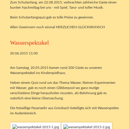
Zum Schulanfang, am 22.08.2015, verbrachten zahlreiche Gäste einen
bunten Nachmittag bei uns - mit Spiel, Tanz- und toller Musik.
Beim Schulanfangsquiz gab es tolle Preise zu gewinnen.
Allen Gewinnern noch einmal HERZLICHEN GLÜCKWUNSCH
Wasserspektakel
20.06.2015 11:00
Am Samstag, 20.05.2015 kamen rund 200 Gäste zu unserem
Wasserspektakel ins Kinderspielhaus.
Neben einem Quiz rund um das Thema Wasser, kleinen Experimenten
mit Wasser, gab es noch einen Glibberpool wo ganz mutige
verschiedene Dinge herausholen mussten, als Belohnung gab es
natürlich eine kleine Überraschung.
Die freiwillige Feuerwehr aus Grünbach beteiligte sich mit Wasserspielen
im Außenbereich.