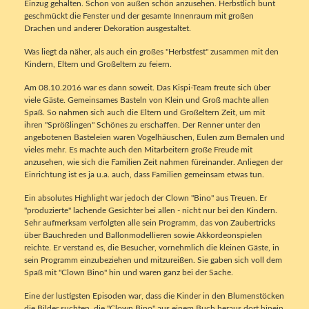
Einzug gehalten. Schon von außen schön anzusehen. Herbstlich bunt
geschmückt die Fenster und der gesamte Innenraum mit großen
Drachen und anderer Dekoration ausgestaltet.
Was liegt da näher, als auch ein großes "Herbstfest" zusammen mit den
Kindern, Eltern und Großeltern zu feiern.
Am 08.10.2016 war es dann soweit. Das Kispi-Team freute sich über
viele Gäste. Gemeinsames Basteln von Klein und Groß machte allen
Spaß. So nahmen sich auch die Eltern und Großeltern Zeit, um mit
ihren "Sprößlingen" Schönes zu erschaffen. Der Renner unter den
angebotenen Basteleien waren Vogelhäuschen, Eulen zum Bemalen und
vieles mehr. Es machte auch den Mitarbeitern große Freude mit
anzusehen, wie sich die Familien Zeit nahmen füreinander. Anliegen der
Einrichtung ist es ja u.a. auch, dass Familien gemeinsam etwas tun.
Ein absolutes Highlight war jedoch der Clown "Bino" aus Treuen. Er
"produzierte" lachende Gesichter bei allen - nicht nur bei den Kindern.
Sehr aufmerksam verfolgten alle sein Programm, das von Zaubertricks
über Bauchreden und Ballonmodellieren sowie Akkordeonspielen
reichte. Er verstand es, die Besucher, vornehmlich die kleinen Gäste, in
sein Programm einzubeziehen und mitzureißen. Sie gaben sich voll dem
Spaß mit "Clown Bino" hin und waren ganz bei der Sache.
Eine der lustigsten Episoden war, dass die Kinder in den Blumenstöcken
die Bilder suchten, die "Clown Bino" aus einem Buch heraus dort hinein