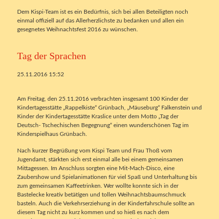
Dem Kispi-Team ist es ein Bedürfnis, sich bei allen Beteiligten noch
einmal offiziell auf das Allerherzlichste zu bedanken und allen ein
gesegnetes Weihnachtsfest 2016 zu wünschen.
Tag der Sprachen
25.11.2016 15:52
Am Freitag, den 25.11.2016 verbrachten insgesamt 100 Kinder der
Kindertagesstätte „Rappelkiste“ Grünbach, „Mäuseburg“ Falkenstein und
Kinder der Kindertagesstätte Kraslice unter dem Motto „Tag der
Deutsch- Tschechischen Begegnung“ einen wunderschönen Tag im
Kinderspielhaus Grünbach.
Nach kurzer Begrüßung vom Kispi Team und Frau Thoß vom
Jugendamt, stärkten sich erst einmal alle bei einem gemeinsamen
Mittagessen. Im Anschluss sorgten eine Mit-Mach-Disco, eine
Zaubershow und Spielanimationen für viel Spaß und Unterhaltung bis
zum gemeinsamen Kaffeetrinken. Wer wollte konnte sich in der
Bastelecke kreativ betätigen und tollen Weihnachtsbaumschmuck
basteln. Auch die Verkehrserziehung in der Kinderfahrschule sollte an
diesem Tag nicht zu kurz kommen und so hieß es nach dem