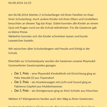
06.08.2016 16:25
Am 06.08.2016 feierten 2 Schulanfänger mit Ihren Familien im Kispi
ihren Schulanfang. Auch andere Kinder mit ihren Eltern und Großeltern
besuchten an diesem Tag das Kispi. Dabei konnten alle Kinder an einem
Quiz mit Fragen rund um die Schule teilnehmen. Für die Gewinner gab
es kleine Preise.
Weiterhin konnten sich die Kinder schminken lassen und bunte
Lesezeichen basteln.
Wir wünschen allen Schulanfängern viel Freude und Erfolg in der
Schule.
Ebenfalls zur Schulstartparty wurden die Gewinner unseres Playmobil
Sommerferien Gewinnspieles gezogen.
Der 1. Preis
– eine Playmobil Kinderklinik mit Einrichtung ging an
Felix Steudel (5) aus Tirpersdorf.
Der 2. Preis
– ein Krankenwagen mit Licht und Sound ging an
Fabienne Göpfert aus Muldenhammer.
Der 3. Preis
– ein Röntgenraum ging an Kimi Schüler aus München.
Weitere 47 Kleingewinne fanden auch den Weg zu Ihren Gewinnern.
Nochmals Herzlichen Glückwunsch allen Gewinnern vom Kispi Team