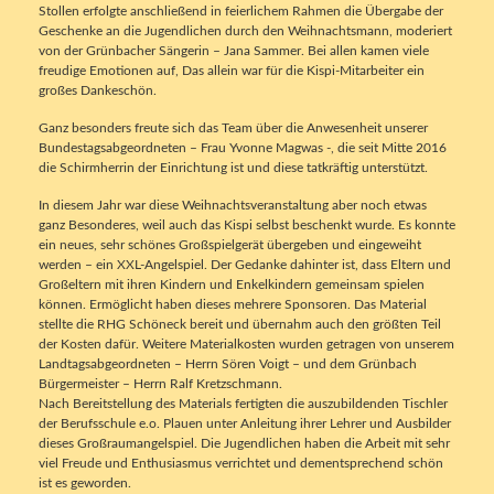
Stollen erfolgte anschließend in feierlichem Rahmen die Übergabe der
Geschenke an die Jugendlichen durch den Weihnachtsmann, moderiert
von der Grünbacher Sängerin – Jana Sammer. Bei allen kamen viele
freudige Emotionen auf, Das allein war für die Kispi-Mitarbeiter ein
großes Dankeschön.
Ganz besonders freute sich das Team über die Anwesenheit unserer
Bundestagsabgeordneten – Frau Yvonne Magwas -, die seit Mitte 2016
die Schirmherrin der Einrichtung ist und diese tatkräftig unterstützt.
In diesem Jahr war diese Weihnachtsveranstaltung aber noch etwas
ganz Besonderes, weil auch das Kispi selbst beschenkt wurde. Es konnte
ein neues, sehr schönes Großspielgerät übergeben und eingeweiht
werden – ein XXL-Angelspiel. Der Gedanke dahinter ist, dass Eltern und
Großeltern mit ihren Kindern und Enkelkindern gemeinsam spielen
können. Ermöglicht haben dieses mehrere Sponsoren. Das Material
stellte die RHG Schöneck bereit und übernahm auch den größten Teil
der Kosten dafür. Weitere Materialkosten wurden getragen von unserem
Landtagsabgeordneten – Herrn Sören Voigt – und dem Grünbach
Bürgermeister – Herrn Ralf Kretzschmann.
Nach Bereitstellung des Materials fertigten die auszubildenden Tischler
der Berufsschule e.o. Plauen unter Anleitung ihrer Lehrer und Ausbilder
dieses Großraumangelspiel. Die Jugendlichen haben die Arbeit mit sehr
viel Freude und Enthusiasmus verrichtet und dementsprechend schön
ist es geworden.