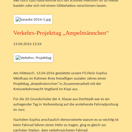
Wer noch Lust hatte konnte sich ein schönes Mikrofon für zu Hause
basteln oder sich mit einem Glittertattoo verschönern lassen.
Verkehrs-Projekttag „Ampelmännchen“
13.04.2016 13:24
Am Mittwoch, 13.04.2016 gestaltete unsere FSJ'lerin Sophia
Weidhaas im Rahmen Ihres freiwilligen sozialen Jahres einen
Projekttag „Ampelmännchen“ in Zusammenarbeit mit der
Kreisverkehrswacht Vogtland im Kispi aus.
Für die 20 Grundschüler der 4. Klasse aus Dorfstadt war es ein
aufregender Tag in Vorbereitung auf die anstehende Fahrradprüfung
im Juni.
Nachdem Sophia anschaulich demonstrierte warum es so wichtig ist
beim Fahrrad fahren einen Helm zu tragen, ging es gleich zur
nächsten Station, dem verkehrssicheren Fahrrad.