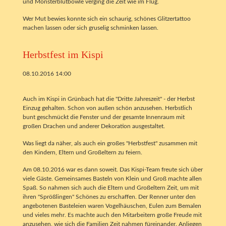
und Monsterblutbowle verging die Zeit wie im Flug.
Wer Mut bewies konnte sich ein schaurig, schönes Glitzertattoo
machen lassen oder sich gruselig schminken lassen.
Herbstfest im Kispi
08.10.2016 14:00
Auch im Kispi in Grünbach hat die "Dritte Jahreszeit" - der Herbst
Einzug gehalten. Schon von außen schön anzusehen. Herbstlich
bunt geschmückt die Fenster und der gesamte Innenraum mit
großen Drachen und anderer Dekoration ausgestaltet.
Was liegt da näher, als auch ein großes "Herbstfest" zusammen mit
den Kindern, Eltern und Großeltern zu feiern.
Am 08.10.2016 war es dann soweit. Das Kispi-Team freute sich über
viele Gäste. Gemeinsames Basteln von Klein und Groß machte allen
Spaß. So nahmen sich auch die Eltern und Großeltern Zeit, um mit
ihren "Sprößlingen" Schönes zu erschaffen. Der Renner unter den
angebotenen Basteleien waren Vogelhäuschen, Eulen zum Bemalen
und vieles mehr. Es machte auch den Mitarbeitern große Freude mit
anzusehen, wie sich die Familien Zeit nahmen füreinander. Anliegen