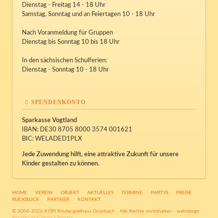
Dienstag - Freitag 14 - 18 Uhr
Samstag, Sonntag und an Feiertagen 10 - 18 Uhr
Nach Voranmeldung für Gruppen
Dienstag bis Sonntag 10 bis 18 Uhr
In den sächsischen Schulferien:
Dienstag - Sonntag 10 - 18 Uhr
SPENDENKONTO
Sparkasse Vogtland
IBAN: DE30 8705 8000 3574 001621
BIC: WELADED1PLX
Jede Zuwendung hilft, eine attraktive Zukunft für unsere
Kinder gestalten zu können.
NAVIGATION
HOME
VEREIN
OBJEKT
AKTUELLES
TERMINE
PARTYS
PREISE
ÜBERSPRINGEN
RÜCKBLICK
PARTNER
KONTAKT
© 2004-2026 KISPI Kinderspielhaus Grünbach - Alle Rechte vorbehalten -
webdesign
RockSolid Contao Themes & Templates