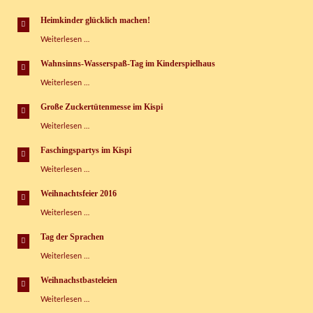
der
Sprachen
Heimkinder glücklich machen!
im
Heimkinder
Weiterlesen …
Kinderspielhaus
glücklich
Grünbach
machen!
e.V.
Wahnsinns-Wasserspaß-Tag im Kinderspielhaus
Wahnsinns-
Weiterlesen …
Wasserspaß-
Tag
Große Zuckertütenmesse im Kispi
im
Große
Weiterlesen …
Kinderspielhaus
Zuckertütenmesse
im
Faschingspartys im Kispi
Kispi
Faschingspartys
Weiterlesen …
im
Kispi
Weihnachtsfeier 2016
Weihnachtsfeier
Weiterlesen …
2016
Tag der Sprachen
Tag
Weiterlesen …
der
Sprachen
Weihnachstbasteleien
Weihnachstbasteleien
Weiterlesen …