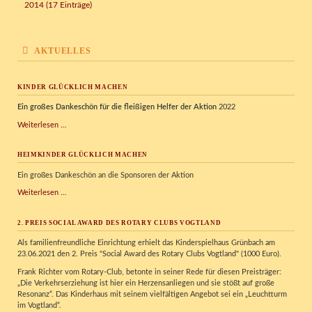
2014 (17 Einträge)
AKTUELLES
KINDER GLÜCKLICH MACHEN
Ein großes Dankeschön für die fleißigen Helfer der Aktion
2022
Kinder
Weiterlesen …
glücklich
machen
HEIMKINDER GLÜCKLICH MACHEN
Ein großes Dankeschön an die Sponsoren der Aktion
Heimkinder
Weiterlesen …
glücklich
machen
2. PREIS SOCIAL AWARD DES ROTARY CLUBS VOGTLAND
Als familienfreundliche Einrichtung erhielt das Kinderspielhaus Grünbach am
23.06.2021 den 2. Preis "Social Award des Rotary Clubs Vogtland" (1000 Euro).
Frank Richter vom Rotary-Club, betonte in seiner Rede für diesen Preisträger:
„Die Verkehrserziehung ist hier ein Herzensanliegen und sie stößt auf große
Resonanz“. Das Kinderhaus mit seinem vielfältigen Angebot sei ein „Leuchtturm
im Vogtland“.