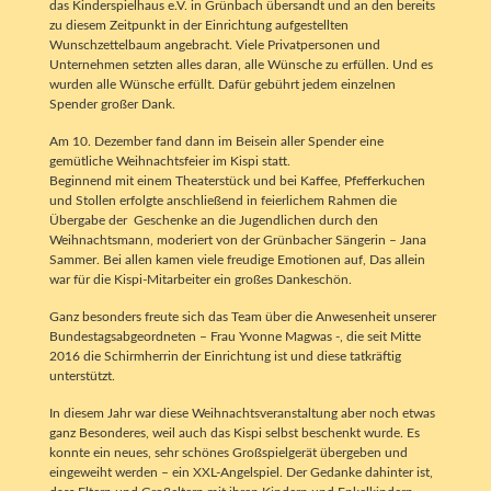
das Kinderspielhaus e.V. in Grünbach übersandt und an den bereits
zu diesem Zeitpunkt in der Einrichtung aufgestellten
Wunschzettelbaum angebracht. Viele Privatpersonen und
Unternehmen setzten alles daran, alle Wünsche zu erfüllen. Und es
wurden alle Wünsche erfüllt. Dafür gebührt jedem einzelnen
Spender großer Dank.
Am 10. Dezember fand dann im Beisein aller Spender eine
gemütliche Weihnachtsfeier im Kispi statt.
Beginnend mit einem Theaterstück und bei Kaffee, Pfefferkuchen
und Stollen erfolgte anschließend in feierlichem Rahmen die
Übergabe der Geschenke an die Jugendlichen durch den
Weihnachtsmann, moderiert von der Grünbacher Sängerin – Jana
Sammer. Bei allen kamen viele freudige Emotionen auf, Das allein
war für die Kispi-Mitarbeiter ein großes Dankeschön.
Ganz besonders freute sich das Team über die Anwesenheit unserer
Bundestagsabgeordneten – Frau Yvonne Magwas -, die seit Mitte
2016 die Schirmherrin der Einrichtung ist und diese tatkräftig
unterstützt.
In diesem Jahr war diese Weihnachtsveranstaltung aber noch etwas
ganz Besonderes, weil auch das Kispi selbst beschenkt wurde. Es
konnte ein neues, sehr schönes Großspielgerät übergeben und
eingeweiht werden – ein XXL-Angelspiel. Der Gedanke dahinter ist,