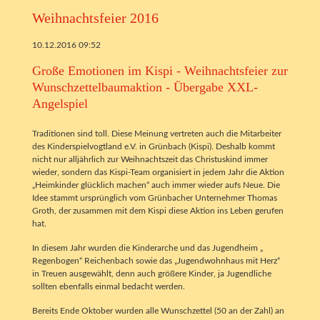
Weihnachtsfeier 2016
10.12.2016 09:52
Große Emotionen im Kispi - Weihnachtsfeier zur
Wunschzettelbaumaktion - Übergabe XXL-
Angelspiel
Traditionen sind toll. Diese Meinung vertreten auch die Mitarbeiter
des Kinderspielvogtland e.V. in Grünbach (Kispi). Deshalb kommt
nicht nur alljährlich zur Weihnachtszeit das Christuskind immer
wieder, sondern das Kispi-Team organisiert in jedem Jahr die Aktion
„Heimkinder glücklich machen“ auch immer wieder aufs Neue. Die
Idee stammt ursprünglich vom Grünbacher Unternehmer Thomas
Groth, der zusammen mit dem Kispi diese Aktion ins Leben gerufen
hat.
In diesem Jahr wurden die Kinderarche und das Jugendheim „
Regenbogen“ Reichenbach sowie das „Jugendwohnhaus mit Herz“
in Treuen ausgewählt, denn auch größere Kinder, ja Jugendliche
sollten ebenfalls einmal bedacht werden.
Bereits Ende Oktober wurden alle Wunschzettel (50 an der Zahl) an