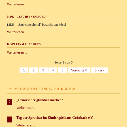
2.
Weiterlesen …
Preis
Social
MDR – „SACHSENSPIEGEL“
Award
des
MDR – „Sachsenspiegel“ besucht das Kispi
Rotary
Clubs
MDR
Weiterlesen …
Vogtland
–
„Sachsenspiegel“
KISPI EINMAL ANDERS
Kispi
Weiterlesen …
einmal
anders
Seite 1 von 5
1
2
3
4
5
Vorwärts
Ende »
VERANSTALTUNGS-RÜCKBLICK
„Heimkinder glücklich machen“
„Heimkinder
Weiterlesen …
glücklich
machen“
Tag der Sprachen im Kinderspielhaus Grünbach e.V.
Tag
Weiterlesen …