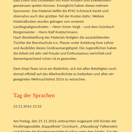
dass Eltern und Großeltern mit ihren Kindern und Enkelkindern
gemeinsam spielen können. Ermöglicht haben dieses mehrere
Sponsoren. Das Material stellte die RHG Schöneck bereit und
übernahm auch den größten Teil der Kosten dafür. Weitere
Materialkosten wurden getragen von unserem
Landtagsabgeordneten – Herrn Sören Voigt – und dem Grünbach
Bürgermeister – Herrn Ralf Kretzschmann.
Nach Bereitstellung des Materials fertigten die auszubildenden
Tischler der Berufsschule e.o. Plauen unter Anleitung ihrer Lehrer
und Ausbilder dieses Großraumangelspiel. Die Jugendlichen haben
die Arbeit mit sehr viel Freude und Enthusiasmus verrichtet und
dementsprechend schön ist es geworden.
Dem Kispi-Team ist es ein Bedürfnis, sich bei allen Beteiligten noch
einmal offiziell auf das Allerherzlichste zu bedanken und allen ein
gesegnetes Weihnachtsfest 2016 zu wünschen.
Tag der Sprachen
25.11.2016 15:52
Am Freitag, den 25.11.2016 verbrachten insgesamt 100 Kinder der
Kindertagesstätte „Rappelkiste“ Grünbach, „Mäuseburg“ Falkenstein
und Kinder der Kindertagesstätte Kraslice unter dem Motto „Tag der