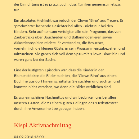
der Einrichtung ist es ja u.a. auch, dass Familien gemeinsam etwas
tun.
Ein absolutes Highlight war jedoch der Clown "Bino" aus Treuen. Er
"produzierte" lachende Gesichter bei allen - nicht nur bei den
Kindern. Sehr aufmerksam verfolgten alle sein Programm, das von
Zaubertricks über Bauchreden und Ballonmodellieren sowie
Akkordeonspielen reichte. Er verstand es, die Besucher,
vornehmlich die kleinen Gäste, in sein Programm einzubeziehen und
mitzureißen. Sie gaben sich voll dem Spaß mit "Clown Bino" hin und
waren ganz bei der Sache.
Eine der lustigsten Episoden war, dass die Kinder in den
Blumenstöcken die Bilder suchten, die "Clown Bino" aus einem
Buch heraus dort hinein schüttelte. Sie suchten und suchten und
konnten nicht versehen, wo denn die Bilder verblieben sind.
Es war ein schöner Nachmittag und wir bedanken uns bei allen
unseren Gästen, die zu einem guten Gelingen des "Herbstfestes"
durch ihre Anwesenheit beigetragen haben.
Kispi Aktivnachmittag
04.09.2016 13:00