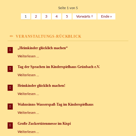
einmal
anders
Seite 1 von 5
1
2
3
4
5
Vorwärts
Ende »
VERANSTALTUNGS-RÜCKBLICK
„Heimkinder glücklich machen“
„Heimkinder
Weiterlesen …
glücklich
machen“
Tag der Sprachen im Kinderspielhaus Grünbach e.V.
Tag
Weiterlesen …
der
Sprachen
Heimkinder glücklich machen!
im
Heimkinder
Weiterlesen …
Kinderspielhaus
glücklich
Grünbach
machen!
e.V.
Wahnsinns-Wasserspaß-Tag im Kinderspielhaus
Wahnsinns-
Weiterlesen …
Wasserspaß-
Tag
Große Zuckertütenmesse im Kispi
im
Große
Weiterlesen …
Kinderspielhaus