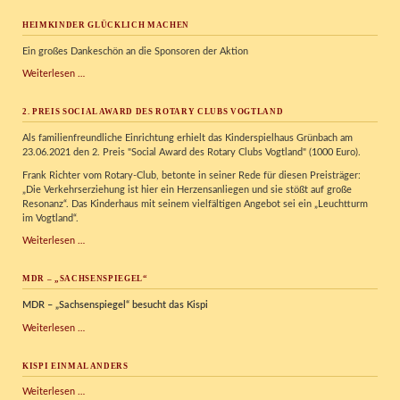
glücklich
machen
HEIMKINDER GLÜCKLICH MACHEN
Ein großes Dankeschön an die Sponsoren der Aktion
Heimkinder
Weiterlesen …
glücklich
machen
2. PREIS SOCIAL AWARD DES ROTARY CLUBS VOGTLAND
Als familienfreundliche Einrichtung erhielt das Kinderspielhaus Grünbach am
23.06.2021 den 2. Preis "Social Award des Rotary Clubs Vogtland" (1000 Euro).
Frank Richter vom Rotary-Club, betonte in seiner Rede für diesen Preisträger:
„Die Verkehrserziehung ist hier ein Herzensanliegen und sie stößt auf große
Resonanz“. Das Kinderhaus mit seinem vielfältigen Angebot sei ein „Leuchtturm
im Vogtland“.
2.
Weiterlesen …
Preis
Social
MDR – „SACHSENSPIEGEL“
Award
des
MDR – „Sachsenspiegel“ besucht das Kispi
Rotary
Clubs
MDR
Weiterlesen …
Vogtland
–
„Sachsenspiegel“
KISPI EINMAL ANDERS
Kispi
Weiterlesen …