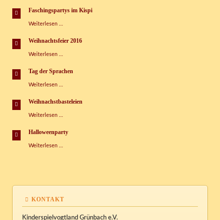
Zuckertütenmesse
im
Faschingspartys im Kispi
Kispi
Faschingspartys
Weiterlesen …
im
Kispi
Weihnachtsfeier 2016
Weihnachtsfeier
Weiterlesen …
2016
Tag der Sprachen
Tag
Weiterlesen …
der
Sprachen
Weihnachstbasteleien
Weihnachstbasteleien
Weiterlesen …
Halloweenparty
Halloweenparty
Weiterlesen …
KONTAKT
Kinderspielvogtland Grünbach e.V.