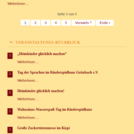
Kispi
Weiterlesen …
einmal
anders
Seite 1 von 5
1
2
3
4
5
Vorwärts
Ende »
VERANSTALTUNGS-RÜCKBLICK
„Heimkinder glücklich machen“
„Heimkinder
Weiterlesen …
glücklich
machen“
Tag der Sprachen im Kinderspielhaus Grünbach e.V.
Tag
Weiterlesen …
der
Sprachen
Heimkinder glücklich machen!
im
Heimkinder
Weiterlesen …
Kinderspielhaus
glücklich
Grünbach
machen!
e.V.
Wahnsinns-Wasserspaß-Tag im Kinderspielhaus
Wahnsinns-
Weiterlesen …
Wasserspaß-
Tag
Große Zuckertütenmesse im Kispi
im