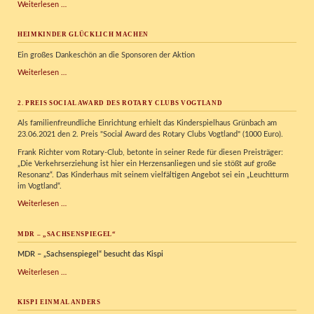
Kinder
Weiterlesen …
glücklich
machen
HEIMKINDER GLÜCKLICH MACHEN
Ein großes Dankeschön an die Sponsoren der Aktion
Heimkinder
Weiterlesen …
glücklich
machen
2. PREIS SOCIAL AWARD DES ROTARY CLUBS VOGTLAND
Als familienfreundliche Einrichtung erhielt das Kinderspielhaus Grünbach am
23.06.2021 den 2. Preis "Social Award des Rotary Clubs Vogtland" (1000 Euro).
Frank Richter vom Rotary-Club, betonte in seiner Rede für diesen Preisträger:
„Die Verkehrserziehung ist hier ein Herzensanliegen und sie stößt auf große
Resonanz“. Das Kinderhaus mit seinem vielfältigen Angebot sei ein „Leuchtturm
im Vogtland“.
2.
Weiterlesen …
Preis
Social
MDR – „SACHSENSPIEGEL“
Award
des
MDR – „Sachsenspiegel“ besucht das Kispi
Rotary
Clubs
MDR
Weiterlesen …
Vogtland
–
„Sachsenspiegel“
KISPI EINMAL ANDERS