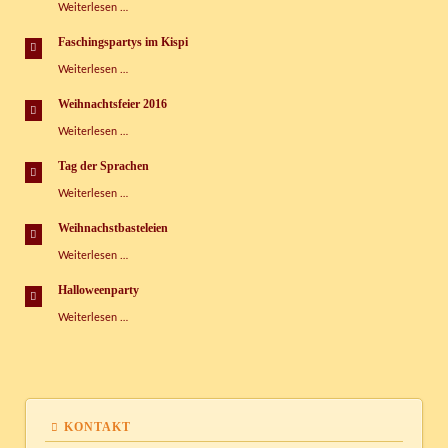
Große
Weiterlesen …
Kinderspielhaus
Zuckertütenmesse
im
Faschingspartys im Kispi
Kispi
Faschingspartys
Weiterlesen …
im
Kispi
Weihnachtsfeier 2016
Weihnachtsfeier
Weiterlesen …
2016
Tag der Sprachen
Tag
Weiterlesen …
der
Sprachen
Weihnachstbasteleien
Weihnachstbasteleien
Weiterlesen …
Halloweenparty
Halloweenparty
Weiterlesen …
KONTAKT