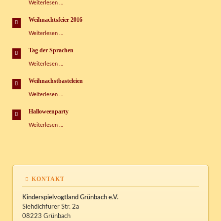
Faschingspartys
Weiterlesen …
im
Kispi
Weihnachtsfeier 2016
Weihnachtsfeier
Weiterlesen …
2016
Tag der Sprachen
Tag
Weiterlesen …
der
Sprachen
Weihnachstbasteleien
Weihnachstbasteleien
Weiterlesen …
Halloweenparty
Halloweenparty
Weiterlesen …
KONTAKT
Kinderspielvogtland Grünbach e.V.
Siehdichfürer Str. 2a
08223 Grünbach