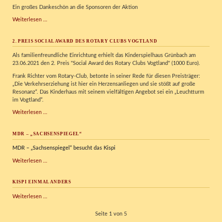
Ein großes Dankeschön an die Sponsoren der Aktion
Heimkinder
Weiterlesen …
glücklich
machen
2. PREIS SOCIAL AWARD DES ROTARY CLUBS VOGTLAND
Als familienfreundliche Einrichtung erhielt das Kinderspielhaus Grünbach am
23.06.2021 den 2. Preis "Social Award des Rotary Clubs Vogtland" (1000 Euro).
Frank Richter vom Rotary-Club, betonte in seiner Rede für diesen Preisträger:
„Die Verkehrserziehung ist hier ein Herzensanliegen und sie stößt auf große
Resonanz“. Das Kinderhaus mit seinem vielfältigen Angebot sei ein „Leuchtturm
im Vogtland“.
2.
Weiterlesen …
Preis
Social
MDR – „SACHSENSPIEGEL“
Award
des
MDR – „Sachsenspiegel“ besucht das Kispi
Rotary
Clubs
MDR
Weiterlesen …
Vogtland
–
„Sachsenspiegel“
KISPI EINMAL ANDERS
Kispi
Weiterlesen …
einmal
anders
Seite 1 von 5