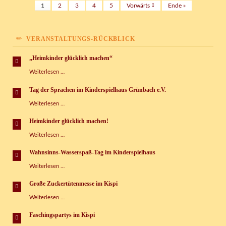
1
2
3
4
5
Vorwärts
Ende »
VERANSTALTUNGS-RÜCKBLICK
„Heimkinder glücklich machen“
„Heimkinder
Weiterlesen …
glücklich
machen“
Tag der Sprachen im Kinderspielhaus Grünbach e.V.
Tag
Weiterlesen …
der
Sprachen
Heimkinder glücklich machen!
im
Heimkinder
Weiterlesen …
Kinderspielhaus
glücklich
Grünbach
machen!
e.V.
Wahnsinns-Wasserspaß-Tag im Kinderspielhaus
Wahnsinns-
Weiterlesen …
Wasserspaß-
Tag
Große Zuckertütenmesse im Kispi
im
Große
Weiterlesen …
Kinderspielhaus
Zuckertütenmesse
im
Faschingspartys im Kispi
Kispi