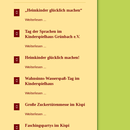
„Heimkinder glücklich machen“
„Heimkinder
Weiterlesen …
glücklich
machen“
Tag der Sprachen im
Kinderspielhaus Grünbach e.V.
Tag
Weiterlesen …
der
Sprachen
Heimkinder glücklich machen!
im
Kinderspielhaus
Heimkinder
Weiterlesen …
Grünbach
glücklich
e.V.
machen!
Wahnsinns-Wasserspaß-Tag im
Kinderspielhaus
Wahnsinns-
Weiterlesen …
Wasserspaß-
Tag
Große Zuckertütenmesse im Kispi
im
Kinderspielhaus
Große
Weiterlesen …
Zuckertütenmesse
im
Faschingspartys im Kispi
Kispi