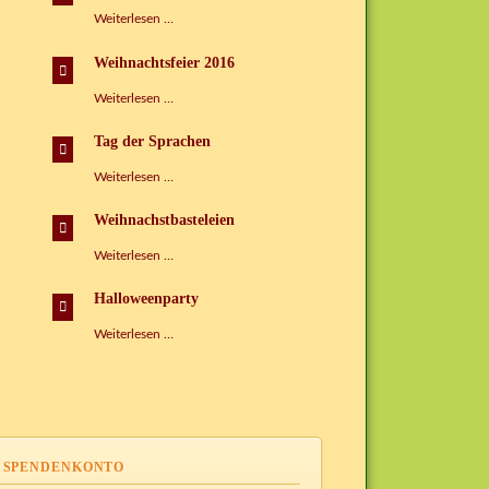
Faschingspartys
Weiterlesen …
im
Kispi
Weihnachtsfeier 2016
Weihnachtsfeier
Weiterlesen …
2016
Tag der Sprachen
Tag
Weiterlesen …
der
Sprachen
Weihnachstbasteleien
Weihnachstbasteleien
Weiterlesen …
Halloweenparty
Halloweenparty
Weiterlesen …
SPENDENKONTO