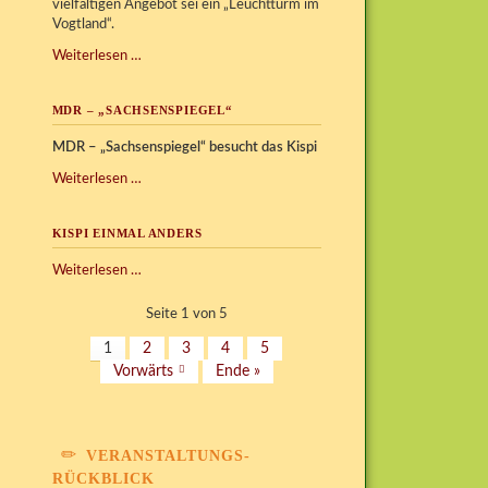
vielfältigen Angebot sei ein „Leuchtturm im
Vogtland“.
2.
Weiterlesen …
Preis
Social
MDR – „SACHSENSPIEGEL“
Award
des
MDR – „Sachsenspiegel“ besucht das Kispi
Rotary
Clubs
MDR
Weiterlesen …
Vogtland
–
„Sachsenspiegel“
KISPI EINMAL ANDERS
Kispi
Weiterlesen …
einmal
anders
Seite 1 von 5
1
2
3
4
5
Vorwärts
Ende »
VERANSTALTUNGS-
RÜCKBLICK