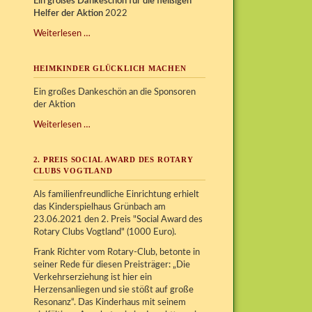
Ein großes Dankeschön für die fleißigen
Helfer der Aktion
2022
Kinder
Weiterlesen …
glücklich
machen
HEIMKINDER GLÜCKLICH MACHEN
Ein großes Dankeschön an die Sponsoren
der Aktion
Heimkinder
Weiterlesen …
glücklich
machen
2. PREIS SOCIAL AWARD DES ROTARY
CLUBS VOGTLAND
Als familienfreundliche Einrichtung erhielt
das Kinderspielhaus Grünbach am
23.06.2021 den 2. Preis "Social Award des
Rotary Clubs Vogtland" (1000 Euro).
Frank Richter vom Rotary-Club, betonte in
seiner Rede für diesen Preisträger: „Die
Verkehrserziehung ist hier ein
Herzensanliegen und sie stößt auf große
Resonanz“. Das Kinderhaus mit seinem