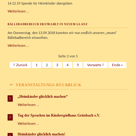
14.12.19 Spende für Heimkinder übergeben
WTM
Weiterlesen …
überrascht
das
BÄLLEBADBEREICH ERSTRAHLT IN NEUEM GLANZ
Kinderspielhaus
Grünbach
Am Donnerstag, den 13.09.2018 konnten wir nun endlich unseren „neuen“
Bällebadbereich einweihen.
Bällebadbereich
Weiterlesen …
erstrahlt
in
Seite 2 von 5
neuem
Zurück
1
2
3
4
5
Vorwärts
Ende »
Glanz
VERANSTALTUNGS-RÜCKBLICK
„Heimkinder glücklich machen“
„Heimkinder
Weiterlesen …
glücklich
machen“
Tag der Sprachen im Kinderspielhaus Grünbach e.V.
Tag
Weiterlesen …
der
Sprachen
Heimkinder glücklich machen!