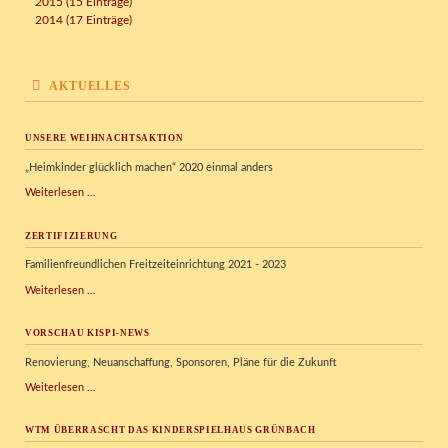
2015 (15 Einträge)
2014 (17 Einträge)
AKTUELLES
UNSERE WEIHNACHTSAKTION
„Heimkinder glücklich machen“ 2020 einmal anders
Unsere
Weiterlesen …
Weihnachtsaktion
ZERTIFIZIERUNG
Familienfreundlichen Freitzeiteinrichtung 2021 - 2023
Zertifizierung
Weiterlesen …
VORSCHAU KISPI-NEWS
Renovierung, Neuanschaffung, Sponsoren, Pläne für die Zukunft
Vorschau
Weiterlesen …
Kispi-
News
WTM ÜBERRASCHT DAS KINDERSPIELHAUS GRÜNBACH