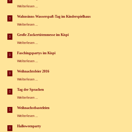
im
Heimkinder
Weiterlesen …
Kinderspielhaus
glücklich
Grünbach
machen!
e.V.
Wahnsinns-Wasserspaß-Tag im Kinderspielhaus
Wahnsinns-
Weiterlesen …
Wasserspaß-
Tag
Große Zuckertütenmesse im Kispi
im
Große
Weiterlesen …
Kinderspielhaus
Zuckertütenmesse
im
Faschingspartys im Kispi
Kispi
Faschingspartys
Weiterlesen …
im
Kispi
Weihnachtsfeier 2016
Weihnachtsfeier
Weiterlesen …
2016
Tag der Sprachen
Tag
Weiterlesen …
der
Sprachen
Weihnachstbasteleien
Weihnachstbasteleien
Weiterlesen …
Halloweenparty