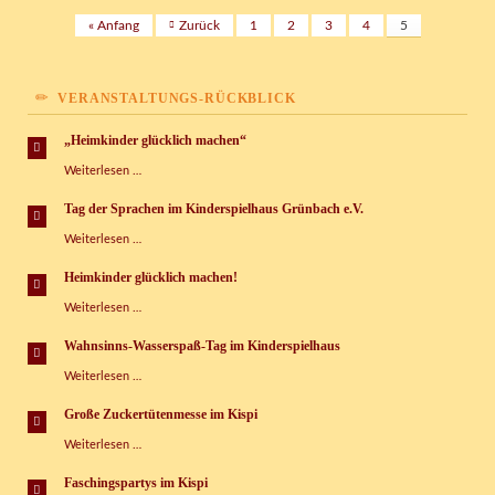
« Anfang
Zurück
1
2
3
4
5
VERANSTALTUNGS-RÜCKBLICK
„Heimkinder glücklich machen“
„Heimkinder
Weiterlesen …
glücklich
machen“
Tag der Sprachen im Kinderspielhaus Grünbach e.V.
Tag
Weiterlesen …
der
Sprachen
Heimkinder glücklich machen!
im
Heimkinder
Weiterlesen …
Kinderspielhaus
glücklich
Grünbach
machen!
e.V.
Wahnsinns-Wasserspaß-Tag im Kinderspielhaus
Wahnsinns-
Weiterlesen …
Wasserspaß-
Tag
Große Zuckertütenmesse im Kispi
im
Große
Weiterlesen …
Kinderspielhaus
Zuckertütenmesse
im
Faschingspartys im Kispi