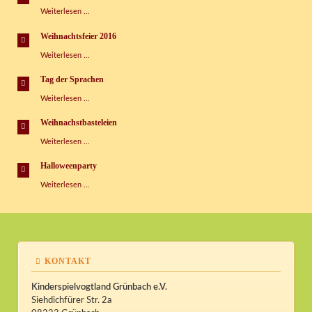
Kispi
Faschingspartys
Weiterlesen …
im
Kispi
Weihnachtsfeier 2016
Weihnachtsfeier
Weiterlesen …
2016
Tag der Sprachen
Tag
Weiterlesen …
der
Sprachen
Weihnachstbasteleien
Weihnachstbasteleien
Weiterlesen …
Halloweenparty
Halloweenparty
Weiterlesen …
KONTAKT
Kinderspielvogtland Grünbach e.V.
Siehdichfürer Str. 2a