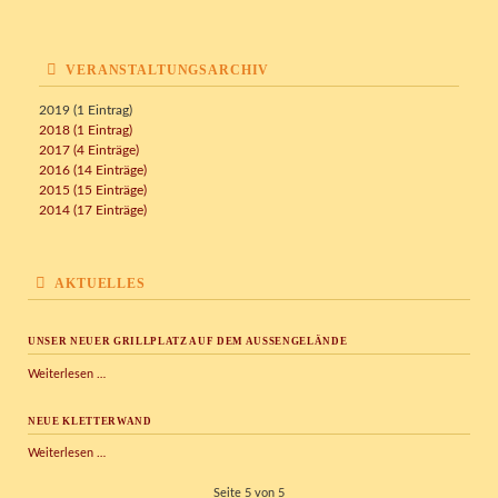
VERANSTALTUNGSARCHIV
2019 (1 Eintrag)
2018 (1 Eintrag)
2017 (4 Einträge)
2016 (14 Einträge)
2015 (15 Einträge)
2014 (17 Einträge)
AKTUELLES
UNSER NEUER GRILLPLATZ AUF DEM AUSSENGELÄNDE
Unser
Weiterlesen …
neuer
Grillplatz
NEUE KLETTERWAND
auf
dem
Neue
Weiterlesen …
Außengelände
Kletterwand
Seite 5 von 5