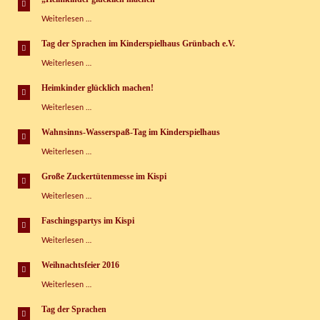
„Heimkinder
Weiterlesen …
glücklich
machen“
Tag der Sprachen im Kinderspielhaus Grünbach e.V.
Tag
Weiterlesen …
der
Sprachen
Heimkinder glücklich machen!
im
Heimkinder
Weiterlesen …
Kinderspielhaus
glücklich
Grünbach
machen!
e.V.
Wahnsinns-Wasserspaß-Tag im Kinderspielhaus
Wahnsinns-
Weiterlesen …
Wasserspaß-
Tag
Große Zuckertütenmesse im Kispi
im
Große
Weiterlesen …
Kinderspielhaus
Zuckertütenmesse
im
Faschingspartys im Kispi
Kispi
Faschingspartys
Weiterlesen …
im
Kispi
Weihnachtsfeier 2016
Weihnachtsfeier
Weiterlesen …
2016
Tag der Sprachen