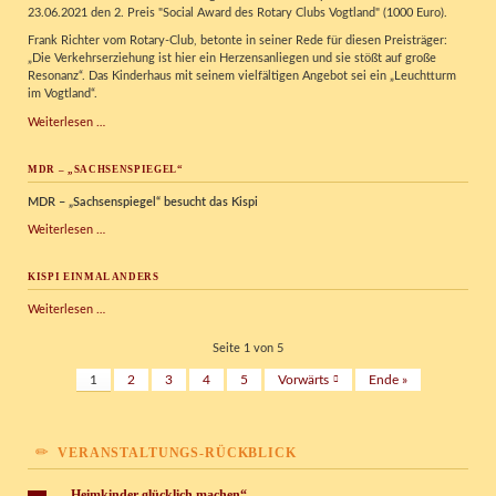
23.06.2021 den 2. Preis "Social Award des Rotary Clubs Vogtland" (1000 Euro).
Frank Richter vom Rotary-Club, betonte in seiner Rede für diesen Preisträger:
„Die Verkehrserziehung ist hier ein Herzensanliegen und sie stößt auf große
Resonanz“. Das Kinderhaus mit seinem vielfältigen Angebot sei ein „Leuchtturm
im Vogtland“.
2.
Weiterlesen …
Preis
Social
MDR – „SACHSENSPIEGEL“
Award
des
MDR – „Sachsenspiegel“ besucht das Kispi
Rotary
Clubs
MDR
Weiterlesen …
Vogtland
–
„Sachsenspiegel“
KISPI EINMAL ANDERS
Kispi
Weiterlesen …
einmal
anders
Seite 1 von 5
1
2
3
4
5
Vorwärts
Ende »
VERANSTALTUNGS-RÜCKBLICK
„Heimkinder glücklich machen“