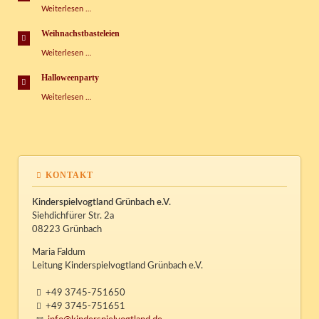
Tag
Weiterlesen …
der
Sprachen
Weihnachstbasteleien
Weihnachstbasteleien
Weiterlesen …
Halloweenparty
Halloweenparty
Weiterlesen …
KONTAKT
Kinderspielvogtland Grünbach e.V.
Siehdichfürer Str. 2a
08223 Grünbach
Maria Faldum
Leitung Kinderspielvogtland Grünbach e.V.
+49 3745-751650
+49 3745-751651