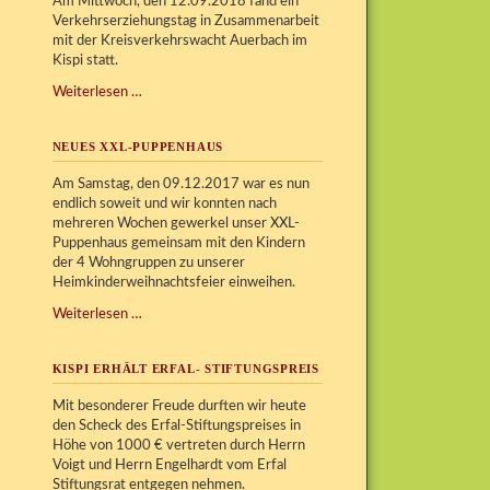
Am Mittwoch, den 12.09.2018 fand ein
Verkehrserziehungstag in Zusammenarbeit
mit der Kreisverkehrswacht Auerbach im
Kispi statt.
Verkehrserziehungstag
Weiterlesen …
im
Kispi
NEUES XXL-PUPPENHAUS
Am Samstag, den 09.12.2017 war es nun
endlich soweit und wir konnten nach
mehreren Wochen gewerkel unser XXL-
Puppenhaus gemeinsam mit den Kindern
der 4 Wohngruppen zu unserer
Heimkinderweihnachtsfeier einweihen.
Neues
Weiterlesen …
XXL-
Puppenhaus
KISPI ERHÄLT ERFAL- STIFTUNGSPREIS
Mit besonderer Freude durften wir heute
den Scheck des Erfal-Stiftungspreises in
Höhe von 1000 € vertreten durch Herrn
Voigt und Herrn Engelhardt vom Erfal
Stiftungsrat entgegen nehmen.