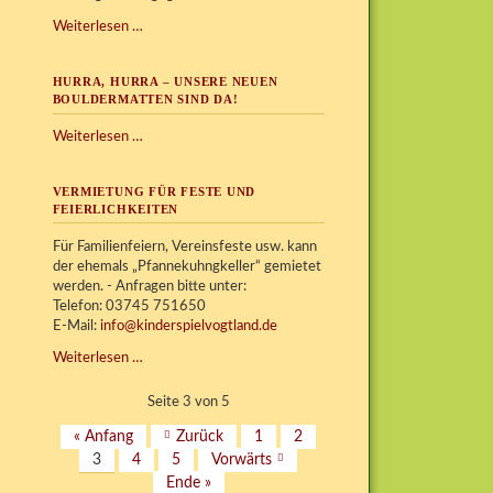
KISPI
Weiterlesen …
erhält
Erfal-
HURRA, HURRA – UNSERE NEUEN
Stiftungspreis
BOULDERMATTEN SIND DA!
Hurra,
Weiterlesen …
Hurra
–
VERMIETUNG FÜR FESTE UND
unsere
FEIERLICHKEITEN
neuen
Bouldermatten
Für Familienfeiern, Vereinsfeste usw. kann
sind
der ehemals „Pfannekuhngkeller“ gemietet
da!
werden. - Anfragen bitte unter:
Telefon: 03745 751650
E-Mail:
info@kinderspielvogtland.de
Vermietung
Weiterlesen …
für
Feste
Seite 3 von 5
und
« Anfang
Zurück
1
2
Feierlichkeiten
3
4
5
Vorwärts
Ende »