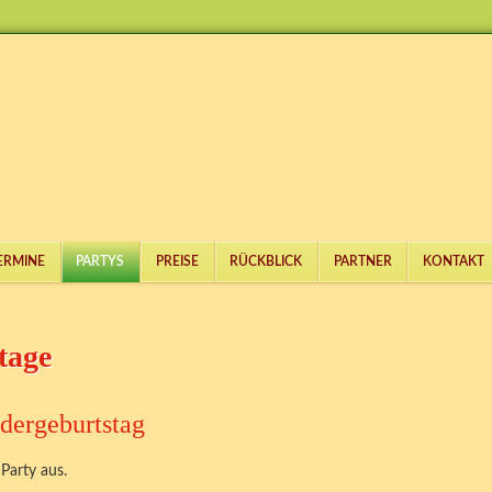
ERMINE
PARTYS
PREISE
RÜCKBLICK
PARTNER
KONTAKT
tage
dergeburtstag
 Party aus.