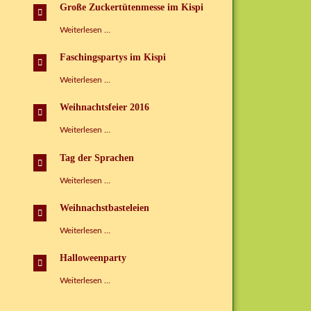
Tag
Große Zuckertütenmesse im Kispi
im
Kinderspielhaus
Große
Weiterlesen …
Zuckertütenmesse
im
Faschingspartys im Kispi
Kispi
Faschingspartys
Weiterlesen …
im
Kispi
Weihnachtsfeier 2016
Weihnachtsfeier
Weiterlesen …
2016
Tag der Sprachen
Tag
Weiterlesen …
der
Sprachen
Weihnachstbasteleien
Weihnachstbasteleien
Weiterlesen …
Halloweenparty
Halloweenparty
Weiterlesen …