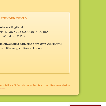
SPENDENKONTO
arkasse Vogtland
AN: DE30 8705 8000 3574 001621
C: WELADED1PLX
de Zuwendung hilft, eine attraktive Zukunft für
sere Kinder gestalten zu können.
erspielhaus Grünbach - Alle Rechte vorbehalten -
webdesign
plates