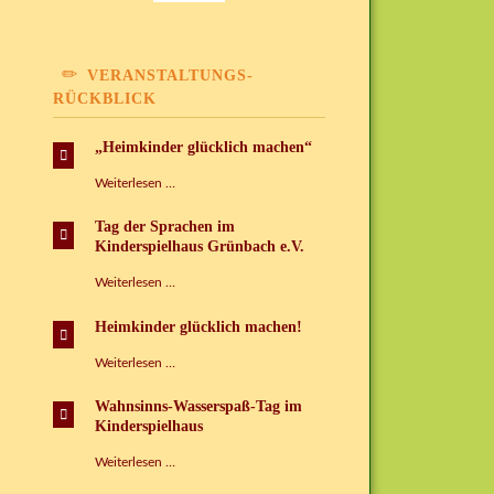
VERANSTALTUNGS-
RÜCKBLICK
„Heimkinder glücklich machen“
„Heimkinder
Weiterlesen …
glücklich
machen“
Tag der Sprachen im
Kinderspielhaus Grünbach e.V.
Tag
Weiterlesen …
der
Sprachen
Heimkinder glücklich machen!
im
Kinderspielhaus
Heimkinder
Weiterlesen …
Grünbach
glücklich
e.V.
machen!
Wahnsinns-Wasserspaß-Tag im
Kinderspielhaus
Wahnsinns-
Weiterlesen …
Wasserspaß-