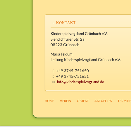
KONTAKT
Kinderspielvogtland Grünbach e.V.
Siehdichfürer Str. 2a
08223 Grünbach
Maria Faldum
Leitung Kinderspielvogtland Grünbach e.V.
+49 3745-751650
+49 3745-751651
info@kinderspielvogtland.de
NAVIGATION
HOME
VEREIN
OBJEKT
AKTUELLES
TERMIN
ÜBERSPRINGEN