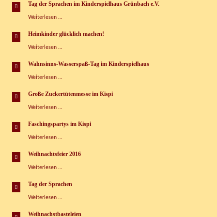
machen“
Tag der Sprachen im Kinderspielhaus Grünbach e.V.
Tag
Weiterlesen …
der
Sprachen
Heimkinder glücklich machen!
im
Heimkinder
Weiterlesen …
Kinderspielhaus
glücklich
Grünbach
machen!
e.V.
Wahnsinns-Wasserspaß-Tag im Kinderspielhaus
Wahnsinns-
Weiterlesen …
Wasserspaß-
Tag
Große Zuckertütenmesse im Kispi
im
Große
Weiterlesen …
Kinderspielhaus
Zuckertütenmesse
im
Faschingspartys im Kispi
Kispi
Faschingspartys
Weiterlesen …
im
Kispi
Weihnachtsfeier 2016
Weihnachtsfeier
Weiterlesen …
2016
Tag der Sprachen
Tag
Weiterlesen …
der
Sprachen
Weihnachstbasteleien