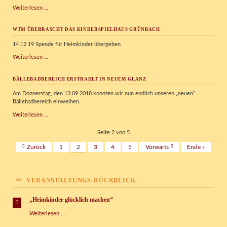
Vorschau
Weiterlesen …
Kispi-
News
WTM ÜBERRASCHT DAS KINDERSPIELHAUS GRÜNBACH
14.12.19 Spende für Heimkinder übergeben
WTM
Weiterlesen …
überrascht
das
BÄLLEBADBEREICH ERSTRAHLT IN NEUEM GLANZ
Kinderspielhaus
Grünbach
Am Donnerstag, den 13.09.2018 konnten wir nun endlich unseren „neuen“
Bällebadbereich einweihen.
Bällebadbereich
Weiterlesen …
erstrahlt
in
Seite 2 von 5
neuem
Zurück
1
2
3
4
5
Vorwärts
Ende »
Glanz
VERANSTALTUNGS-RÜCKBLICK
„Heimkinder glücklich machen“
„Heimkinder
Weiterlesen …
glücklich