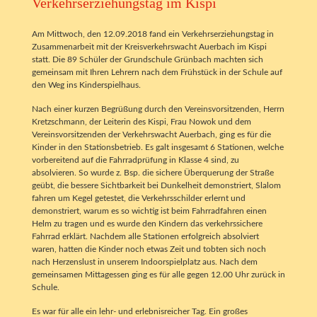
Verkehrserziehungstag im Kispi
Am Mittwoch, den 12.09.2018 fand ein Verkehrserziehungstag in
Zusammenarbeit mit der Kreisverkehrswacht Auerbach im Kispi
statt. Die 89 Schüler der Grundschule Grünbach machten sich
gemeinsam mit Ihren Lehrern nach dem Frühstück in der Schule auf
den Weg ins Kinderspielhaus.
Nach einer kurzen Begrüßung durch den Vereinsvorsitzenden, Herrn
Kretzschmann, der Leiterin des Kispi, Frau Nowok und dem
Vereinsvorsitzenden der Verkehrswacht Auerbach, ging es für die
Kinder in den Stationsbetrieb. Es galt insgesamt 6 Stationen, welche
vorbereitend auf die Fahrradprüfung in Klasse 4 sind, zu
absolvieren. So wurde z. Bsp. die sichere Überquerung der Straße
geübt, die bessere Sichtbarkeit bei Dunkelheit demonstriert, Slalom
fahren um Kegel getestet, die Verkehrsschilder erlernt und
demonstriert, warum es so wichtig ist beim Fahrradfahren einen
Helm zu tragen und es wurde den Kindern das verkehrssichere
Fahrrad erklärt. Nachdem alle Stationen erfolgreich absolviert
waren, hatten die Kinder noch etwas Zeit und tobten sich noch
nach Herzenslust in unserem Indoorspielplatz aus. Nach dem
gemeinsamen Mittagessen ging es für alle gegen 12.00 Uhr zurück in
Schule.
Es war für alle ein lehr- und erlebnisreicher Tag. Ein großes