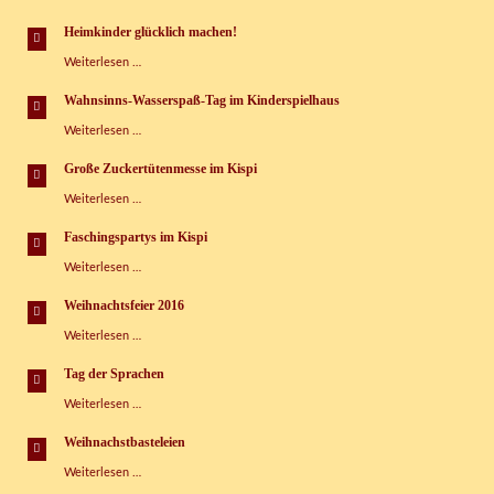
der
Sprachen
Heimkinder glücklich machen!
im
Heimkinder
Weiterlesen …
Kinderspielhaus
glücklich
Grünbach
machen!
e.V.
Wahnsinns-Wasserspaß-Tag im Kinderspielhaus
Wahnsinns-
Weiterlesen …
Wasserspaß-
Tag
Große Zuckertütenmesse im Kispi
im
Große
Weiterlesen …
Kinderspielhaus
Zuckertütenmesse
im
Faschingspartys im Kispi
Kispi
Faschingspartys
Weiterlesen …
im
Kispi
Weihnachtsfeier 2016
Weihnachtsfeier
Weiterlesen …
2016
Tag der Sprachen
Tag
Weiterlesen …
der
Sprachen
Weihnachstbasteleien
Weihnachstbasteleien
Weiterlesen …