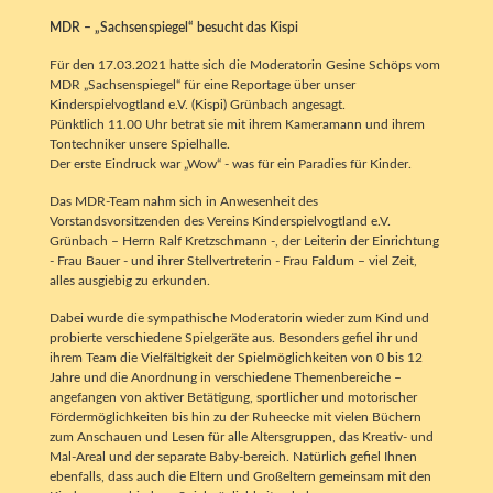
MDR – „Sachsenspiegel“ besucht das Kispi
Für den 17.03.2021 hatte sich die Moderatorin Gesine Schöps vom
MDR „Sachsenspiegel“ für eine Reportage über unser
Kinderspielvogtland e.V. (Kispi) Grünbach angesagt.
Pünktlich 11.00 Uhr betrat sie mit ihrem Kameramann und ihrem
Tontechniker unsere Spielhalle.
Der erste Eindruck war „Wow“ - was für ein Paradies für Kinder.
Das MDR-Team nahm sich in Anwesenheit des
Vorstandsvorsitzenden des Vereins Kinderspielvogtland e.V.
Grünbach – Herrn Ralf Kretzschmann -, der Leiterin der Einrichtung
- Frau Bauer - und ihrer Stellvertreterin - Frau Faldum – viel Zeit,
alles ausgiebig zu erkunden.
Dabei wurde die sympathische Moderatorin wieder zum Kind und
probierte verschiedene Spielgeräte aus. Besonders gefiel ihr und
ihrem Team die Vielfältigkeit der Spielmöglichkeiten von 0 bis 12
Jahre und die Anordnung in verschiedene Themenbereiche –
angefangen von aktiver Betätigung, sportlicher und motorischer
Fördermöglichkeiten bis hin zu der Ruheecke mit vielen Büchern
zum Anschauen und Lesen für alle Altersgruppen, das Kreativ- und
Mal-Areal und der separate Baby-bereich. Natürlich gefiel Ihnen
ebenfalls, dass auch die Eltern und Großeltern gemeinsam mit den