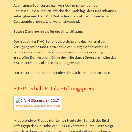
Auch einige Sponsoren, u.a. Herr Vongerichten von der
Berufsschule e.o. Plauen, welche den „Rohling“ des Puppenhauses
anfertigten und Herr Ralf Kretzschmann, welcher uns mit einer
Geldspende unterstützte, waren anwesend.
Besten Dank nochmals für die Unterstützung.
Doch auch der RHG Schöneck, welche uns das Material zur
Verfügung stellte und Herrn Lenke von Holzgeschenkewelt.de,
welcher uns einen Teil der Puppenhausmöbel sponserte, gilt noch
ein großes Dankeschön. Ohne die Hilfe durch Sponsoren wäre das
XXL-Puppenhaus nicht realisierbar gewesen.
Doch nun können sich besonders die Mädchen daran erfreuen.
KISPI erhält Erfal- Stiftungspreis
Foto: Sascha Strobel | Büro Sören Voigt
Mit besonderer Freude durften wir heute den Scheck des Erfal-
Stiftungspreises in Höhe von 1000 € vertreten durch Herrn Voigt
und Herrn Engelhardt vom Erfal Stiftungsrat entgegen nehmen.