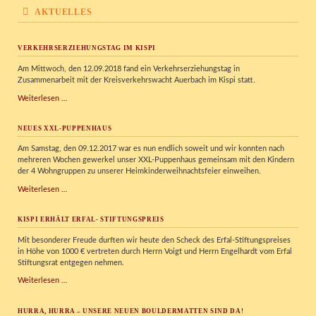
AKTUELLES
VERKEHRSERZIEHUNGSTAG IM KISPI
Am Mittwoch, den 12.09.2018 fand ein Verkehrserziehungstag in
Zusammenarbeit mit der Kreisverkehrswacht Auerbach im Kispi statt.
Verkehrserziehungstag
Weiterlesen …
im
Kispi
NEUES XXL-PUPPENHAUS
Am Samstag, den 09.12.2017 war es nun endlich soweit und wir konnten nach
mehreren Wochen gewerkel unser XXL-Puppenhaus gemeinsam mit den Kindern
der 4 Wohngruppen zu unserer Heimkinderweihnachtsfeier einweihen.
Neues
Weiterlesen …
XXL-
Puppenhaus
KISPI ERHÄLT ERFAL- STIFTUNGSPREIS
Mit besonderer Freude durften wir heute den Scheck des Erfal-Stiftungspreises
in Höhe von 1000 € vertreten durch Herrn Voigt und Herrn Engelhardt vom Erfal
Stiftungsrat entgegen nehmen.
KISPI
Weiterlesen …
erhält
Erfal-
HURRA, HURRA – UNSERE NEUEN BOULDERMATTEN SIND DA!
Stiftungspreis