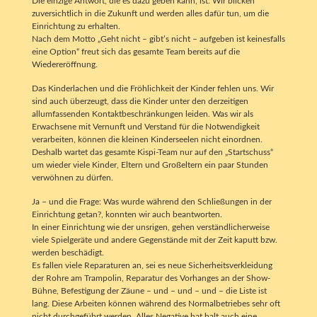
Die einzige Antwort, die es dazu geben kann, ist: Wir blicken
zuversichtlich in die Zukunft und werden alles dafür tun, um die
Einrichtung zu erhalten.
Nach dem Motto „Geht nicht – gibt’s nicht – aufgeben ist keinesfalls
eine Option“ freut sich das gesamte Team bereits auf die
Wiedereröffnung.
Das Kinderlachen und die Fröhlichkeit der Kinder fehlen uns. Wir
sind auch überzeugt, dass die Kinder unter den derzeitigen
allumfassenden Kontaktbeschränkungen leiden. Was wir als
Erwachsene mit Vernunft und Verstand für die Notwendigkeit
verarbeiten, können die kleinen Kinderseelen nicht einordnen.
Deshalb wartet das gesamte Kispi-Team nur auf den „Startschuss“
um wieder viele Kinder, Eltern und Großeltern ein paar Stunden
verwöhnen zu dürfen.
Ja – und die Frage: Was wurde während den Schließungen in der
Einrichtung getan?, konnten wir auch beantworten.
In einer Einrichtung wie der unsrigen, gehen verständlicherweise
viele Spielgeräte und andere Gegenstände mit der Zeit kaputt bzw.
werden beschädigt.
Es fallen viele Reparaturen an, sei es neue Sicherheitsverkleidung
der Rohre am Trampolin, Reparatur des Vorhanges an der Show-
Bühne, Befestigung der Zäune – und – und – und – die Liste ist
lang. Diese Arbeiten können während des Normalbetriebes sehr oft
nicht durchgeführt werden. Alles Negative hat halt auch eine