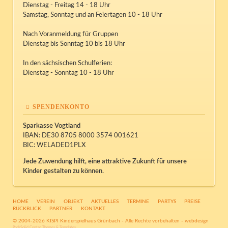
Dienstag - Freitag 14 - 18 Uhr
Samstag, Sonntag und an Feiertagen 10 - 18 Uhr
Nach Voranmeldung für Gruppen
Dienstag bis Sonntag 10 bis 18 Uhr
In den sächsischen Schulferien:
Dienstag - Sonntag 10 - 18 Uhr
SPENDENKONTO
Sparkasse Vogtland
IBAN: DE30 8705 8000 3574 001621
BIC: WELADED1PLX
Jede Zuwendung hilft, eine attraktive Zukunft für unsere
Kinder gestalten zu können.
NAVIGATION
HOME
VEREIN
OBJEKT
AKTUELLES
TERMINE
PARTYS
PREISE
ÜBERSPRINGEN
RÜCKBLICK
PARTNER
KONTAKT
© 2004-2026 KISPI Kinderspielhaus Grünbach - Alle Rechte vorbehalten -
webdesign
RockSolid Contao Themes & Templates