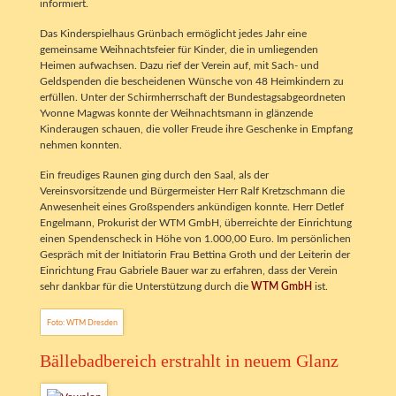
informiert.
Das Kinderspielhaus Grünbach ermöglicht jedes Jahr eine
gemeinsame Weihnachtsfeier für Kinder, die in umliegenden
Heimen aufwachsen. Dazu rief der Verein auf, mit Sach- und
Geldspenden die bescheidenen Wünsche von 48 Heimkindern zu
erfüllen. Unter der Schirmherrschaft der Bundestagsabgeordneten
Yvonne Magwas konnte der Weihnachtsmann in glänzende
Kinderaugen schauen, die voller Freude ihre Geschenke in Empfang
nehmen konnten.
Ein freudiges Raunen ging durch den Saal, als der
Vereinsvorsitzende und Bürgermeister Herr Ralf Kretzschmann die
Anwesenheit eines Großspenders ankündigen konnte. Herr Detlef
Engelmann, Prokurist der WTM GmbH, überreichte der Einrichtung
einen Spendenscheck in Höhe von 1.000,00 Euro. Im persönlichen
Gespräch mit der Initiatorin Frau Bettina Groth und der Leiterin der
Einrichtung Frau Gabriele Bauer war zu erfahren, dass der Verein
sehr dankbar für die Unterstützung durch die
WTM GmbH
ist.
Foto: WTM Dresden
Bällebadbereich erstrahlt in neuem Glanz