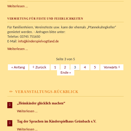
Hurra,
Weiterlesen …
Hurra
–
VERMIETUNG FÜR FESTE UND FEIERLICHKEITEN
unsere
neuen
Für Familienfeiern, Vereinsfeste usw. kann der ehemals „Pfannekuhngkeller“
Bouldermatten
gemietet werden. - Anfragen bitte unter:
sind
Telefon: 03745 751650
da!
E-Mail:
info@kinderspielvogtland.de
Vermietung
Weiterlesen …
für
Feste
Seite 3 von 5
und
« Anfang
Zurück
1
2
3
4
5
Vorwärts
Feierlichkeiten
Ende »
VERANSTALTUNGS-RÜCKBLICK
„Heimkinder glücklich machen“
„Heimkinder
Weiterlesen …
glücklich
machen“
Tag der Sprachen im Kinderspielhaus Grünbach e.V.
Tag
Weiterlesen …