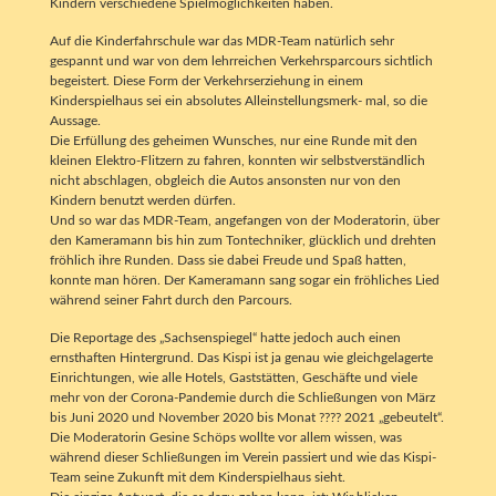
Kindern verschiedene Spielmöglichkeiten haben.
Auf die Kinderfahrschule war das MDR-Team natürlich sehr
gespannt und war von dem lehrreichen Verkehrsparcours sichtlich
begeistert. Diese Form der Verkehrserziehung in einem
Kinderspielhaus sei ein absolutes Alleinstellungsmerk- mal, so die
Aussage.
Die Erfüllung des geheimen Wunsches, nur eine Runde mit den
kleinen Elektro-Flitzern zu fahren, konnten wir selbstverständlich
nicht abschlagen, obgleich die Autos ansonsten nur von den
Kindern benutzt werden dürfen.
Und so war das MDR-Team, angefangen von der Moderatorin, über
den Kameramann bis hin zum Tontechniker, glücklich und drehten
fröhlich ihre Runden. Dass sie dabei Freude und Spaß hatten,
konnte man hören. Der Kameramann sang sogar ein fröhliches Lied
während seiner Fahrt durch den Parcours.
Die Reportage des „Sachsenspiegel“ hatte jedoch auch einen
ernsthaften Hintergrund. Das Kispi ist ja genau wie gleichgelagerte
Einrichtungen, wie alle Hotels, Gaststätten, Geschäfte und viele
mehr von der Corona-Pandemie durch die Schließungen von März
bis Juni 2020 und November 2020 bis Monat ???? 2021 „gebeutelt“.
Die Moderatorin Gesine Schöps wollte vor allem wissen, was
während dieser Schließungen im Verein passiert und wie das Kispi-
Team seine Zukunft mit dem Kinderspielhaus sieht.