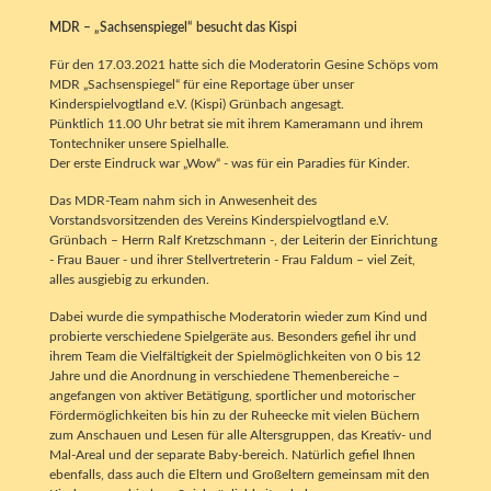
MDR – „Sachsenspiegel“ besucht das Kispi
Für den 17.03.2021 hatte sich die Moderatorin Gesine Schöps vom
MDR „Sachsenspiegel“ für eine Reportage über unser
Kinderspielvogtland e.V. (Kispi) Grünbach angesagt.
Pünktlich 11.00 Uhr betrat sie mit ihrem Kameramann und ihrem
Tontechniker unsere Spielhalle.
Der erste Eindruck war „Wow“ - was für ein Paradies für Kinder.
Das MDR-Team nahm sich in Anwesenheit des
Vorstandsvorsitzenden des Vereins Kinderspielvogtland e.V.
Grünbach – Herrn Ralf Kretzschmann -, der Leiterin der Einrichtung
- Frau Bauer - und ihrer Stellvertreterin - Frau Faldum – viel Zeit,
alles ausgiebig zu erkunden.
Dabei wurde die sympathische Moderatorin wieder zum Kind und
probierte verschiedene Spielgeräte aus. Besonders gefiel ihr und
ihrem Team die Vielfältigkeit der Spielmöglichkeiten von 0 bis 12
Jahre und die Anordnung in verschiedene Themenbereiche –
angefangen von aktiver Betätigung, sportlicher und motorischer
Fördermöglichkeiten bis hin zu der Ruheecke mit vielen Büchern
zum Anschauen und Lesen für alle Altersgruppen, das Kreativ- und
Mal-Areal und der separate Baby-bereich. Natürlich gefiel Ihnen
ebenfalls, dass auch die Eltern und Großeltern gemeinsam mit den