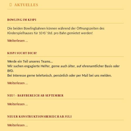
AKTUELLES
BOWLING IM KISPI
Die beiden Bowlingbahnen können während der Öffnungszeiten des
Kinderspielhauses für 10 €/ Std. pro Bahn gemietet werden!
Bowling
Weiterlesen …
im
Kispi
KISPI SUCHT DICH!
Werde ein Teil unseres Teams…
Wir
suchen engagierte Helfer, gerne auch älter, auf ehrenamtlicher Basis oder
BfD.
Bei Interesse gerne telefonisch, persönlich oder per Mail bei uns melden.
Kispi
Weiterlesen …
sucht
Dich!
NEU! - BABYBEREICH AB SEPTEMBER
NEU!
Weiterlesen …
-
Babybereich
NEUER KONSTRUKTIONSBEREICH AB JULI
ab
September
Neuer
Weiterlesen …
Konstruktionsbereich