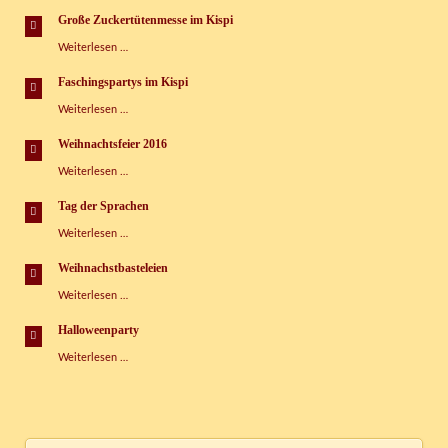
Tag
Große Zuckertütenmesse im Kispi
im
Große
Weiterlesen …
Kinderspielhaus
Zuckertütenmesse
im
Faschingspartys im Kispi
Kispi
Faschingspartys
Weiterlesen …
im
Kispi
Weihnachtsfeier 2016
Weihnachtsfeier
Weiterlesen …
2016
Tag der Sprachen
Tag
Weiterlesen …
der
Sprachen
Weihnachstbasteleien
Weihnachstbasteleien
Weiterlesen …
Halloweenparty
Halloweenparty
Weiterlesen …