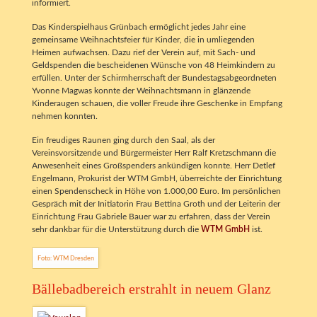
informiert.
Das Kinderspielhaus Grünbach ermöglicht jedes Jahr eine
gemeinsame Weihnachtsfeier für Kinder, die in umliegenden
Heimen aufwachsen. Dazu rief der Verein auf, mit Sach- und
Geldspenden die bescheidenen Wünsche von 48 Heimkindern zu
erfüllen. Unter der Schirmherrschaft der Bundestagsabgeordneten
Yvonne Magwas konnte der Weihnachtsmann in glänzende
Kinderaugen schauen, die voller Freude ihre Geschenke in Empfang
nehmen konnten.
Ein freudiges Raunen ging durch den Saal, als der
Vereinsvorsitzende und Bürgermeister Herr Ralf Kretzschmann die
Anwesenheit eines Großspenders ankündigen konnte. Herr Detlef
Engelmann, Prokurist der WTM GmbH, überreichte der Einrichtung
einen Spendenscheck in Höhe von 1.000,00 Euro. Im persönlichen
Gespräch mit der Initiatorin Frau Bettina Groth und der Leiterin der
Einrichtung Frau Gabriele Bauer war zu erfahren, dass der Verein
sehr dankbar für die Unterstützung durch die
WTM GmbH
ist.
Foto: WTM Dresden
Bällebadbereich erstrahlt in neuem Glanz