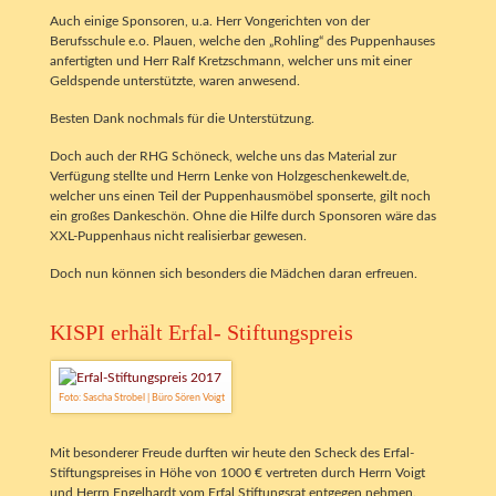
Auch einige Sponsoren, u.a. Herr Vongerichten von der
Berufsschule e.o. Plauen, welche den „Rohling“ des Puppenhauses
anfertigten und Herr Ralf Kretzschmann, welcher uns mit einer
Geldspende unterstützte, waren anwesend.
Besten Dank nochmals für die Unterstützung.
Doch auch der RHG Schöneck, welche uns das Material zur
Verfügung stellte und Herrn Lenke von Holzgeschenkewelt.de,
welcher uns einen Teil der Puppenhausmöbel sponserte, gilt noch
ein großes Dankeschön. Ohne die Hilfe durch Sponsoren wäre das
XXL-Puppenhaus nicht realisierbar gewesen.
Doch nun können sich besonders die Mädchen daran erfreuen.
KISPI erhält Erfal- Stiftungspreis
Foto: Sascha Strobel | Büro Sören Voigt
Mit besonderer Freude durften wir heute den Scheck des Erfal-
Stiftungspreises in Höhe von 1000 € vertreten durch Herrn Voigt
und Herrn Engelhardt vom Erfal Stiftungsrat entgegen nehmen.