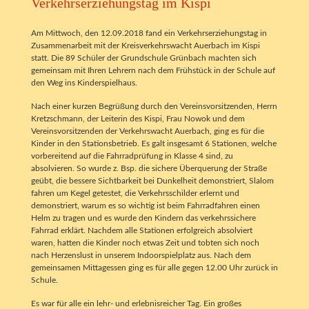
Verkehrserziehungstag im Kispi
Am Mittwoch, den 12.09.2018 fand ein Verkehrserziehungstag in
Zusammenarbeit mit der Kreisverkehrswacht Auerbach im Kispi
statt. Die 89 Schüler der Grundschule Grünbach machten sich
gemeinsam mit Ihren Lehrern nach dem Frühstück in der Schule auf
den Weg ins Kinderspielhaus.
Nach einer kurzen Begrüßung durch den Vereinsvorsitzenden, Herrn
Kretzschmann, der Leiterin des Kispi, Frau Nowok und dem
Vereinsvorsitzenden der Verkehrswacht Auerbach, ging es für die
Kinder in den Stationsbetrieb. Es galt insgesamt 6 Stationen, welche
vorbereitend auf die Fahrradprüfung in Klasse 4 sind, zu
absolvieren. So wurde z. Bsp. die sichere Überquerung der Straße
geübt, die bessere Sichtbarkeit bei Dunkelheit demonstriert, Slalom
fahren um Kegel getestet, die Verkehrsschilder erlernt und
demonstriert, warum es so wichtig ist beim Fahrradfahren einen
Helm zu tragen und es wurde den Kindern das verkehrssichere
Fahrrad erklärt. Nachdem alle Stationen erfolgreich absolviert
waren, hatten die Kinder noch etwas Zeit und tobten sich noch
nach Herzenslust in unserem Indoorspielplatz aus. Nach dem
gemeinsamen Mittagessen ging es für alle gegen 12.00 Uhr zurück in
Schule.
Es war für alle ein lehr- und erlebnisreicher Tag. Ein großes