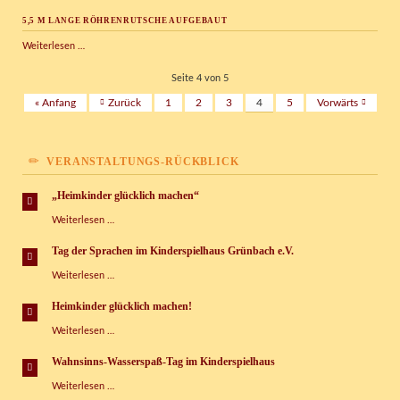
ab
5,5 M LANGE RÖHRENRUTSCHE AUFGEBAUT
Juli
5,5
Weiterlesen …
m
lange
Seite 4 von 5
Röhrenrutsche
« Anfang
Zurück
1
2
3
4
5
Vorwärts
aufgebaut
VERANSTALTUNGS-RÜCKBLICK
„Heimkinder glücklich machen“
„Heimkinder
Weiterlesen …
glücklich
machen“
Tag der Sprachen im Kinderspielhaus Grünbach e.V.
Tag
Weiterlesen …
der
Sprachen
Heimkinder glücklich machen!
im
Heimkinder
Weiterlesen …
Kinderspielhaus
glücklich
Grünbach
machen!
e.V.
Wahnsinns-Wasserspaß-Tag im Kinderspielhaus
Wahnsinns-
Weiterlesen …
Wasserspaß-