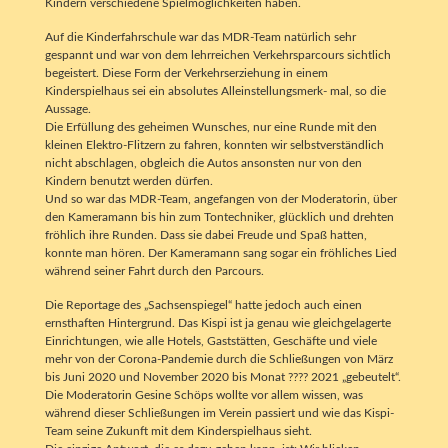
Kindern verschiedene Spielmöglichkeiten haben.
Auf die Kinderfahrschule war das MDR-Team natürlich sehr
gespannt und war von dem lehrreichen Verkehrsparcours sichtlich
begeistert. Diese Form der Verkehrserziehung in einem
Kinderspielhaus sei ein absolutes Alleinstellungsmerk- mal, so die
Aussage.
Die Erfüllung des geheimen Wunsches, nur eine Runde mit den
kleinen Elektro-Flitzern zu fahren, konnten wir selbstverständlich
nicht abschlagen, obgleich die Autos ansonsten nur von den
Kindern benutzt werden dürfen.
Und so war das MDR-Team, angefangen von der Moderatorin, über
den Kameramann bis hin zum Tontechniker, glücklich und drehten
fröhlich ihre Runden. Dass sie dabei Freude und Spaß hatten,
konnte man hören. Der Kameramann sang sogar ein fröhliches Lied
während seiner Fahrt durch den Parcours.
Die Reportage des „Sachsenspiegel“ hatte jedoch auch einen
ernsthaften Hintergrund. Das Kispi ist ja genau wie gleichgelagerte
Einrichtungen, wie alle Hotels, Gaststätten, Geschäfte und viele
mehr von der Corona-Pandemie durch die Schließungen von März
bis Juni 2020 und November 2020 bis Monat ???? 2021 „gebeutelt“.
Die Moderatorin Gesine Schöps wollte vor allem wissen, was
während dieser Schließungen im Verein passiert und wie das Kispi-
Team seine Zukunft mit dem Kinderspielhaus sieht.