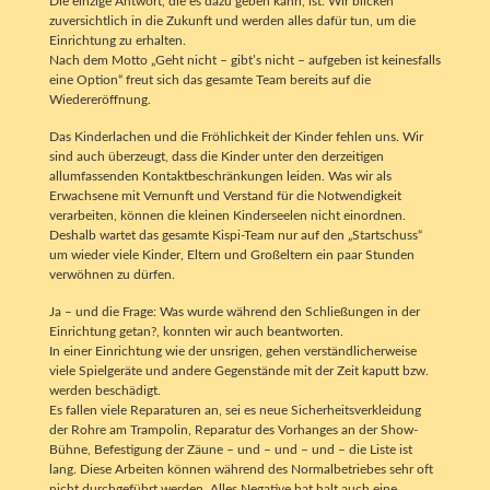
Die einzige Antwort, die es dazu geben kann, ist: Wir blicken
zuversichtlich in die Zukunft und werden alles dafür tun, um die
Einrichtung zu erhalten.
Nach dem Motto „Geht nicht – gibt’s nicht – aufgeben ist keinesfalls
eine Option“ freut sich das gesamte Team bereits auf die
Wiedereröffnung.
Das Kinderlachen und die Fröhlichkeit der Kinder fehlen uns. Wir
sind auch überzeugt, dass die Kinder unter den derzeitigen
allumfassenden Kontaktbeschränkungen leiden. Was wir als
Erwachsene mit Vernunft und Verstand für die Notwendigkeit
verarbeiten, können die kleinen Kinderseelen nicht einordnen.
Deshalb wartet das gesamte Kispi-Team nur auf den „Startschuss“
um wieder viele Kinder, Eltern und Großeltern ein paar Stunden
verwöhnen zu dürfen.
Ja – und die Frage: Was wurde während den Schließungen in der
Einrichtung getan?, konnten wir auch beantworten.
In einer Einrichtung wie der unsrigen, gehen verständlicherweise
viele Spielgeräte und andere Gegenstände mit der Zeit kaputt bzw.
werden beschädigt.
Es fallen viele Reparaturen an, sei es neue Sicherheitsverkleidung
der Rohre am Trampolin, Reparatur des Vorhanges an der Show-
Bühne, Befestigung der Zäune – und – und – und – die Liste ist
lang. Diese Arbeiten können während des Normalbetriebes sehr oft
nicht durchgeführt werden. Alles Negative hat halt auch eine