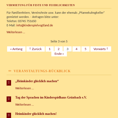
–
VERMIETUNG FÜR FESTE UND FEIERLICHKEITEN
unsere
neuen
Für Familienfeiern, Vereinsfeste usw. kann der ehemals „Pfannekuhngkeller“
Bouldermatten
gemietet werden. - Anfragen bitte unter:
sind
Telefon: 03745 751650
da!
E-Mail:
info@kinderspielvogtland.de
Vermietung
Weiterlesen …
für
Feste
Seite 3 von 5
und
« Anfang
Zurück
1
2
3
4
5
Vorwärts
Feierlichkeiten
Ende »
VERANSTALTUNGS-RÜCKBLICK
„Heimkinder glücklich machen“
„Heimkinder
Weiterlesen …
glücklich
machen“
Tag der Sprachen im Kinderspielhaus Grünbach e.V.
Tag
Weiterlesen …
der
Sprachen
Heimkinder glücklich machen!
im