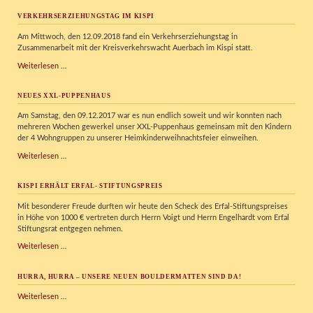
VERKEHRSERZIEHUNGSTAG IM KISPI
Am Mittwoch, den 12.09.2018 fand ein Verkehrserziehungstag in
Zusammenarbeit mit der Kreisverkehrswacht Auerbach im Kispi statt.
Verkehrserziehungstag
Weiterlesen …
im
Kispi
NEUES XXL-PUPPENHAUS
Am Samstag, den 09.12.2017 war es nun endlich soweit und wir konnten nach
mehreren Wochen gewerkel unser XXL-Puppenhaus gemeinsam mit den Kindern
der 4 Wohngruppen zu unserer Heimkinderweihnachtsfeier einweihen.
Neues
Weiterlesen …
XXL-
Puppenhaus
KISPI ERHÄLT ERFAL- STIFTUNGSPREIS
Mit besonderer Freude durften wir heute den Scheck des Erfal-Stiftungspreises
in Höhe von 1000 € vertreten durch Herrn Voigt und Herrn Engelhardt vom Erfal
Stiftungsrat entgegen nehmen.
KISPI
Weiterlesen …
erhält
Erfal-
HURRA, HURRA – UNSERE NEUEN BOULDERMATTEN SIND DA!
Stiftungspreis
Hurra,
Weiterlesen …
Hurra