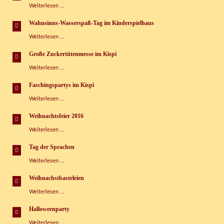
Heimkinder
Weiterlesen …
Kinderspielhaus
glücklich
Grünbach
machen!
e.V.
Wahnsinns-Wasserspaß-Tag im Kinderspielhaus
Wahnsinns-
Weiterlesen …
Wasserspaß-
Tag
Große Zuckertütenmesse im Kispi
im
Große
Weiterlesen …
Kinderspielhaus
Zuckertütenmesse
im
Faschingspartys im Kispi
Kispi
Faschingspartys
Weiterlesen …
im
Kispi
Weihnachtsfeier 2016
Weihnachtsfeier
Weiterlesen …
2016
Tag der Sprachen
Tag
Weiterlesen …
der
Sprachen
Weihnachstbasteleien
Weihnachstbasteleien
Weiterlesen …
Halloweenparty
Halloweenparty
Weiterlesen …