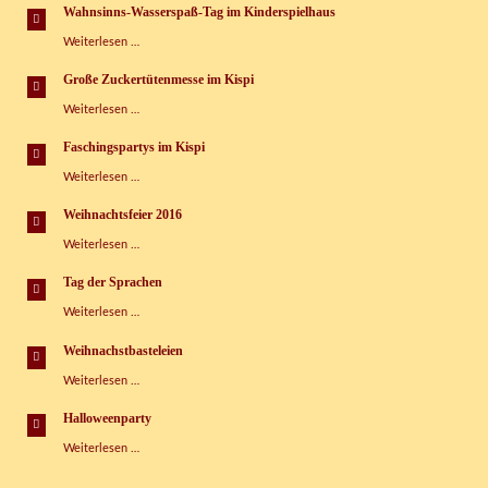
machen!
e.V.
Wahnsinns-Wasserspaß-Tag im Kinderspielhaus
Wahnsinns-
Weiterlesen …
Wasserspaß-
Tag
Große Zuckertütenmesse im Kispi
im
Große
Weiterlesen …
Kinderspielhaus
Zuckertütenmesse
im
Faschingspartys im Kispi
Kispi
Faschingspartys
Weiterlesen …
im
Kispi
Weihnachtsfeier 2016
Weihnachtsfeier
Weiterlesen …
2016
Tag der Sprachen
Tag
Weiterlesen …
der
Sprachen
Weihnachstbasteleien
Weihnachstbasteleien
Weiterlesen …
Halloweenparty
Halloweenparty
Weiterlesen …