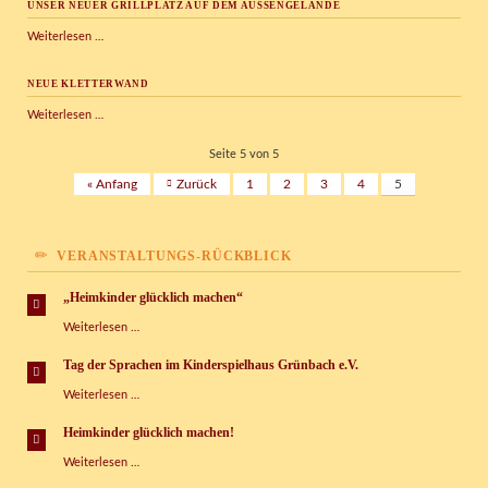
UNSER NEUER GRILLPLATZ AUF DEM AUSSENGELÄNDE
Unser
Weiterlesen …
neuer
Grillplatz
NEUE KLETTERWAND
auf
dem
Neue
Weiterlesen …
Außengelände
Kletterwand
Seite 5 von 5
« Anfang
Zurück
1
2
3
4
5
VERANSTALTUNGS-RÜCKBLICK
„Heimkinder glücklich machen“
„Heimkinder
Weiterlesen …
glücklich
machen“
Tag der Sprachen im Kinderspielhaus Grünbach e.V.
Tag
Weiterlesen …
der
Sprachen
Heimkinder glücklich machen!
im
Heimkinder
Weiterlesen …
Kinderspielhaus
glücklich
Grünbach