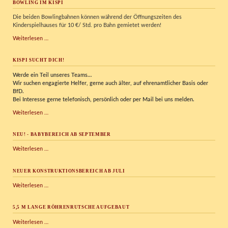
BOWLING IM KISPI
Die beiden Bowlingbahnen können während der Öffnungszeiten des
Kinderspielhauses für 10 €/ Std. pro Bahn gemietet werden!
Bowling
Weiterlesen …
im
Kispi
KISPI SUCHT DICH!
Werde ein Teil unseres Teams…
Wir
suchen engagierte Helfer, gerne auch älter, auf ehrenamtlicher Basis oder
BfD.
Bei Interesse gerne telefonisch, persönlich oder per Mail bei uns melden.
Kispi
Weiterlesen …
sucht
Dich!
NEU! - BABYBEREICH AB SEPTEMBER
NEU!
Weiterlesen …
-
Babybereich
NEUER KONSTRUKTIONSBEREICH AB JULI
ab
September
Neuer
Weiterlesen …
Konstruktionsbereich
ab
5,5 M LANGE RÖHRENRUTSCHE AUFGEBAUT
Juli
5,5
Weiterlesen …