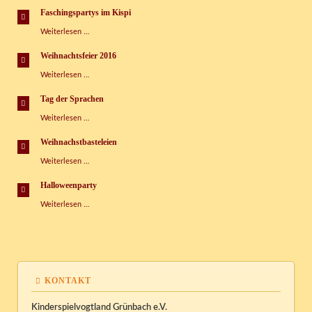
im
Faschingspartys im Kispi
Kispi
Faschingspartys
Weiterlesen …
im
Kispi
Weihnachtsfeier 2016
Weihnachtsfeier
Weiterlesen …
2016
Tag der Sprachen
Tag
Weiterlesen …
der
Sprachen
Weihnachstbasteleien
Weihnachstbasteleien
Weiterlesen …
Halloweenparty
Halloweenparty
Weiterlesen …
KONTAKT
Kinderspielvogtland Grünbach e.V.