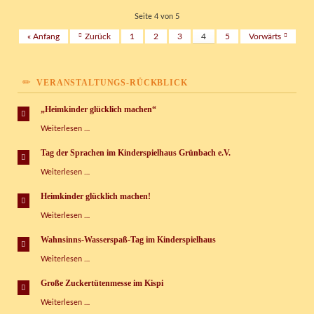
m
lange
Seite 4 von 5
Röhrenrutsche
« Anfang
Zurück
1
2
3
4
5
Vorwärts
aufgebaut
VERANSTALTUNGS-RÜCKBLICK
„Heimkinder glücklich machen“
„Heimkinder
Weiterlesen …
glücklich
machen“
Tag der Sprachen im Kinderspielhaus Grünbach e.V.
Tag
Weiterlesen …
der
Sprachen
Heimkinder glücklich machen!
im
Heimkinder
Weiterlesen …
Kinderspielhaus
glücklich
Grünbach
machen!
e.V.
Wahnsinns-Wasserspaß-Tag im Kinderspielhaus
Wahnsinns-
Weiterlesen …
Wasserspaß-
Tag
Große Zuckertütenmesse im Kispi
im
Große
Weiterlesen …
Kinderspielhaus
Zuckertütenmesse