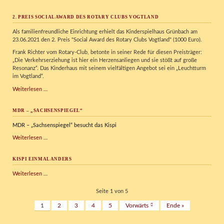
glücklich
machen
2. PREIS SOCIAL AWARD DES ROTARY CLUBS VOGTLAND
Als familienfreundliche Einrichtung erhielt das Kinderspielhaus Grünbach am
23.06.2021 den 2. Preis "Social Award des Rotary Clubs Vogtland" (1000 Euro).
Frank Richter vom Rotary-Club, betonte in seiner Rede für diesen Preisträger:
„Die Verkehrserziehung ist hier ein Herzensanliegen und sie stößt auf große
Resonanz“. Das Kinderhaus mit seinem vielfältigen Angebot sei ein „Leuchtturm
im Vogtland“.
2.
Weiterlesen …
Preis
Social
MDR – „SACHSENSPIEGEL“
Award
des
MDR – „Sachsenspiegel“ besucht das Kispi
Rotary
Clubs
MDR
Weiterlesen …
Vogtland
–
„Sachsenspiegel“
KISPI EINMAL ANDERS
Kispi
Weiterlesen …
einmal
anders
Seite 1 von 5
1
2
3
4
5
Vorwärts
Ende »