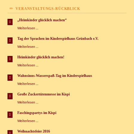
VERANSTALTUNGS-RÜCKBLICK
„Heimkinder glücklich machen“
„Heimkinder
Weiterlesen …
glücklich
machen“
Tag der Sprachen im Kinderspielhaus Grünbach e.V.
Tag
Weiterlesen …
der
Sprachen
Heimkinder glücklich machen!
im
Heimkinder
Weiterlesen …
Kinderspielhaus
glücklich
Grünbach
machen!
e.V.
Wahnsinns-Wasserspaß-Tag im Kinderspielhaus
Wahnsinns-
Weiterlesen …
Wasserspaß-
Tag
Große Zuckertütenmesse im Kispi
im
Große
Weiterlesen …
Kinderspielhaus
Zuckertütenmesse
im
Faschingspartys im Kispi
Kispi
Faschingspartys
Weiterlesen …
im
Kispi
Weihnachtsfeier 2016