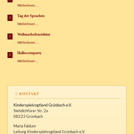
Weihnachtsfeier
Weiterlesen …
2016
Tag der Sprachen
Tag
Weiterlesen …
der
Sprachen
Weihnachstbasteleien
Weihnachstbasteleien
Weiterlesen …
Halloweenparty
Halloweenparty
Weiterlesen …
KONTAKT
Kinderspielvogtland Grünbach e.V.
Siehdichfürer Str. 2a
08223 Grünbach
Maria Faldum
Leitung Kinderspielvogtland Grünbach e.V.