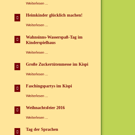
Tag
Weiterlesen …
der
Sprachen
Heimkinder glücklich machen!
im
Kinderspielhaus
Heimkinder
Weiterlesen …
Grünbach
glücklich
e.V.
machen!
Wahnsinns-Wasserspaß-Tag im
Kinderspielhaus
Wahnsinns-
Weiterlesen …
Wasserspaß-
Tag
Große Zuckertütenmesse im Kispi
im
Kinderspielhaus
Große
Weiterlesen …
Zuckertütenmesse
im
Faschingspartys im Kispi
Kispi
Faschingspartys
Weiterlesen …
im
Kispi
Weihnachtsfeier 2016
Weihnachtsfeier
Weiterlesen …
2016
Tag der Sprachen