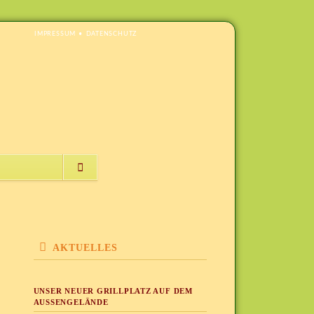
NAVIGATION
IMPRESSUM
DATENSCHUTZ
ÜBERSPRINGEN
NAVIGATION
ÜBERSPRINGEN
AKTUELLES
UNSER NEUER GRILLPLATZ AUF DEM
AUSSENGELÄNDE