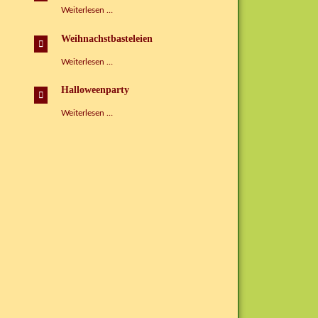
Tag
Weiterlesen …
der
Sprachen
Weihnachstbasteleien
Weihnachstbasteleien
Weiterlesen …
Halloweenparty
Halloweenparty
Weiterlesen …