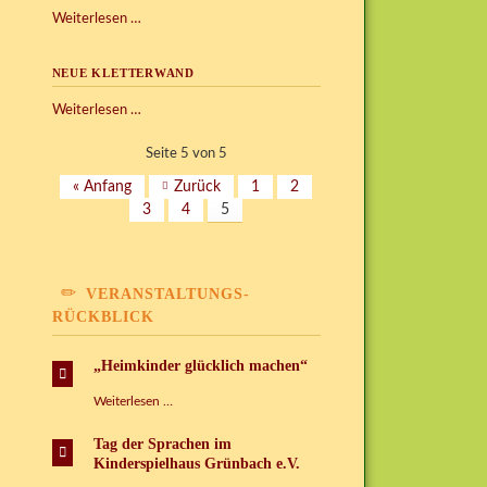
Unser
Weiterlesen …
neuer
Grillplatz
NEUE KLETTERWAND
auf
dem
Neue
Weiterlesen …
Außengelände
Kletterwand
Seite 5 von 5
« Anfang
Zurück
1
2
3
4
5
VERANSTALTUNGS-
RÜCKBLICK
„Heimkinder glücklich machen“
„Heimkinder
Weiterlesen …
glücklich
machen“
Tag der Sprachen im
Kinderspielhaus Grünbach e.V.