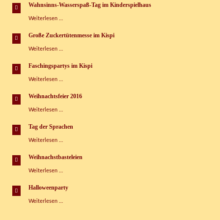
machen!
e.V.
Wahnsinns-Wasserspaß-Tag im Kinderspielhaus
Wahnsinns-
Weiterlesen …
Wasserspaß-
Tag
Große Zuckertütenmesse im Kispi
im
Große
Weiterlesen …
Kinderspielhaus
Zuckertütenmesse
im
Faschingspartys im Kispi
Kispi
Faschingspartys
Weiterlesen …
im
Kispi
Weihnachtsfeier 2016
Weihnachtsfeier
Weiterlesen …
2016
Tag der Sprachen
Tag
Weiterlesen …
der
Sprachen
Weihnachstbasteleien
Weihnachstbasteleien
Weiterlesen …
Halloweenparty
Halloweenparty
Weiterlesen …