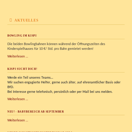
AKTUELLES
BOWLING IM KISPI
Die beiden Bowlingbahnen können während der Öffnungszeiten des
Kinderspielhauses für 10 €/ Std. pro Bahn gemietet werden!
Bowling
Weiterlesen …
im
Kispi
KISPI SUCHT DICH!
Werde ein Teil unseres Teams…
Wir
suchen engagierte Helfer, gerne auch älter, auf ehrenamtlicher Basis oder
BfD.
Bei Interesse gerne telefonisch, persönlich oder per Mail bei uns melden.
Kispi
Weiterlesen …
sucht
Dich!
NEU! - BABYBEREICH AB SEPTEMBER
NEU!
Weiterlesen …
-
Babybereich