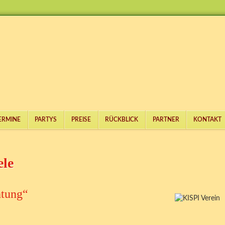
ERMINE
PARTYS
PREISE
RÜCKBLICK
PARTNER
KONTAKT
ele
htung“