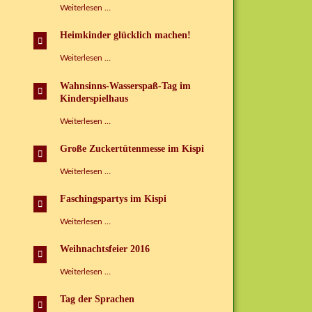
Tag
Weiterlesen …
der
Sprachen
Heimkinder glücklich machen!
im
Kinderspielhaus
Heimkinder
Weiterlesen …
Grünbach
glücklich
e.V.
machen!
Wahnsinns-Wasserspaß-Tag im
Kinderspielhaus
Wahnsinns-
Weiterlesen …
Wasserspaß-
Tag
Große Zuckertütenmesse im Kispi
im
Kinderspielhaus
Große
Weiterlesen …
Zuckertütenmesse
im
Faschingspartys im Kispi
Kispi
Faschingspartys
Weiterlesen …
im
Kispi
Weihnachtsfeier 2016
Weihnachtsfeier
Weiterlesen …
2016
Tag der Sprachen