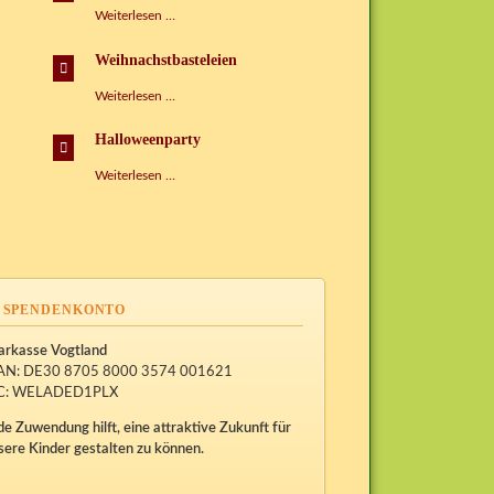
Tag
Weiterlesen …
der
Sprachen
Weihnachstbasteleien
Weihnachstbasteleien
Weiterlesen …
Halloweenparty
Halloweenparty
Weiterlesen …
SPENDENKONTO
arkasse Vogtland
AN: DE30 8705 8000 3574 001621
C: WELADED1PLX
de Zuwendung hilft, eine attraktive Zukunft für
sere Kinder gestalten zu können.