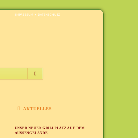
NAVIGATION
IMPRESSUM
DATENSCHUTZ
ÜBERSPRINGEN
NAVIGATION
ÜBERSPRINGEN
AKTUELLES
UNSER NEUER GRILLPLATZ AUF DEM
AUSSENGELÄNDE