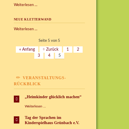
Unser
Weiterlesen …
neuer
Grillplatz
NEUE KLETTERWAND
auf
dem
Neue
Weiterlesen …
Außengelände
Kletterwand
Seite 5 von 5
« Anfang
Zurück
1
2
3
4
5
VERANSTALTUNGS-
RÜCKBLICK
„Heimkinder glücklich machen“
„Heimkinder
Weiterlesen …
glücklich
machen“
Tag der Sprachen im
Kinderspielhaus Grünbach e.V.