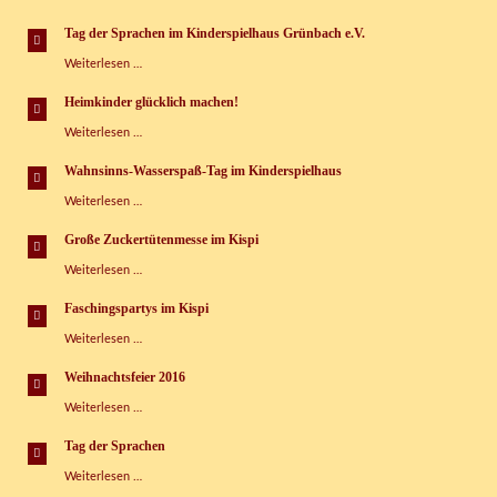
glücklich
machen“
Tag der Sprachen im Kinderspielhaus Grünbach e.V.
Tag
Weiterlesen …
der
Sprachen
Heimkinder glücklich machen!
im
Heimkinder
Weiterlesen …
Kinderspielhaus
glücklich
Grünbach
machen!
e.V.
Wahnsinns-Wasserspaß-Tag im Kinderspielhaus
Wahnsinns-
Weiterlesen …
Wasserspaß-
Tag
Große Zuckertütenmesse im Kispi
im
Große
Weiterlesen …
Kinderspielhaus
Zuckertütenmesse
im
Faschingspartys im Kispi
Kispi
Faschingspartys
Weiterlesen …
im
Kispi
Weihnachtsfeier 2016
Weihnachtsfeier
Weiterlesen …
2016
Tag der Sprachen
Tag
Weiterlesen …
der