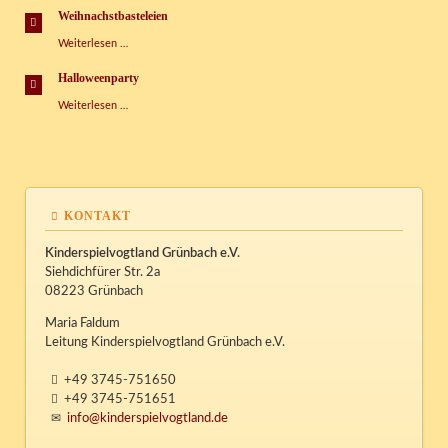
Sprachen
Weihnachstbasteleien
Weihnachstbasteleien
Weiterlesen …
Halloweenparty
Halloweenparty
Weiterlesen …
KONTAKT
Kinderspielvogtland Grünbach e.V.
Siehdichfürer Str. 2a
08223 Grünbach
Maria Faldum
Leitung Kinderspielvogtland Grünbach e.V.
+49 3745-751650
+49 3745-751651
info@kinderspielvogtland.de