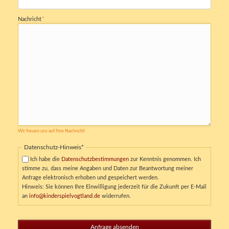
Pflichtfeld
Nachricht
*
Wir freuen uns auf Ihre Nachricht!
Pflichtfeld
Datenschutz-Hinweis
*
Ich habe die
Datenschutzbestimmungen
zur Kenntnis genommen. Ich
stimme zu, dass meine Angaben und Daten zur Beantwortung meiner
Anfrage elektronisch erhoben und gespeichert werden.
Hinweis: Sie können Ihre Einwilligung jederzeit für die Zukunft per E-Mail
an
info@kinderspielvogtland.de
widerrufen.
Anfrage absenden