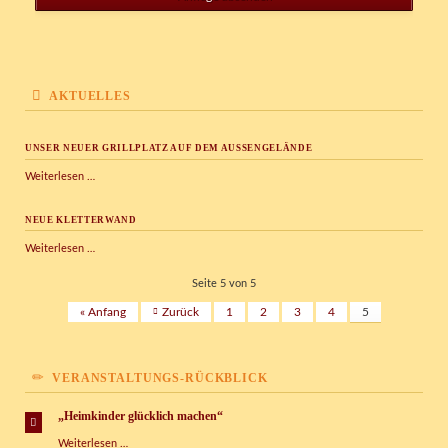
AKTUELLES
UNSER NEUER GRILLPLATZ AUF DEM AUSSENGELÄNDE
Unser
Weiterlesen …
neuer
Grillplatz
NEUE KLETTERWAND
auf
dem
Neue
Weiterlesen …
Außengelände
Kletterwand
Seite 5 von 5
« Anfang
Zurück
1
2
3
4
5
VERANSTALTUNGS-RÜCKBLICK
„Heimkinder glücklich machen“
„Heimkinder
Weiterlesen …