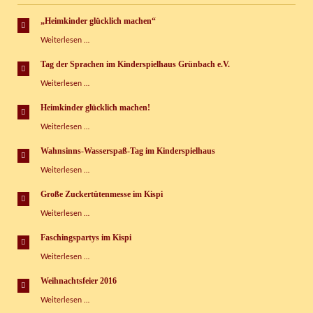
„Heimkinder glücklich machen“
„Heimkinder
Weiterlesen …
glücklich
machen“
Tag der Sprachen im Kinderspielhaus Grünbach e.V.
Tag
Weiterlesen …
der
Sprachen
Heimkinder glücklich machen!
im
Heimkinder
Weiterlesen …
Kinderspielhaus
glücklich
Grünbach
machen!
e.V.
Wahnsinns-Wasserspaß-Tag im Kinderspielhaus
Wahnsinns-
Weiterlesen …
Wasserspaß-
Tag
Große Zuckertütenmesse im Kispi
im
Große
Weiterlesen …
Kinderspielhaus
Zuckertütenmesse
im
Faschingspartys im Kispi
Kispi
Faschingspartys
Weiterlesen …
im
Kispi
Weihnachtsfeier 2016
Weihnachtsfeier
Weiterlesen …
2016