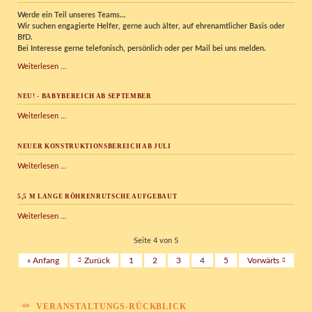
Werde ein Teil unseres Teams…
Wir
suchen engagierte Helfer, gerne auch älter, auf ehrenamtlicher Basis oder
BfD.
Bei Interesse gerne telefonisch, persönlich oder per Mail bei uns melden.
Kispi
Weiterlesen …
sucht
Dich!
NEU! - BABYBEREICH AB SEPTEMBER
NEU!
Weiterlesen …
-
Babybereich
NEUER KONSTRUKTIONSBEREICH AB JULI
ab
September
Neuer
Weiterlesen …
Konstruktionsbereich
ab
5,5 M LANGE RÖHRENRUTSCHE AUFGEBAUT
Juli
5,5
Weiterlesen …
m
lange
Seite 4 von 5
Röhrenrutsche
« Anfang
Zurück
1
2
3
4
5
Vorwärts
aufgebaut
VERANSTALTUNGS-RÜCKBLICK