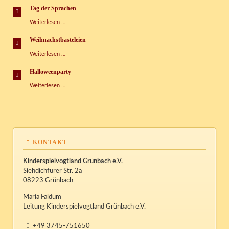
Tag der Sprachen
Tag
Weiterlesen …
der
Sprachen
Weihnachstbasteleien
Weihnachstbasteleien
Weiterlesen …
Halloweenparty
Halloweenparty
Weiterlesen …
KONTAKT
Kinderspielvogtland Grünbach e.V.
Siehdichfürer Str. 2a
08223 Grünbach
Maria Faldum
Leitung Kinderspielvogtland Grünbach e.V.
+49 3745-751650