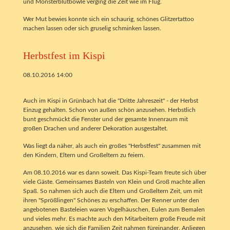
und Monsterblutbowle verging die Zeit wie im Flug.
Wer Mut bewies konnte sich ein schaurig, schönes Glitzertattoo
machen lassen oder sich gruselig schminken lassen.
Herbstfest im Kispi
08.10.2016 14:00
Auch im Kispi in Grünbach hat die "Dritte Jahreszeit" - der Herbst
Einzug gehalten. Schon von außen schön anzusehen. Herbstlich
bunt geschmückt die Fenster und der gesamte Innenraum mit
großen Drachen und anderer Dekoration ausgestaltet.
Was liegt da näher, als auch ein großes "Herbstfest" zusammen mit
den Kindern, Eltern und Großeltern zu feiern.
Am 08.10.2016 war es dann soweit. Das Kispi-Team freute sich über
viele Gäste. Gemeinsames Basteln von Klein und Groß machte allen
Spaß. So nahmen sich auch die Eltern und Großeltern Zeit, um mit
ihren "Sprößlingen" Schönes zu erschaffen. Der Renner unter den
angebotenen Basteleien waren Vogelhäuschen, Eulen zum Bemalen
und vieles mehr. Es machte auch den Mitarbeitern große Freude mit
anzusehen, wie sich die Familien Zeit nahmen füreinander. Anliegen