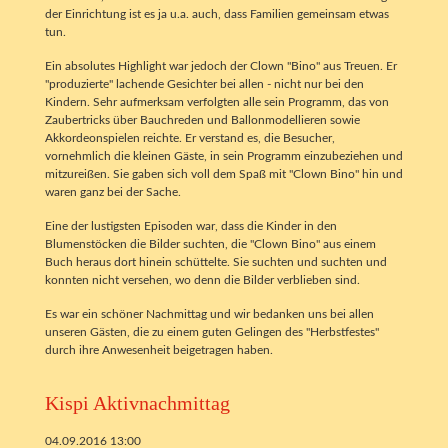
der Einrichtung ist es ja u.a. auch, dass Familien gemeinsam etwas
tun.
Ein absolutes Highlight war jedoch der Clown "Bino" aus Treuen. Er
"produzierte" lachende Gesichter bei allen - nicht nur bei den
Kindern. Sehr aufmerksam verfolgten alle sein Programm, das von
Zaubertricks über Bauchreden und Ballonmodellieren sowie
Akkordeonspielen reichte. Er verstand es, die Besucher,
vornehmlich die kleinen Gäste, in sein Programm einzubeziehen und
mitzureißen. Sie gaben sich voll dem Spaß mit "Clown Bino" hin und
waren ganz bei der Sache.
Eine der lustigsten Episoden war, dass die Kinder in den
Blumenstöcken die Bilder suchten, die "Clown Bino" aus einem
Buch heraus dort hinein schüttelte. Sie suchten und suchten und
konnten nicht versehen, wo denn die Bilder verblieben sind.
Es war ein schöner Nachmittag und wir bedanken uns bei allen
unseren Gästen, die zu einem guten Gelingen des "Herbstfestes"
durch ihre Anwesenheit beigetragen haben.
Kispi Aktivnachmittag
04.09.2016 13:00