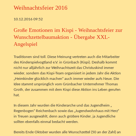
Weihnachtsfeier 2016
10.12.2016 09:52
Große Emotionen im Kispi - Weihnachtsfeier zur
Wunschzettelbaumaktion - Übergabe XXL-
Angelspiel
Traditionen sind toll. Diese Meinung vertreten auch die Mitarbeiter
des Kinderspielvogtland e.V. in Grünbach (Kispi). Deshalb kommt
nicht nur alljährlich zur Weihnachtszeit das Christuskind immer
wieder, sondern das Kispi-Team organisiert in jedem Jahr die Aktion
„Heimkinder glücklich machen“ auch immer wieder aufs Neue. Die
Idee stammt ursprünglich vom Grünbacher Unternehmer Thomas
Groth, der zusammen mit dem Kispi diese Aktion ins Leben gerufen
hat.
In diesem Jahr wurden die Kinderarche und das Jugendheim „
Regenbogen“ Reichenbach sowie das „Jugendwohnhaus mit Herz“
in Treuen ausgewählt, denn auch größere Kinder, ja Jugendliche
sollten ebenfalls einmal bedacht werden.
Bereits Ende Oktober wurden alle Wunschzettel (50 an der Zahl) an