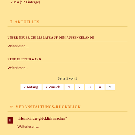
2014 (17 Einträge)
AKTUELLES
UNSER NEUER GRILLPLATZ AUF DEM AUSSENGELÄNDE
Unser
Weiterlesen …
neuer
Grillplatz
NEUE KLETTERWAND
auf
dem
Neue
Weiterlesen …
Außengelände
Kletterwand
Seite 5 von 5
« Anfang
Zurück
1
2
3
4
5
VERANSTALTUNGS-RÜCKBLICK
„Heimkinder glücklich machen“
„Heimkinder
Weiterlesen …
glücklich