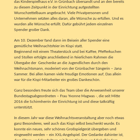
das Kinderspielhaus e.V. in Grünbach übersandt und an den bereits
zu diesem Zeitpunkt in der Einrichtung aufgestellten
Wunschzettelbaum angebracht. Viele Privatpersonen und
Unternehmen setzten alles daran, alle Wünsche zu erfüllen. Und es
wurden alle Wünsche erfüllt. Dafür gebührt jedem einzelnen
Spender großer Dank.
Am 10. Dezember fand dann im Beisein aller Spender eine
gemütliche Weihnachtsfeier im Kispi statt.
Beginnend mit einem Theaterstück und bei Kaffee, Pfefferkuchen
und Stollen erfolgte anschließend in feierlichem Rahmen die
Übergabe der Geschenke an die Jugendlichen durch den
Weihnachtsmann, moderiert von der Grünbacher Sängerin – Jana
Sammer. Bei allen kamen viele freudige Emotionen auf, Das allein
war für die Kispi-Mitarbeiter ein großes Dankeschön.
Ganz besonders freute sich das Team über die Anwesenheit unserer
Bundestagsabgeordneten – Frau Yvonne Magwas -, die seit Mitte
2016 die Schirmherrin der Einrichtung ist und diese tatkräftig
unterstützt.
In diesem Jahr war diese Weihnachtsveranstaltung aber noch etwas
ganz Besonderes, weil auch das Kispi selbst beschenkt wurde. Es
konnte ein neues, sehr schönes Großspielgerät übergeben und
eingeweiht werden – ein XXL-Angelspiel. Der Gedanke dahinter ist,