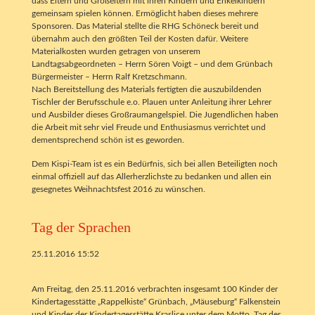
dass Eltern und Großeltern mit ihren Kindern und Enkelkindern
gemeinsam spielen können. Ermöglicht haben dieses mehrere
Sponsoren. Das Material stellte die RHG Schöneck bereit und
übernahm auch den größten Teil der Kosten dafür. Weitere
Materialkosten wurden getragen von unserem
Landtagsabgeordneten – Herrn Sören Voigt – und dem Grünbach
Bürgermeister – Herrn Ralf Kretzschmann.
Nach Bereitstellung des Materials fertigten die auszubildenden
Tischler der Berufsschule e.o. Plauen unter Anleitung ihrer Lehrer
und Ausbilder dieses Großraumangelspiel. Die Jugendlichen haben
die Arbeit mit sehr viel Freude und Enthusiasmus verrichtet und
dementsprechend schön ist es geworden.
Dem Kispi-Team ist es ein Bedürfnis, sich bei allen Beteiligten noch
einmal offiziell auf das Allerherzlichste zu bedanken und allen ein
gesegnetes Weihnachtsfest 2016 zu wünschen.
Tag der Sprachen
25.11.2016 15:52
Am Freitag, den 25.11.2016 verbrachten insgesamt 100 Kinder der
Kindertagesstätte „Rappelkiste“ Grünbach, „Mäuseburg“ Falkenstein
und Kinder der Kindertagesstätte Kraslice unter dem Motto „Tag der