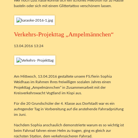
Wer noch Lust hatte konnte sich ein schönes Mikrofon für zu Hause
basteln oder sich mit einem Glittertattoo verschönern lassen.
Verkehrs-Projekttag „Ampelmännchen“
13.04.2016 13:24
Am Mittwoch, 13.04.2016 gestaltete unsere FSJ'lerin Sophia
Weidhaas im Rahmen Ihres freiwilligen sozialen Jahres einen
Projekttag „Ampelmännchen“ in Zusammenarbeit mit der
Kreisverkehrswacht Vogtland im Kispi aus.
Für die 20 Grundschüler der 4. Klasse aus Dorfstadt war es ein
aufregender Tag in Vorbereitung auf die anstehende Fahrradprüfung
im Juni.
Nachdem Sophia anschaulich demonstrierte warum es so wichtig ist
beim Fahrrad fahren einen Helm zu tragen, ging es gleich zur
nächsten Station, dem verkehrssicheren Fahrrad.