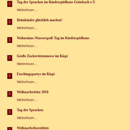
machen“
Tag der Sprachen im Kinderspielhaus Grünbach e.V.
Tag
Weiterlesen …
der
Sprachen
Heimkinder glücklich machen!
im
Heimkinder
Weiterlesen …
Kinderspielhaus
glücklich
Grünbach
machen!
e.V.
Wahnsinns-Wasserspaß-Tag im Kinderspielhaus
Wahnsinns-
Weiterlesen …
Wasserspaß-
Tag
Große Zuckertütenmesse im Kispi
im
Große
Weiterlesen …
Kinderspielhaus
Zuckertütenmesse
im
Faschingspartys im Kispi
Kispi
Faschingspartys
Weiterlesen …
im
Kispi
Weihnachtsfeier 2016
Weihnachtsfeier
Weiterlesen …
2016
Tag der Sprachen
Tag
Weiterlesen …
der
Sprachen
Weihnachstbasteleien