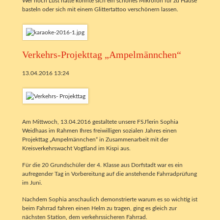
Wer noch Lust hatte konnte sich ein schönes Mikrofon für zu Hause
basteln oder sich mit einem Glittertattoo verschönern lassen.
Verkehrs-Projekttag „Ampelmännchen“
13.04.2016 13:24
Am Mittwoch, 13.04.2016 gestaltete unsere FSJ'lerin Sophia
Weidhaas im Rahmen Ihres freiwilligen sozialen Jahres einen
Projekttag „Ampelmännchen“ in Zusammenarbeit mit der
Kreisverkehrswacht Vogtland im Kispi aus.
Für die 20 Grundschüler der 4. Klasse aus Dorfstadt war es ein
aufregender Tag in Vorbereitung auf die anstehende Fahrradprüfung
im Juni.
Nachdem Sophia anschaulich demonstrierte warum es so wichtig ist
beim Fahrrad fahren einen Helm zu tragen, ging es gleich zur
nächsten Station, dem verkehrssicheren Fahrrad.