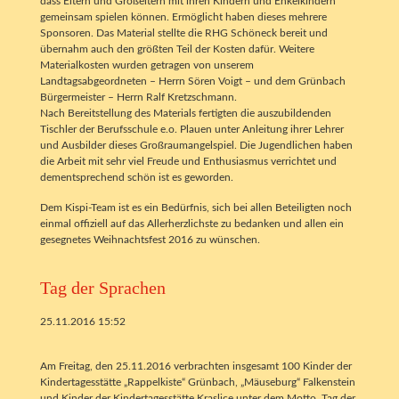
dass Eltern und Großeltern mit ihren Kindern und Enkelkindern
gemeinsam spielen können. Ermöglicht haben dieses mehrere
Sponsoren. Das Material stellte die RHG Schöneck bereit und
übernahm auch den größten Teil der Kosten dafür. Weitere
Materialkosten wurden getragen von unserem
Landtagsabgeordneten – Herrn Sören Voigt – und dem Grünbach
Bürgermeister – Herrn Ralf Kretzschmann.
Nach Bereitstellung des Materials fertigten die auszubildenden
Tischler der Berufsschule e.o. Plauen unter Anleitung ihrer Lehrer
und Ausbilder dieses Großraumangelspiel. Die Jugendlichen haben
die Arbeit mit sehr viel Freude und Enthusiasmus verrichtet und
dementsprechend schön ist es geworden.
Dem Kispi-Team ist es ein Bedürfnis, sich bei allen Beteiligten noch
einmal offiziell auf das Allerherzlichste zu bedanken und allen ein
gesegnetes Weihnachtsfest 2016 zu wünschen.
Tag der Sprachen
25.11.2016 15:52
Am Freitag, den 25.11.2016 verbrachten insgesamt 100 Kinder der
Kindertagesstätte „Rappelkiste“ Grünbach, „Mäuseburg“ Falkenstein
und Kinder der Kindertagesstätte Kraslice unter dem Motto „Tag der