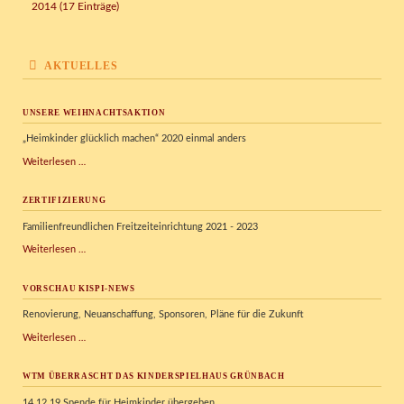
2014 (17 Einträge)
AKTUELLES
UNSERE WEIHNACHTSAKTION
„Heimkinder glücklich machen“ 2020 einmal anders
Unsere
Weiterlesen …
Weihnachtsaktion
ZERTIFIZIERUNG
Familienfreundlichen Freitzeiteinrichtung 2021 - 2023
Zertifizierung
Weiterlesen …
VORSCHAU KISPI-NEWS
Renovierung, Neuanschaffung, Sponsoren, Pläne für die Zukunft
Vorschau
Weiterlesen …
Kispi-
News
WTM ÜBERRASCHT DAS KINDERSPIELHAUS GRÜNBACH
14.12.19 Spende für Heimkinder übergeben