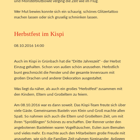
und Monsterblutbowle verging die Zeit wie im Flug.
Wer Mut bewies konnte sich ein schaurig, schönes Glitzertattoo
machen lassen oder sich gruselig schminken lassen.
Herbstfest im Kispi
08.10.2016 14:00
Auch im Kispi in Grünbach hat die "Dritte Jahreszeit" - der Herbst
Einzug gehalten. Schon von außen schön anzusehen. Herbstlich
bunt geschmückt die Fenster und der gesamte Innenraum mit
großen Drachen und anderer Dekoration ausgestaltet.
Was liegt da näher, als auch ein großes "Herbstfest" zusammen mit
den Kindern, Eltern und Großeltern zu feiern.
Am 08.10.2016 war es dann soweit. Das Kispi-Team freute sich über
viele Gäste. Gemeinsames Basteln von Klein und Groß machte allen
Spaß. So nahmen sich auch die Eltern und Großeltern Zeit, um mit
ihren "Sprößlingen" Schönes zu erschaffen. Der Renner unter den
angebotenen Basteleien waren Vogelhäuschen, Eulen zum Bemalen
und vieles mehr. Es machte auch den Mitarbeitern große Freude mit
anzusehen, wie sich die Familien Zeit nahmen füreinander. Anliegen