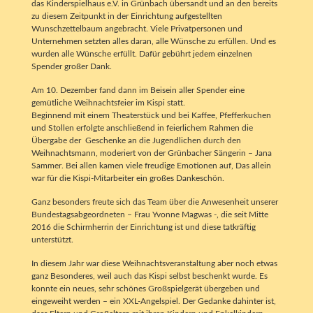
das Kinderspielhaus e.V. in Grünbach übersandt und an den bereits
zu diesem Zeitpunkt in der Einrichtung aufgestellten
Wunschzettelbaum angebracht. Viele Privatpersonen und
Unternehmen setzten alles daran, alle Wünsche zu erfüllen. Und es
wurden alle Wünsche erfüllt. Dafür gebührt jedem einzelnen
Spender großer Dank.
Am 10. Dezember fand dann im Beisein aller Spender eine
gemütliche Weihnachtsfeier im Kispi statt.
Beginnend mit einem Theaterstück und bei Kaffee, Pfefferkuchen
und Stollen erfolgte anschließend in feierlichem Rahmen die
Übergabe der Geschenke an die Jugendlichen durch den
Weihnachtsmann, moderiert von der Grünbacher Sängerin – Jana
Sammer. Bei allen kamen viele freudige Emotionen auf, Das allein
war für die Kispi-Mitarbeiter ein großes Dankeschön.
Ganz besonders freute sich das Team über die Anwesenheit unserer
Bundestagsabgeordneten – Frau Yvonne Magwas -, die seit Mitte
2016 die Schirmherrin der Einrichtung ist und diese tatkräftig
unterstützt.
In diesem Jahr war diese Weihnachtsveranstaltung aber noch etwas
ganz Besonderes, weil auch das Kispi selbst beschenkt wurde. Es
konnte ein neues, sehr schönes Großspielgerät übergeben und
eingeweiht werden – ein XXL-Angelspiel. Der Gedanke dahinter ist,