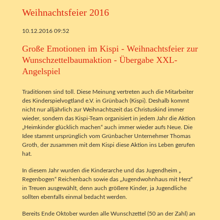
Weihnachtsfeier 2016
10.12.2016 09:52
Große Emotionen im Kispi - Weihnachtsfeier zur
Wunschzettelbaumaktion - Übergabe XXL-
Angelspiel
Traditionen sind toll. Diese Meinung vertreten auch die Mitarbeiter
des Kinderspielvogtland e.V. in Grünbach (Kispi). Deshalb kommt
nicht nur alljährlich zur Weihnachtszeit das Christuskind immer
wieder, sondern das Kispi-Team organisiert in jedem Jahr die Aktion
„Heimkinder glücklich machen“ auch immer wieder aufs Neue. Die
Idee stammt ursprünglich vom Grünbacher Unternehmer Thomas
Groth, der zusammen mit dem Kispi diese Aktion ins Leben gerufen
hat.
In diesem Jahr wurden die Kinderarche und das Jugendheim „
Regenbogen“ Reichenbach sowie das „Jugendwohnhaus mit Herz“
in Treuen ausgewählt, denn auch größere Kinder, ja Jugendliche
sollten ebenfalls einmal bedacht werden.
Bereits Ende Oktober wurden alle Wunschzettel (50 an der Zahl) an