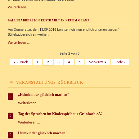
WTM
Weiterlesen …
überrascht
das
BÄLLEBADBEREICH ERSTRAHLT IN NEUEM GLANZ
Kinderspielhaus
Grünbach
Am Donnerstag, den 13.09.2018 konnten wir nun endlich unseren „neuen“
Bällebadbereich einweihen.
Bällebadbereich
Weiterlesen …
erstrahlt
in
Seite 2 von 5
neuem
Zurück
1
2
3
4
5
Vorwärts
Ende »
Glanz
VERANSTALTUNGS-RÜCKBLICK
„Heimkinder glücklich machen“
„Heimkinder
Weiterlesen …
glücklich
machen“
Tag der Sprachen im Kinderspielhaus Grünbach e.V.
Tag
Weiterlesen …
der
Sprachen
Heimkinder glücklich machen!
im