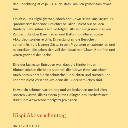
der Einrichtung ist es ja u.a. auch, dass Familien gemeinsam etwas
tun.
Ein absolutes Highlight war jedoch der Clown "Bino" aus Treuen. Er
"produzierte" lachende Gesichter bei allen - nicht nur bei den
Kindern. Sehr aufmerksam verfolgten alle sein Programm, das von
Zaubertricks über Bauchreden und Ballonmodellieren sowie
Akkordeonspielen reichte. Er verstand es, die Besucher,
vornehmlich die kleinen Gäste, in sein Programm einzubeziehen und
mitzureißen. Sie gaben sich voll dem Spaß mit "Clown Bino" hin und
waren ganz bei der Sache.
Eine der lustigsten Episoden war, dass die Kinder in den
Blumenstöcken die Bilder suchten, die "Clown Bino" aus einem
Buch heraus dort hinein schüttelte. Sie suchten und suchten und
konnten nicht versehen, wo denn die Bilder verblieben sind.
Es war ein schöner Nachmittag und wir bedanken uns bei allen
unseren Gästen, die zu einem guten Gelingen des "Herbstfestes"
durch ihre Anwesenheit beigetragen haben.
Kispi Aktivnachmittag
04.09.2016 13:00