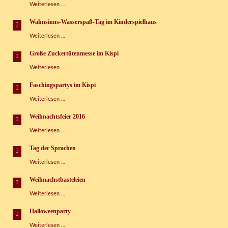
Heimkinder
Weiterlesen …
Kinderspielhaus
glücklich
Grünbach
machen!
e.V.
Wahnsinns-Wasserspaß-Tag im Kinderspielhaus
Wahnsinns-
Weiterlesen …
Wasserspaß-
Tag
Große Zuckertütenmesse im Kispi
im
Große
Weiterlesen …
Kinderspielhaus
Zuckertütenmesse
im
Faschingspartys im Kispi
Kispi
Faschingspartys
Weiterlesen …
im
Kispi
Weihnachtsfeier 2016
Weihnachtsfeier
Weiterlesen …
2016
Tag der Sprachen
Tag
Weiterlesen …
der
Sprachen
Weihnachstbasteleien
Weihnachstbasteleien
Weiterlesen …
Halloweenparty
Halloweenparty
Weiterlesen …