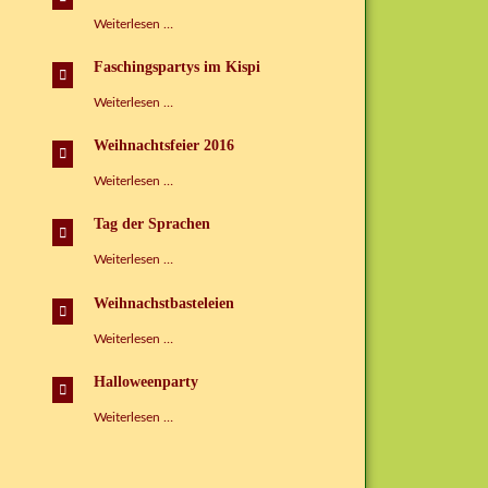
im
Kinderspielhaus
Große
Weiterlesen …
Zuckertütenmesse
im
Faschingspartys im Kispi
Kispi
Faschingspartys
Weiterlesen …
im
Kispi
Weihnachtsfeier 2016
Weihnachtsfeier
Weiterlesen …
2016
Tag der Sprachen
Tag
Weiterlesen …
der
Sprachen
Weihnachstbasteleien
Weihnachstbasteleien
Weiterlesen …
Halloweenparty
Halloweenparty
Weiterlesen …