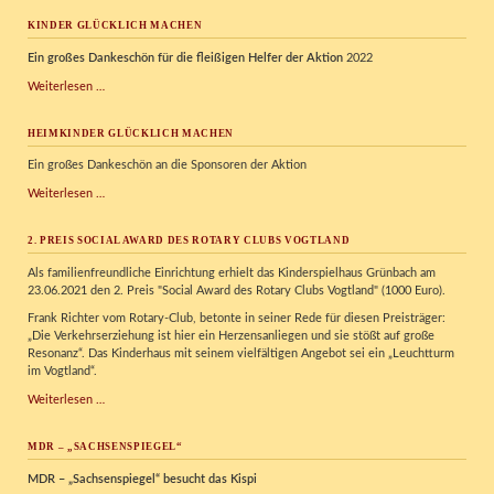
KINDER GLÜCKLICH MACHEN
Ein großes Dankeschön für die fleißigen Helfer der Aktion
2022
Kinder
Weiterlesen …
glücklich
machen
HEIMKINDER GLÜCKLICH MACHEN
Ein großes Dankeschön an die Sponsoren der Aktion
Heimkinder
Weiterlesen …
glücklich
machen
2. PREIS SOCIAL AWARD DES ROTARY CLUBS VOGTLAND
Als familienfreundliche Einrichtung erhielt das Kinderspielhaus Grünbach am
23.06.2021 den 2. Preis "Social Award des Rotary Clubs Vogtland" (1000 Euro).
Frank Richter vom Rotary-Club, betonte in seiner Rede für diesen Preisträger:
„Die Verkehrserziehung ist hier ein Herzensanliegen und sie stößt auf große
Resonanz“. Das Kinderhaus mit seinem vielfältigen Angebot sei ein „Leuchtturm
im Vogtland“.
2.
Weiterlesen …
Preis
Social
MDR – „SACHSENSPIEGEL“
Award
des
MDR – „Sachsenspiegel“ besucht das Kispi
Rotary