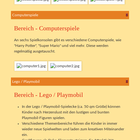
Computerspiele
Bereich - Computerspiele
An sechs Spielkonsolen gibt es verschiedene Computerspiele, wie
"Harry Potter", "Super Mario" und viel mehr. Diese werden
regelmäßig ausgetauscht.
Lego / Playmobil
Bereich - Lego / Playmobil
In der Lego / Playmobil-Spielecke (ca. 50 qm Größe) können
Kinder nach Herzenslust mit den lustigen und bunten
Playmobil-Figuren spielen.
Verschiedene Themenbereiche führen die Kinder in immer
wieder neue Spielwelten und laden zum kreativen Miteinander
ein.