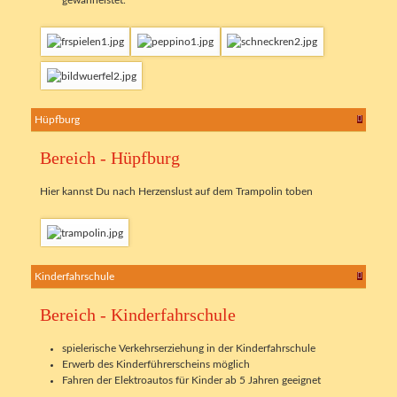
gewährleistet.
Hüpfburg
Bereich - Hüpfburg
Hier kannst Du nach Herzenslust auf dem Trampolin toben
Kinderfahrschule
Bereich - Kinderfahrschule
spielerische Verkehrserziehung in der Kinderfahrschule
Erwerb des Kinderführerscheins möglich
Fahren der Elektroautos für Kinder ab 5 Jahren geeignet