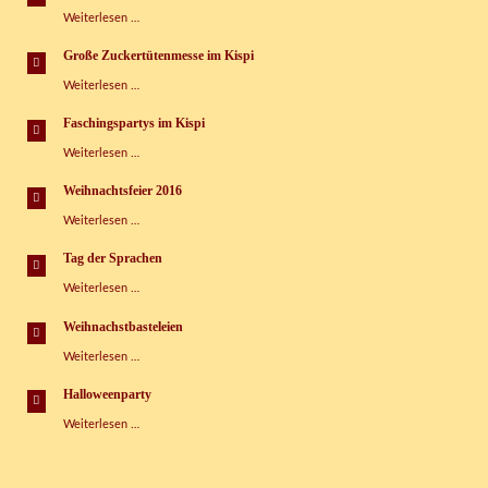
Wahnsinns-
Weiterlesen …
Wasserspaß-
Tag
Große Zuckertütenmesse im Kispi
im
Große
Weiterlesen …
Kinderspielhaus
Zuckertütenmesse
im
Faschingspartys im Kispi
Kispi
Faschingspartys
Weiterlesen …
im
Kispi
Weihnachtsfeier 2016
Weihnachtsfeier
Weiterlesen …
2016
Tag der Sprachen
Tag
Weiterlesen …
der
Sprachen
Weihnachstbasteleien
Weihnachstbasteleien
Weiterlesen …
Halloweenparty
Halloweenparty
Weiterlesen …