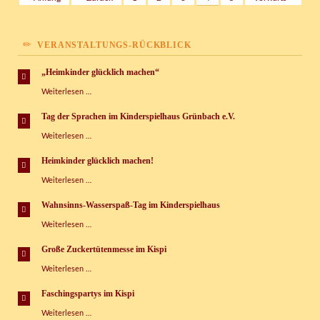
VERANSTALTUNGS-RÜCKBLICK
„Heimkinder glücklich machen“
„Heimkinder
Weiterlesen …
glücklich
machen“
Tag der Sprachen im Kinderspielhaus Grünbach e.V.
Tag
Weiterlesen …
der
Sprachen
Heimkinder glücklich machen!
im
Heimkinder
Weiterlesen …
Kinderspielhaus
glücklich
Grünbach
machen!
e.V.
Wahnsinns-Wasserspaß-Tag im Kinderspielhaus
Wahnsinns-
Weiterlesen …
Wasserspaß-
Tag
Große Zuckertütenmesse im Kispi
im
Große
Weiterlesen …
Kinderspielhaus
Zuckertütenmesse
im
Faschingspartys im Kispi
Kispi
Faschingspartys
Weiterlesen …