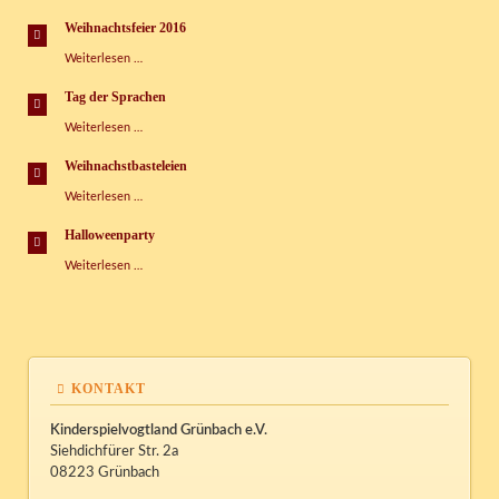
im
Kispi
Weihnachtsfeier 2016
Weihnachtsfeier
Weiterlesen …
2016
Tag der Sprachen
Tag
Weiterlesen …
der
Sprachen
Weihnachstbasteleien
Weihnachstbasteleien
Weiterlesen …
Halloweenparty
Halloweenparty
Weiterlesen …
KONTAKT
Kinderspielvogtland Grünbach e.V.
Siehdichfürer Str. 2a
08223 Grünbach