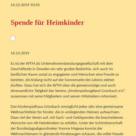
14.12.2019 10:45
Spende für Heimkinder
14.12.2019
Es ist der WTM als Unternehmensberatungsgesellschaft mit dem
Geschäftssitz in Dresden ein sehr großes Bedürfnis, sich auch im
ländlichen Raum sozial zu engagieren und Menschen eine Freude zu
bereiten, die bislang nicht auf der Sonnenseite des Lebens stehen
durften. Dazu hat sich die WTM über die gemeinnützige und auch
ehrenamtliche Tätigkeit des Vereins „Kinderspielvogtland Grünbach e.V.“,
zusammen mit seine Mitgliedern und seinen Mitstreitern informiert.
Das Kinderspielhaus Grünbach ermöglicht jedes Jahr eine gemeinsame
Weihnachtsfeier für Kinder, die in umliegenden Heimen aufwachsen.
Dazu rief der Verein auf, mit Sach- und Geldspenden die bescheidenen
Wünsche von 48 Heimkindern zu erfüllen. Unter der Schirmherrschaft
der Bundestagsabgeordneten Yvonne Magwas konnte der
Weihnachtsmann in glänzende Kinderaugen schauen, die voller Freude