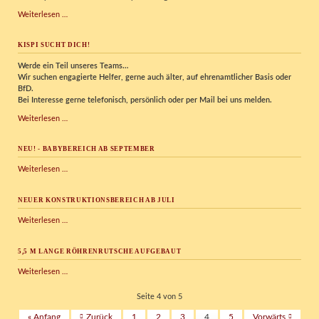
Bowling
Weiterlesen …
im
Kispi
KISPI SUCHT DICH!
Werde ein Teil unseres Teams…
Wir
suchen engagierte Helfer, gerne auch älter, auf ehrenamtlicher Basis oder
BfD.
Bei Interesse gerne telefonisch, persönlich oder per Mail bei uns melden.
Kispi
Weiterlesen …
sucht
Dich!
NEU! - BABYBEREICH AB SEPTEMBER
NEU!
Weiterlesen …
-
Babybereich
NEUER KONSTRUKTIONSBEREICH AB JULI
ab
September
Neuer
Weiterlesen …
Konstruktionsbereich
ab
5,5 M LANGE RÖHRENRUTSCHE AUFGEBAUT
Juli
5,5
Weiterlesen …
m
lange
Seite 4 von 5
Röhrenrutsche
« Anfang
Zurück
1
2
3
4
5
Vorwärts
aufgebaut