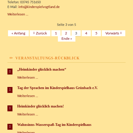
Telefon: 03745 751650
da!
E-Mail:
info@kinderspielvogtland.de
Vermietung
Weiterlesen …
für
Feste
Seite 3 von 5
und
« Anfang
Zurück
1
2
3
4
5
Vorwärts
Feierlichkeiten
Ende »
VERANSTALTUNGS-RÜCKBLICK
„Heimkinder glücklich machen“
„Heimkinder
Weiterlesen …
glücklich
machen“
Tag der Sprachen im Kinderspielhaus Grünbach e.V.
Tag
Weiterlesen …
der
Sprachen
Heimkinder glücklich machen!
im
Heimkinder
Weiterlesen …
Kinderspielhaus
glücklich
Grünbach
machen!
e.V.
Wahnsinns-Wasserspaß-Tag im Kinderspielhaus
Wahnsinns-
Weiterlesen …