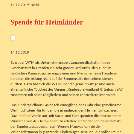
14.12.2019 10:45
Spende für Heimkinder
14.12.2019
Es ist der WTM als Unternehmensberatungsgesellschaft mit dem
Geschäftssitz in Dresden ein sehr großes Bedürfnis, sich auch im
ländlichen Raum sozial zu engagieren und Menschen eine Freude zu
bereiten, die bislang nicht auf der Sonnenseite des Lebens stehen
durften. Dazu hat sich die WTM über die gemeinnützige und auch
ehrenamtliche Tätigkeit des Vereins „Kinderspielvogtland Grünbach e.V.“,
zusammen mit seine Mitgliedern und seinen Mitstreitern informiert.
Das Kinderspielhaus Grünbach ermöglicht jedes Jahr eine gemeinsame
Weihnachtsfeier für Kinder, die in umliegenden Heimen aufwachsen.
Dazu rief der Verein auf, mit Sach- und Geldspenden die bescheidenen
Wünsche von 48 Heimkindern zu erfüllen. Unter der Schirmherrschaft
der Bundestagsabgeordneten Yvonne Magwas konnte der
Weihnachtsmann in glänzende Kinderaugen schauen, die voller Freude