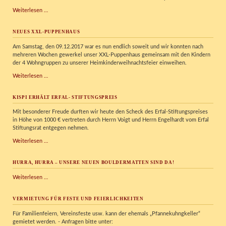
Verkehrserziehungstag
Weiterlesen …
im
Kispi
NEUES XXL-PUPPENHAUS
Am Samstag, den 09.12.2017 war es nun endlich soweit und wir konnten nach
mehreren Wochen gewerkel unser XXL-Puppenhaus gemeinsam mit den Kindern
der 4 Wohngruppen zu unserer Heimkinderweihnachtsfeier einweihen.
Neues
Weiterlesen …
XXL-
Puppenhaus
KISPI ERHÄLT ERFAL- STIFTUNGSPREIS
Mit besonderer Freude durften wir heute den Scheck des Erfal-Stiftungspreises
in Höhe von 1000 € vertreten durch Herrn Voigt und Herrn Engelhardt vom Erfal
Stiftungsrat entgegen nehmen.
KISPI
Weiterlesen …
erhält
Erfal-
HURRA, HURRA – UNSERE NEUEN BOULDERMATTEN SIND DA!
Stiftungspreis
Hurra,
Weiterlesen …
Hurra
–
VERMIETUNG FÜR FESTE UND FEIERLICHKEITEN
unsere
neuen
Für Familienfeiern, Vereinsfeste usw. kann der ehemals „Pfannekuhngkeller“
Bouldermatten
gemietet werden. - Anfragen bitte unter:
sind