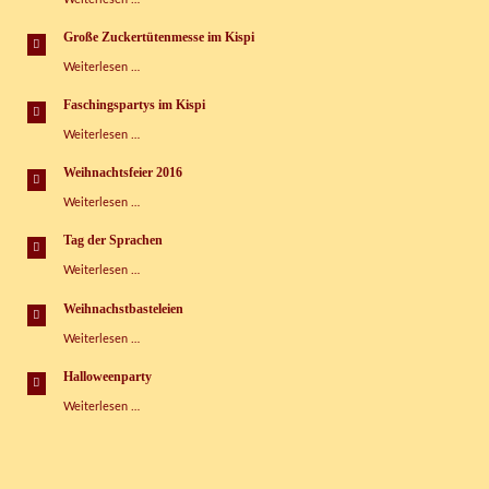
Wasserspaß-
Tag
Große Zuckertütenmesse im Kispi
im
Große
Weiterlesen …
Kinderspielhaus
Zuckertütenmesse
im
Faschingspartys im Kispi
Kispi
Faschingspartys
Weiterlesen …
im
Kispi
Weihnachtsfeier 2016
Weihnachtsfeier
Weiterlesen …
2016
Tag der Sprachen
Tag
Weiterlesen …
der
Sprachen
Weihnachstbasteleien
Weihnachstbasteleien
Weiterlesen …
Halloweenparty
Halloweenparty
Weiterlesen …