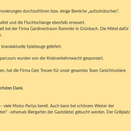
renovierungen durchzuführen bzw. einige Bereiche „aufzuhübschen“.
tet und die Fluchtschlange ebenfalls erneuert.
beit bei der Firma Gardinentraum Rammler in Grünbach. Die Mittel dafür
.
brandaktuelle Spielzeuge geliefert.
lparcours wurden von der Kreisverkehrswacht gesponsert.
n, hat die Firma Gett Treuen für unser gesamtes Team Gesichtsvisiere
ichsten Dank.
 – viele Motto-Partys bereit. Auch kann bei schönem Wetter der
n“ –(ehemals Biergarten der Gaststätte) gebucht werden. Der Grillplatz