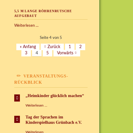
Konstruktionsbereich
ab
5,5 M LANGE RÖHRENRUTSCHE
Juli
AUFGEBAUT
5,5
Weiterlesen …
m
lange
Seite 4 von 5
Röhrenrutsche
« Anfang
Zurück
1
2
aufgebaut
3
4
5
Vorwärts
VERANSTALTUNGS-
RÜCKBLICK
„Heimkinder glücklich machen“
„Heimkinder
Weiterlesen …
glücklich
machen“
Tag der Sprachen im
Kinderspielhaus Grünbach e.V.
Tag
Weiterlesen …