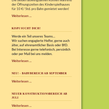
Die beiden Bowlingbahnen können während
der Öffnungszeiten des Kinderspielhauses
für 10 €/ Std. pro Bahn gemietet werden!
Bowling
Weiterlesen …
im
Kispi
KISPI SUCHT DICH!
Werde ein Teil unseres Teams…
Wir
suchen engagierte Helfer, gerne auch
älter, auf ehrenamtlicher Basis oder BfD.
Bei Interesse gerne telefonisch, persönlich
oder per Mail bei uns melden.
Kispi
Weiterlesen …
sucht
Dich!
NEU! - BABYBEREICH AB SEPTEMBER
NEU!
Weiterlesen …
-
Babybereich
NEUER KONSTRUKTIONSBEREICH AB
ab
JULI
September
Neuer
Weiterlesen …