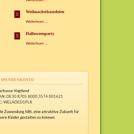
Weiterlesen …
der
Sprachen
Weihnachstbasteleien
Weihnachstbasteleien
Weiterlesen …
Halloweenparty
Halloweenparty
Weiterlesen …
SPENDENKONTO
arkasse Vogtland
AN: DE30 8705 8000 3574 001621
C: WELADED1PLX
de Zuwendung hilft, eine attraktive Zukunft für
sere Kinder gestalten zu können.