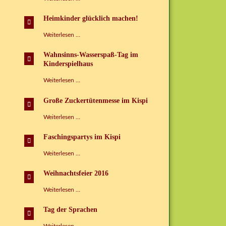
der
Sprachen
Heimkinder glücklich machen!
im
Kinderspielhaus
Heimkinder
Weiterlesen …
Grünbach
glücklich
e.V.
machen!
Wahnsinns-Wasserspaß-Tag im
Kinderspielhaus
Wahnsinns-
Weiterlesen …
Wasserspaß-
Tag
Große Zuckertütenmesse im Kispi
im
Kinderspielhaus
Große
Weiterlesen …
Zuckertütenmesse
im
Faschingspartys im Kispi
Kispi
Faschingspartys
Weiterlesen …
im
Kispi
Weihnachtsfeier 2016
Weihnachtsfeier
Weiterlesen …
2016
Tag der Sprachen
Tag