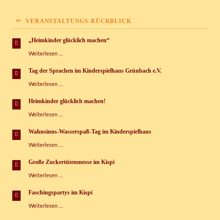
VERANSTALTUNGS-RÜCKBLICK
„Heimkinder glücklich machen“
„Heimkinder
Weiterlesen …
glücklich
machen“
Tag der Sprachen im Kinderspielhaus Grünbach e.V.
Tag
Weiterlesen …
der
Sprachen
Heimkinder glücklich machen!
im
Heimkinder
Weiterlesen …
Kinderspielhaus
glücklich
Grünbach
machen!
e.V.
Wahnsinns-Wasserspaß-Tag im Kinderspielhaus
Wahnsinns-
Weiterlesen …
Wasserspaß-
Tag
Große Zuckertütenmesse im Kispi
im
Große
Weiterlesen …
Kinderspielhaus
Zuckertütenmesse
im
Faschingspartys im Kispi
Kispi
Faschingspartys
Weiterlesen …
im