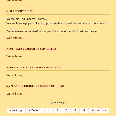
Bowling
Weiterlesen …
im
Kispi
KISPI SUCHT DICH!
Werde ein Teil unseres Teams…
Wir
suchen engagierte Helfer, gerne auch älter, auf ehrenamtlicher Basis oder
BfD.
Bei Interesse gerne telefonisch, persönlich oder per Mail bei uns melden.
Kispi
Weiterlesen …
sucht
Dich!
NEU! - BABYBEREICH AB SEPTEMBER
NEU!
Weiterlesen …
-
Babybereich
NEUER KONSTRUKTIONSBEREICH AB JULI
ab
September
Neuer
Weiterlesen …
Konstruktionsbereich
ab
5,5 M LANGE RÖHRENRUTSCHE AUFGEBAUT
Juli
5,5
Weiterlesen …
m
lange
Seite 4 von 5
Röhrenrutsche
« Anfang
Zurück
1
2
3
4
5
Vorwärts
aufgebaut