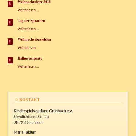
Kispi
Weihnachtsfeier 2016
Weihnachtsfeier
Weiterlesen …
2016
Tag der Sprachen
Tag
Weiterlesen …
der
Sprachen
Weihnachstbasteleien
Weihnachstbasteleien
Weiterlesen …
Halloweenparty
Halloweenparty
Weiterlesen …
KONTAKT
Kinderspielvogtland Grünbach e.V.
Siehdichfürer Str. 2a
08223 Grünbach
Maria Faldum