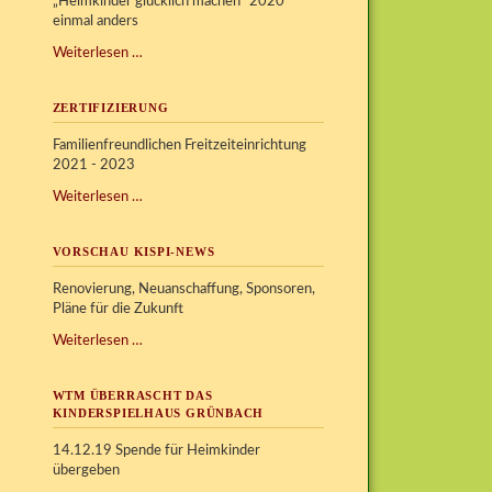
„Heimkinder glücklich machen“ 2020
einmal anders
Unsere
Weiterlesen …
Weihnachtsaktion
ZERTIFIZIERUNG
Familienfreundlichen Freitzeiteinrichtung
2021 - 2023
Zertifizierung
Weiterlesen …
VORSCHAU KISPI-NEWS
Renovierung, Neuanschaffung, Sponsoren,
Pläne für die Zukunft
Vorschau
Weiterlesen …
Kispi-
News
WTM ÜBERRASCHT DAS
KINDERSPIELHAUS GRÜNBACH
14.12.19 Spende für Heimkinder
übergeben