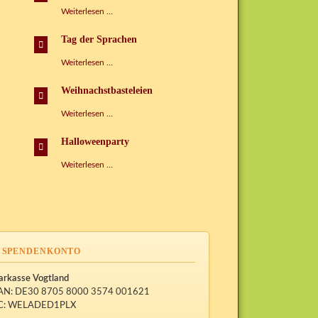
Weihnachtsfeier
Weiterlesen …
2016
Tag der Sprachen
Tag
Weiterlesen …
der
Sprachen
Weihnachstbasteleien
Weihnachstbasteleien
Weiterlesen …
Halloweenparty
Halloweenparty
Weiterlesen …
SPENDENKONTO
arkasse Vogtland
AN: DE30 8705 8000 3574 001621
C: WELADED1PLX