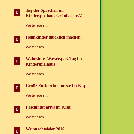
glücklich
machen“
Tag der Sprachen im
Kinderspielhaus Grünbach e.V.
Tag
Weiterlesen …
der
Sprachen
Heimkinder glücklich machen!
im
Kinderspielhaus
Heimkinder
Weiterlesen …
Grünbach
glücklich
e.V.
machen!
Wahnsinns-Wasserspaß-Tag im
Kinderspielhaus
Wahnsinns-
Weiterlesen …
Wasserspaß-
Tag
Große Zuckertütenmesse im Kispi
im
Kinderspielhaus
Große
Weiterlesen …
Zuckertütenmesse
im
Faschingspartys im Kispi
Kispi
Faschingspartys
Weiterlesen …
im
Kispi
Weihnachtsfeier 2016