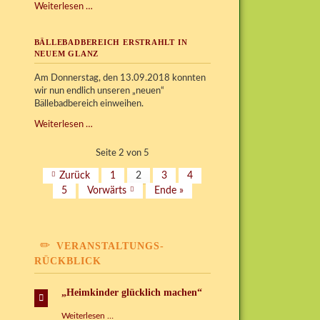
WTM
Weiterlesen …
überrascht
das
BÄLLEBADBEREICH ERSTRAHLT IN
Kinderspielhaus
NEUEM GLANZ
Grünbach
Am Donnerstag, den 13.09.2018 konnten
wir nun endlich unseren „neuen“
Bällebadbereich einweihen.
Bällebadbereich
Weiterlesen …
erstrahlt
in
Seite 2 von 5
neuem
Zurück
1
2
3
4
Glanz
5
Vorwärts
Ende »
VERANSTALTUNGS-
RÜCKBLICK
„Heimkinder glücklich machen“
„Heimkinder
Weiterlesen …