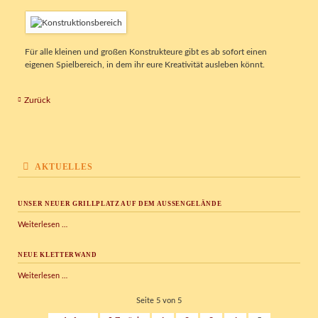
Für alle kleinen und großen Konstrukteure gibt es ab sofort einen
eigenen Spielbereich, in dem ihr eure Kreativität ausleben könnt.
Zurück
AKTUELLES
UNSER NEUER GRILLPLATZ AUF DEM AUSSENGELÄNDE
Unser
Weiterlesen …
neuer
Grillplatz
NEUE KLETTERWAND
auf
dem
Neue
Weiterlesen …
Außengelände
Kletterwand
Seite 5 von 5