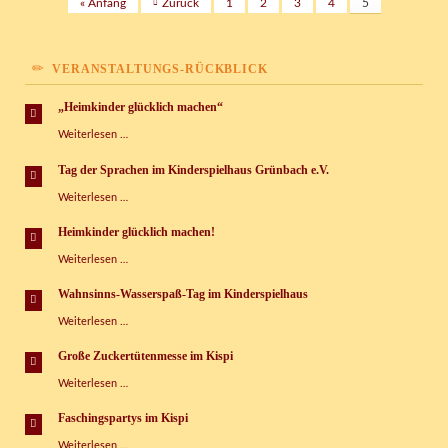
« Anfang
Zurück
1
2
3
4
5
VERANSTALTUNGS-RÜCKBLICK
„Heimkinder glücklich machen“
„Heimkinder
Weiterlesen …
glücklich
machen“
Tag der Sprachen im Kinderspielhaus Grünbach e.V.
Tag
Weiterlesen …
der
Sprachen
Heimkinder glücklich machen!
im
Heimkinder
Weiterlesen …
Kinderspielhaus
glücklich
Grünbach
machen!
e.V.
Wahnsinns-Wasserspaß-Tag im Kinderspielhaus
Wahnsinns-
Weiterlesen …
Wasserspaß-
Tag
Große Zuckertütenmesse im Kispi
im
Große
Weiterlesen …
Kinderspielhaus
Zuckertütenmesse
im
Faschingspartys im Kispi
Kispi
Faschingspartys
Weiterlesen …