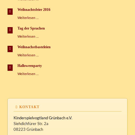
im
Kispi
Weihnachtsfeier 2016
Weihnachtsfeier
Weiterlesen …
2016
Tag der Sprachen
Tag
Weiterlesen …
der
Sprachen
Weihnachstbasteleien
Weihnachstbasteleien
Weiterlesen …
Halloweenparty
Halloweenparty
Weiterlesen …
KONTAKT
Kinderspielvogtland Grünbach e.V.
Siehdichfürer Str. 2a
08223 Grünbach