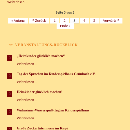
Vermietung
Weiterlesen …
für
Feste
Seite 3 von 5
und
« Anfang
Zurück
1
2
3
4
5
Vorwärts
Feierlichkeiten
Ende »
VERANSTALTUNGS-RÜCKBLICK
„Heimkinder glücklich machen“
„Heimkinder
Weiterlesen …
glücklich
machen“
Tag der Sprachen im Kinderspielhaus Grünbach e.V.
Tag
Weiterlesen …
der
Sprachen
Heimkinder glücklich machen!
im
Heimkinder
Weiterlesen …
Kinderspielhaus
glücklich
Grünbach
machen!
e.V.
Wahnsinns-Wasserspaß-Tag im Kinderspielhaus
Wahnsinns-
Weiterlesen …
Wasserspaß-
Tag
Große Zuckertütenmesse im Kispi