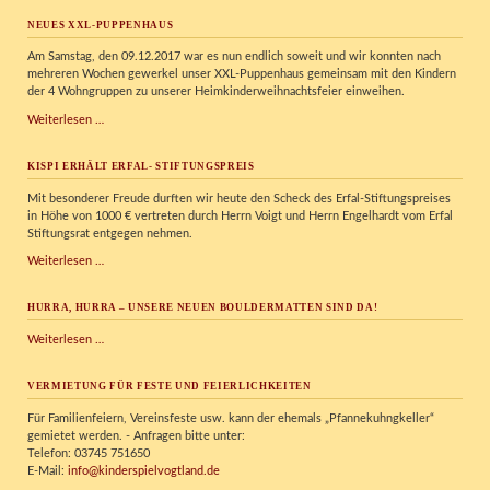
Kispi
NEUES XXL-PUPPENHAUS
Am Samstag, den 09.12.2017 war es nun endlich soweit und wir konnten nach
mehreren Wochen gewerkel unser XXL-Puppenhaus gemeinsam mit den Kindern
der 4 Wohngruppen zu unserer Heimkinderweihnachtsfeier einweihen.
Neues
Weiterlesen …
XXL-
Puppenhaus
KISPI ERHÄLT ERFAL- STIFTUNGSPREIS
Mit besonderer Freude durften wir heute den Scheck des Erfal-Stiftungspreises
in Höhe von 1000 € vertreten durch Herrn Voigt und Herrn Engelhardt vom Erfal
Stiftungsrat entgegen nehmen.
KISPI
Weiterlesen …
erhält
Erfal-
HURRA, HURRA – UNSERE NEUEN BOULDERMATTEN SIND DA!
Stiftungspreis
Hurra,
Weiterlesen …
Hurra
–
VERMIETUNG FÜR FESTE UND FEIERLICHKEITEN
unsere
neuen
Für Familienfeiern, Vereinsfeste usw. kann der ehemals „Pfannekuhngkeller“
Bouldermatten
gemietet werden. - Anfragen bitte unter:
sind
Telefon: 03745 751650
da!
E-Mail:
info@kinderspielvogtland.de