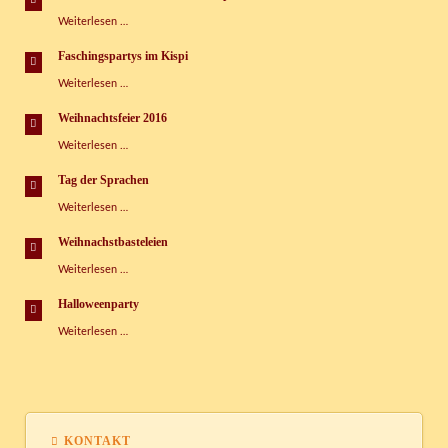
im
Große
Weiterlesen …
Kinderspielhaus
Zuckertütenmesse
im
Faschingspartys im Kispi
Kispi
Faschingspartys
Weiterlesen …
im
Kispi
Weihnachtsfeier 2016
Weihnachtsfeier
Weiterlesen …
2016
Tag der Sprachen
Tag
Weiterlesen …
der
Sprachen
Weihnachstbasteleien
Weihnachstbasteleien
Weiterlesen …
Halloweenparty
Halloweenparty
Weiterlesen …
KONTAKT