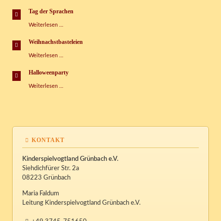
2016
Tag der Sprachen
Tag
Weiterlesen …
der
Sprachen
Weihnachstbasteleien
Weihnachstbasteleien
Weiterlesen …
Halloweenparty
Halloweenparty
Weiterlesen …
KONTAKT
Kinderspielvogtland Grünbach e.V.
Siehdichfürer Str. 2a
08223 Grünbach
Maria Faldum
Leitung Kinderspielvogtland Grünbach e.V.