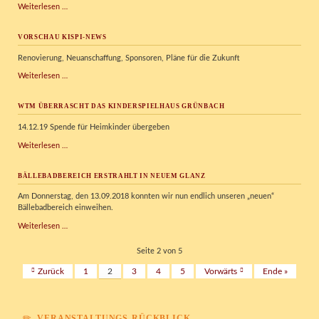
Zertifizierung
Weiterlesen …
VORSCHAU KISPI-NEWS
Renovierung, Neuanschaffung, Sponsoren, Pläne für die Zukunft
Vorschau
Weiterlesen …
Kispi-
News
WTM ÜBERRASCHT DAS KINDERSPIELHAUS GRÜNBACH
14.12.19 Spende für Heimkinder übergeben
WTM
Weiterlesen …
überrascht
das
BÄLLEBADBEREICH ERSTRAHLT IN NEUEM GLANZ
Kinderspielhaus
Grünbach
Am Donnerstag, den 13.09.2018 konnten wir nun endlich unseren „neuen“
Bällebadbereich einweihen.
Bällebadbereich
Weiterlesen …
erstrahlt
in
Seite 2 von 5
neuem
Zurück
1
2
3
4
5
Vorwärts
Ende »
Glanz
VERANSTALTUNGS-RÜCKBLICK