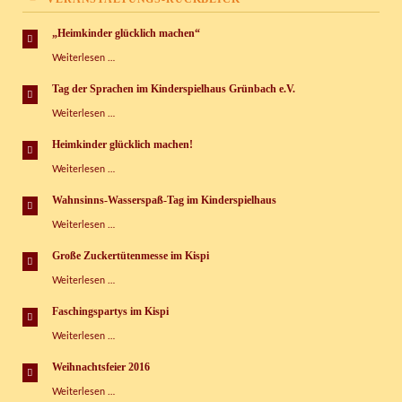
„Heimkinder glücklich machen“
„Heimkinder
Weiterlesen …
glücklich
machen“
Tag der Sprachen im Kinderspielhaus Grünbach e.V.
Tag
Weiterlesen …
der
Sprachen
Heimkinder glücklich machen!
im
Heimkinder
Weiterlesen …
Kinderspielhaus
glücklich
Grünbach
machen!
e.V.
Wahnsinns-Wasserspaß-Tag im Kinderspielhaus
Wahnsinns-
Weiterlesen …
Wasserspaß-
Tag
Große Zuckertütenmesse im Kispi
im
Große
Weiterlesen …
Kinderspielhaus
Zuckertütenmesse
im
Faschingspartys im Kispi
Kispi
Faschingspartys
Weiterlesen …
im
Kispi
Weihnachtsfeier 2016
Weihnachtsfeier
Weiterlesen …