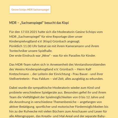
Gesine Schöps MDR Sachsenspiegel
MDR – „Sachsenspiegel“ besucht das Kispi
Für den 17.03.2021 hatte sich die Moderatorin Gesine Schöps vom
MDR „Sachsenspiegel“ für eine Reportage über unser
Kinderspielvogtland e.V. (Kispi) Grünbach angesagt.
Pünktlich 11.00 Uhr betrat sie mit ihrem Kameramann und ihrem
Tontechniker unsere Spielhalle.
Der erste Eindruck war „Wow“ - was für ein Paradies für Kinder.
Das MDR-Team nahm sich in Anwesenheit des Vorstandsvorsitzenden
des Vereins Kinderspielvogtland e.V. Grünbach – Herrn Ralf
Kretzschmann -, der Leiterin der Einrichtung - Frau Bauer - und ihrer
Stellvertreterin - Frau Faldum – viel Zeit, alles ausgiebig zu erkunden.
Dabei wurde die sympathische Moderatorin wieder zum Kind und
probierte verschiedene Spielgeräte aus. Besonders gefiel ihr und ihrem
Team die Vielfältigkeit der Spielmöglichkeiten von 0 bis 12 Jahre und
die Anordnung in verschiedene Themenbereiche – angefangen von
aktiver Betätigung, sportlicher und motorischer Fördermöglichkeiten bis
hin zu der Ruheecke mit vielen Büchern zum Anschauen und Lesen für
alle Altersgruppen, das Kreativ- und Mal-Areal und der separate Baby-