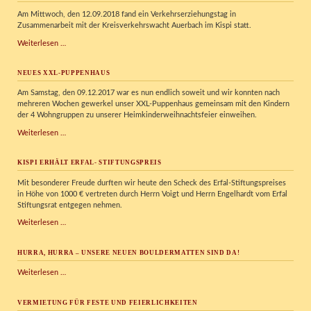
Am Mittwoch, den 12.09.2018 fand ein Verkehrserziehungstag in
Zusammenarbeit mit der Kreisverkehrswacht Auerbach im Kispi statt.
Verkehrserziehungstag
Weiterlesen …
im
Kispi
NEUES XXL-PUPPENHAUS
Am Samstag, den 09.12.2017 war es nun endlich soweit und wir konnten nach
mehreren Wochen gewerkel unser XXL-Puppenhaus gemeinsam mit den Kindern
der 4 Wohngruppen zu unserer Heimkinderweihnachtsfeier einweihen.
Neues
Weiterlesen …
XXL-
Puppenhaus
KISPI ERHÄLT ERFAL- STIFTUNGSPREIS
Mit besonderer Freude durften wir heute den Scheck des Erfal-Stiftungspreises
in Höhe von 1000 € vertreten durch Herrn Voigt und Herrn Engelhardt vom Erfal
Stiftungsrat entgegen nehmen.
KISPI
Weiterlesen …
erhält
Erfal-
HURRA, HURRA – UNSERE NEUEN BOULDERMATTEN SIND DA!
Stiftungspreis
Hurra,
Weiterlesen …
Hurra
–
VERMIETUNG FÜR FESTE UND FEIERLICHKEITEN
unsere