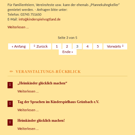
neuen
Für Familienfeiern, Vereinsfeste usw. kann der ehemals „Pfannekuhngkeller“
Bouldermatten
gemietet werden. - Anfragen bitte unter:
sind
Telefon: 03745 751650
da!
E-Mail:
info@kinderspielvogtland.de
Vermietung
Weiterlesen …
für
Feste
Seite 3 von 5
und
« Anfang
Zurück
1
2
3
4
5
Vorwärts
Feierlichkeiten
Ende »
VERANSTALTUNGS-RÜCKBLICK
„Heimkinder glücklich machen“
„Heimkinder
Weiterlesen …
glücklich
machen“
Tag der Sprachen im Kinderspielhaus Grünbach e.V.
Tag
Weiterlesen …
der
Sprachen
Heimkinder glücklich machen!
im
Heimkinder
Weiterlesen …
Kinderspielhaus
glücklich
Grünbach