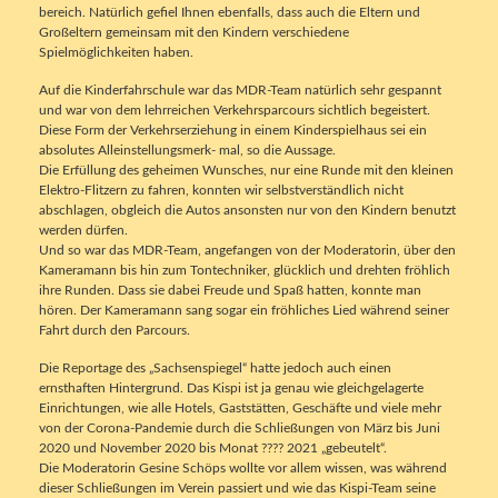
bereich. Natürlich gefiel Ihnen ebenfalls, dass auch die Eltern und
Großeltern gemeinsam mit den Kindern verschiedene
Spielmöglichkeiten haben.
Auf die Kinderfahrschule war das MDR-Team natürlich sehr gespannt
und war von dem lehrreichen Verkehrsparcours sichtlich begeistert.
Diese Form der Verkehrserziehung in einem Kinderspielhaus sei ein
absolutes Alleinstellungsmerk- mal, so die Aussage.
Die Erfüllung des geheimen Wunsches, nur eine Runde mit den kleinen
Elektro-Flitzern zu fahren, konnten wir selbstverständlich nicht
abschlagen, obgleich die Autos ansonsten nur von den Kindern benutzt
werden dürfen.
Und so war das MDR-Team, angefangen von der Moderatorin, über den
Kameramann bis hin zum Tontechniker, glücklich und drehten fröhlich
ihre Runden. Dass sie dabei Freude und Spaß hatten, konnte man
hören. Der Kameramann sang sogar ein fröhliches Lied während seiner
Fahrt durch den Parcours.
Die Reportage des „Sachsenspiegel“ hatte jedoch auch einen
ernsthaften Hintergrund. Das Kispi ist ja genau wie gleichgelagerte
Einrichtungen, wie alle Hotels, Gaststätten, Geschäfte und viele mehr
von der Corona-Pandemie durch die Schließungen von März bis Juni
2020 und November 2020 bis Monat ???? 2021 „gebeutelt“.
Die Moderatorin Gesine Schöps wollte vor allem wissen, was während
dieser Schließungen im Verein passiert und wie das Kispi-Team seine