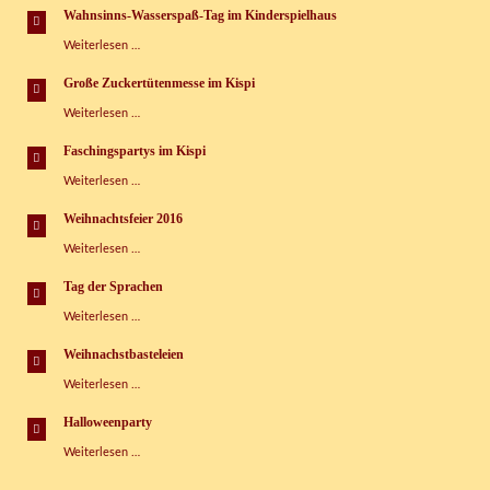
machen!
e.V.
Wahnsinns-Wasserspaß-Tag im Kinderspielhaus
Wahnsinns-
Weiterlesen …
Wasserspaß-
Tag
Große Zuckertütenmesse im Kispi
im
Große
Weiterlesen …
Kinderspielhaus
Zuckertütenmesse
im
Faschingspartys im Kispi
Kispi
Faschingspartys
Weiterlesen …
im
Kispi
Weihnachtsfeier 2016
Weihnachtsfeier
Weiterlesen …
2016
Tag der Sprachen
Tag
Weiterlesen …
der
Sprachen
Weihnachstbasteleien
Weihnachstbasteleien
Weiterlesen …
Halloweenparty
Halloweenparty
Weiterlesen …