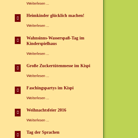
Tag
Weiterlesen …
der
Sprachen
Heimkinder glücklich machen!
im
Kinderspielhaus
Heimkinder
Weiterlesen …
Grünbach
glücklich
e.V.
machen!
Wahnsinns-Wasserspaß-Tag im
Kinderspielhaus
Wahnsinns-
Weiterlesen …
Wasserspaß-
Tag
Große Zuckertütenmesse im Kispi
im
Kinderspielhaus
Große
Weiterlesen …
Zuckertütenmesse
im
Faschingspartys im Kispi
Kispi
Faschingspartys
Weiterlesen …
im
Kispi
Weihnachtsfeier 2016
Weihnachtsfeier
Weiterlesen …
2016
Tag der Sprachen