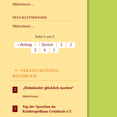
Unser
Weiterlesen …
neuer
Grillplatz
NEUE KLETTERWAND
auf
dem
Neue
Weiterlesen …
Außengelände
Kletterwand
Seite 5 von 5
« Anfang
Zurück
1
2
3
4
5
VERANSTALTUNGS-
RÜCKBLICK
„Heimkinder glücklich machen“
„Heimkinder
Weiterlesen …
glücklich
machen“
Tag der Sprachen im
Kinderspielhaus Grünbach e.V.