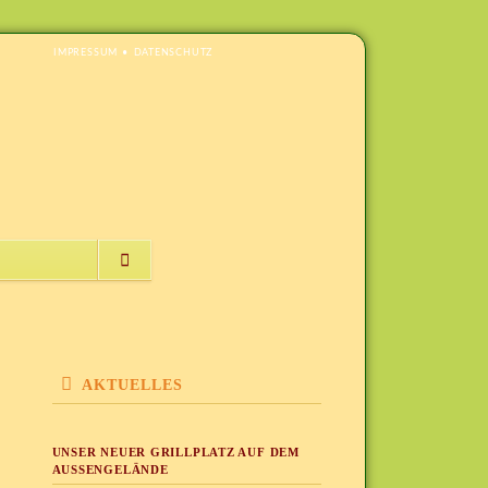
NAVIGATION
IMPRESSUM
DATENSCHUTZ
ÜBERSPRINGEN
NAVIGATION
ÜBERSPRINGEN
AKTUELLES
UNSER NEUER GRILLPLATZ AUF DEM
AUSSENGELÄNDE