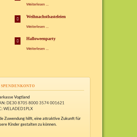
Tag
Weiterlesen …
der
Sprachen
Weihnachstbasteleien
Weihnachstbasteleien
Weiterlesen …
Halloweenparty
Halloweenparty
Weiterlesen …
SPENDENKONTO
arkasse Vogtland
AN: DE30 8705 8000 3574 001621
C: WELADED1PLX
de Zuwendung hilft, eine attraktive Zukunft für
sere Kinder gestalten zu können.