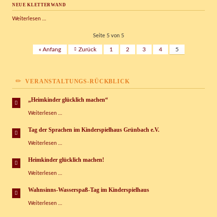
NEUE KLETTERWAND
auf
dem
Neue
Weiterlesen …
Außengelände
Kletterwand
Seite 5 von 5
« Anfang
Zurück
1
2
3
4
5
VERANSTALTUNGS-RÜCKBLICK
„Heimkinder glücklich machen“
„Heimkinder
Weiterlesen …
glücklich
machen“
Tag der Sprachen im Kinderspielhaus Grünbach e.V.
Tag
Weiterlesen …
der
Sprachen
Heimkinder glücklich machen!
im
Heimkinder
Weiterlesen …
Kinderspielhaus
glücklich
Grünbach
machen!
e.V.
Wahnsinns-Wasserspaß-Tag im Kinderspielhaus
Wahnsinns-
Weiterlesen …
Wasserspaß-