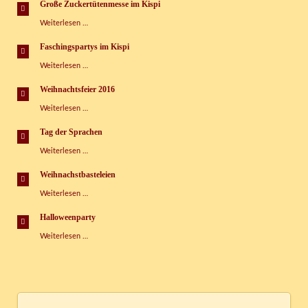
Tag
Große Zuckertütenmesse im Kispi
im
Große
Weiterlesen …
Kinderspielhaus
Zuckertütenmesse
im
Faschingspartys im Kispi
Kispi
Faschingspartys
Weiterlesen …
im
Kispi
Weihnachtsfeier 2016
Weihnachtsfeier
Weiterlesen …
2016
Tag der Sprachen
Tag
Weiterlesen …
der
Sprachen
Weihnachstbasteleien
Weihnachstbasteleien
Weiterlesen …
Halloweenparty
Halloweenparty
Weiterlesen …