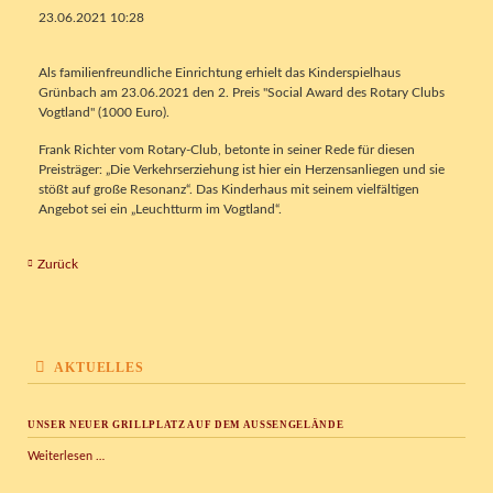
23.06.2021 10:28
Als familienfreundliche Einrichtung erhielt das Kinderspielhaus
Grünbach am 23.06.2021 den 2. Preis "Social Award des Rotary Clubs
Vogtland" (1000 Euro).
Frank Richter vom Rotary-Club, betonte in seiner Rede für diesen
Preisträger: „Die Verkehrserziehung ist hier ein Herzensanliegen und sie
stößt auf große Resonanz“. Das Kinderhaus mit seinem vielfältigen
Angebot sei ein „Leuchtturm im Vogtland“.
Zurück
AKTUELLES
UNSER NEUER GRILLPLATZ AUF DEM AUSSENGELÄNDE
Unser
Weiterlesen …
neuer
Grillplatz