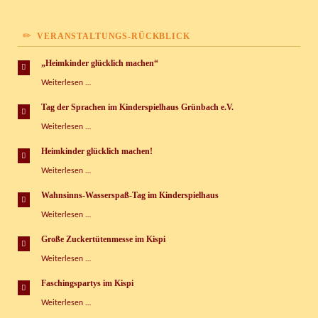
VERANSTALTUNGS-RÜCKBLICK
„Heimkinder glücklich machen“
„Heimkinder
Weiterlesen …
glücklich
machen“
Tag der Sprachen im Kinderspielhaus Grünbach e.V.
Tag
Weiterlesen …
der
Sprachen
Heimkinder glücklich machen!
im
Heimkinder
Weiterlesen …
Kinderspielhaus
glücklich
Grünbach
machen!
e.V.
Wahnsinns-Wasserspaß-Tag im Kinderspielhaus
Wahnsinns-
Weiterlesen …
Wasserspaß-
Tag
Große Zuckertütenmesse im Kispi
im
Große
Weiterlesen …
Kinderspielhaus
Zuckertütenmesse
im
Faschingspartys im Kispi
Kispi
Faschingspartys
Weiterlesen …
im