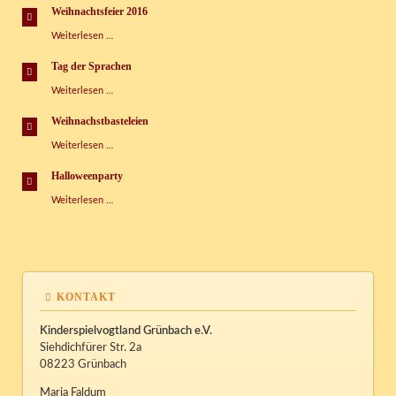
Kispi
Weihnachtsfeier 2016
Weihnachtsfeier
Weiterlesen …
2016
Tag der Sprachen
Tag
Weiterlesen …
der
Sprachen
Weihnachstbasteleien
Weihnachstbasteleien
Weiterlesen …
Halloweenparty
Halloweenparty
Weiterlesen …
KONTAKT
Kinderspielvogtland Grünbach e.V.
Siehdichfürer Str. 2a
08223 Grünbach
Maria Faldum