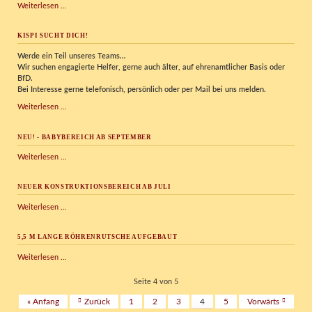
Bowling
Weiterlesen …
im
Kispi
KISPI SUCHT DICH!
Werde ein Teil unseres Teams…
Wir
suchen engagierte Helfer, gerne auch älter, auf ehrenamtlicher Basis oder
BfD.
Bei Interesse gerne telefonisch, persönlich oder per Mail bei uns melden.
Kispi
Weiterlesen …
sucht
Dich!
NEU! - BABYBEREICH AB SEPTEMBER
NEU!
Weiterlesen …
-
Babybereich
NEUER KONSTRUKTIONSBEREICH AB JULI
ab
September
Neuer
Weiterlesen …
Konstruktionsbereich
ab
5,5 M LANGE RÖHRENRUTSCHE AUFGEBAUT
Juli
5,5
Weiterlesen …
m
lange
Seite 4 von 5
Röhrenrutsche
« Anfang
Zurück
1
2
3
4
5
Vorwärts
aufgebaut