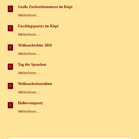
Wasserspaß-
Tag
Große Zuckertütenmesse im Kispi
im
Große
Weiterlesen …
Kinderspielhaus
Zuckertütenmesse
im
Faschingspartys im Kispi
Kispi
Faschingspartys
Weiterlesen …
im
Kispi
Weihnachtsfeier 2016
Weihnachtsfeier
Weiterlesen …
2016
Tag der Sprachen
Tag
Weiterlesen …
der
Sprachen
Weihnachstbasteleien
Weihnachstbasteleien
Weiterlesen …
Halloweenparty
Halloweenparty
Weiterlesen …