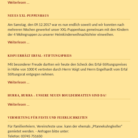
Verkehrserziehungstag
Weiterlesen …
im
Kispi
NEUES XXL-PUPPENHAUS
Am Samstag, den 09.12.2017 war es nun endlich soweit und wir konnten nach
mehreren Wochen gewerkel unser XXL-Puppenhaus gemeinsam mit den Kindern
der 4 Wohngruppen zu unserer Heimkinderweihnachtsfeier einweihen.
Neues
Weiterlesen …
XXL-
Puppenhaus
KISPI ERHÄLT ERFAL- STIFTUNGSPREIS
Mit besonderer Freude durften wir heute den Scheck des Erfal-Stiftungspreises
in Höhe von 1000 € vertreten durch Herrn Voigt und Herrn Engelhardt vom Erfal
Stiftungsrat entgegen nehmen.
KISPI
Weiterlesen …
erhält
Erfal-
HURRA, HURRA – UNSERE NEUEN BOULDERMATTEN SIND DA!
Stiftungspreis
Hurra,
Weiterlesen …
Hurra
–
VERMIETUNG FÜR FESTE UND FEIERLICHKEITEN
unsere
neuen
Für Familienfeiern, Vereinsfeste usw. kann der ehemals „Pfannekuhngkeller“
Bouldermatten
gemietet werden. - Anfragen bitte unter:
sind
Telefon: 03745 751650