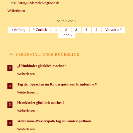
da!
E-Mail:
info@kinderspielvogtland.de
Vermietung
Weiterlesen …
für
Feste
Seite 3 von 5
und
« Anfang
Zurück
1
2
3
4
5
Vorwärts
Feierlichkeiten
Ende »
VERANSTALTUNGS-RÜCKBLICK
„Heimkinder glücklich machen“
„Heimkinder
Weiterlesen …
glücklich
machen“
Tag der Sprachen im Kinderspielhaus Grünbach e.V.
Tag
Weiterlesen …
der
Sprachen
Heimkinder glücklich machen!
im
Heimkinder
Weiterlesen …
Kinderspielhaus
glücklich
Grünbach
machen!
e.V.
Wahnsinns-Wasserspaß-Tag im Kinderspielhaus
Wahnsinns-
Weiterlesen …