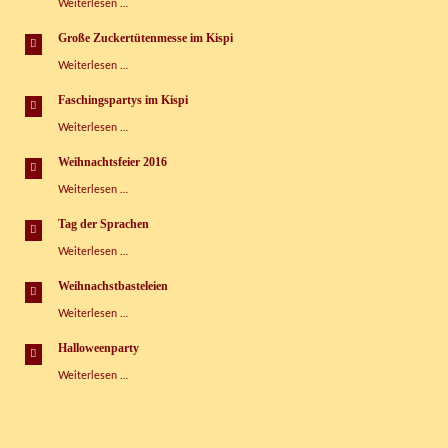
Wahnsinns-
Weiterlesen …
Wasserspaß-
Tag
Große Zuckertütenmesse im Kispi
im
Große
Weiterlesen …
Kinderspielhaus
Zuckertütenmesse
im
Faschingspartys im Kispi
Kispi
Faschingspartys
Weiterlesen …
im
Kispi
Weihnachtsfeier 2016
Weihnachtsfeier
Weiterlesen …
2016
Tag der Sprachen
Tag
Weiterlesen …
der
Sprachen
Weihnachstbasteleien
Weihnachstbasteleien
Weiterlesen …
Halloweenparty
Halloweenparty
Weiterlesen …