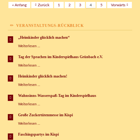
« Anfang
Zurück
1
2
3
4
5
Vorwärts
aufgebaut
VERANSTALTUNGS-RÜCKBLICK
„Heimkinder glücklich machen“
„Heimkinder
Weiterlesen …
glücklich
machen“
Tag der Sprachen im Kinderspielhaus Grünbach e.V.
Tag
Weiterlesen …
der
Sprachen
Heimkinder glücklich machen!
im
Heimkinder
Weiterlesen …
Kinderspielhaus
glücklich
Grünbach
machen!
e.V.
Wahnsinns-Wasserspaß-Tag im Kinderspielhaus
Wahnsinns-
Weiterlesen …
Wasserspaß-
Tag
Große Zuckertütenmesse im Kispi
im
Große
Weiterlesen …
Kinderspielhaus
Zuckertütenmesse
im
Faschingspartys im Kispi
Kispi