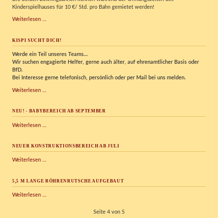
Kinderspielhauses für 10 €/ Std. pro Bahn gemietet werden!
Bowling
Weiterlesen …
im
Kispi
KISPI SUCHT DICH!
Werde ein Teil unseres Teams…
Wir
suchen engagierte Helfer, gerne auch älter, auf ehrenamtlicher Basis oder
BfD.
Bei Interesse gerne telefonisch, persönlich oder per Mail bei uns melden.
Kispi
Weiterlesen …
sucht
Dich!
NEU! - BABYBEREICH AB SEPTEMBER
NEU!
Weiterlesen …
-
Babybereich
NEUER KONSTRUKTIONSBEREICH AB JULI
ab
September
Neuer
Weiterlesen …
Konstruktionsbereich
ab
5,5 M LANGE RÖHRENRUTSCHE AUFGEBAUT
Juli
5,5
Weiterlesen …
m
lange
Seite 4 von 5
Röhrenrutsche