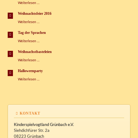
Faschingspartys
Weiterlesen …
im
Kispi
Weihnachtsfeier 2016
Weihnachtsfeier
Weiterlesen …
2016
Tag der Sprachen
Tag
Weiterlesen …
der
Sprachen
Weihnachstbasteleien
Weihnachstbasteleien
Weiterlesen …
Halloweenparty
Halloweenparty
Weiterlesen …
KONTAKT
Kinderspielvogtland Grünbach e.V.
Siehdichfürer Str. 2a
08223 Grünbach