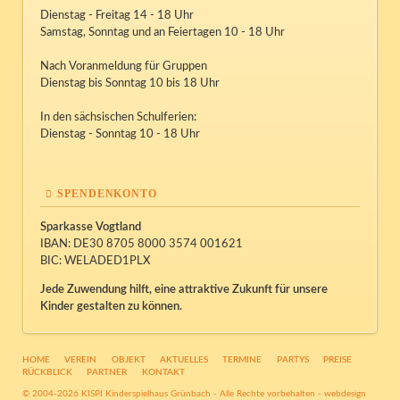
Dienstag - Freitag 14 - 18 Uhr
Samstag, Sonntag und an Feiertagen 10 - 18 Uhr
Nach Voranmeldung für Gruppen
Dienstag bis Sonntag 10 bis 18 Uhr
In den sächsischen Schulferien:
Dienstag - Sonntag 10 - 18 Uhr
SPENDENKONTO
Sparkasse Vogtland
IBAN: DE30 8705 8000 3574 001621
BIC: WELADED1PLX
Jede Zuwendung hilft, eine attraktive Zukunft für unsere
Kinder gestalten zu können.
NAVIGATION
HOME
VEREIN
OBJEKT
AKTUELLES
TERMINE
PARTYS
PREISE
ÜBERSPRINGEN
RÜCKBLICK
PARTNER
KONTAKT
© 2004-2026 KISPI Kinderspielhaus Grünbach - Alle Rechte vorbehalten -
webdesign