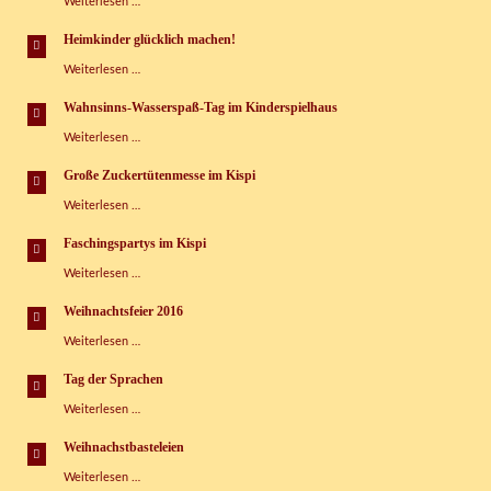
Tag
Weiterlesen …
der
Sprachen
Heimkinder glücklich machen!
im
Heimkinder
Weiterlesen …
Kinderspielhaus
glücklich
Grünbach
machen!
e.V.
Wahnsinns-Wasserspaß-Tag im Kinderspielhaus
Wahnsinns-
Weiterlesen …
Wasserspaß-
Tag
Große Zuckertütenmesse im Kispi
im
Große
Weiterlesen …
Kinderspielhaus
Zuckertütenmesse
im
Faschingspartys im Kispi
Kispi
Faschingspartys
Weiterlesen …
im
Kispi
Weihnachtsfeier 2016
Weihnachtsfeier
Weiterlesen …
2016
Tag der Sprachen
Tag
Weiterlesen …
der
Sprachen
Weihnachstbasteleien
Weihnachstbasteleien
Weiterlesen …