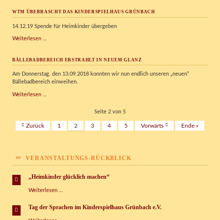
News
WTM ÜBERRASCHT DAS KINDERSPIELHAUS GRÜNBACH
14.12.19 Spende für Heimkinder übergeben
WTM
Weiterlesen …
überrascht
das
BÄLLEBADBEREICH ERSTRAHLT IN NEUEM GLANZ
Kinderspielhaus
Grünbach
Am Donnerstag, den 13.09.2018 konnten wir nun endlich unseren „neuen“
Bällebadbereich einweihen.
Bällebadbereich
Weiterlesen …
erstrahlt
in
Seite 2 von 5
neuem
Zurück
1
2
3
4
5
Vorwärts
Ende »
Glanz
VERANSTALTUNGS-RÜCKBLICK
„Heimkinder glücklich machen“
„Heimkinder
Weiterlesen …
glücklich
machen“
Tag der Sprachen im Kinderspielhaus Grünbach e.V.