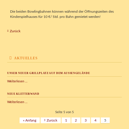
Die beiden Bowlingbahnen können während der Öffnungszeiten des
Kinderspielhauses für 10 €/ Std. pro Bahn gemietet werden!
Zurück
AKTUELLES
UNSER NEUER GRILLPLATZ AUF DEM AUSSENGELÄNDE
Unser
Weiterlesen …
neuer
Grillplatz
NEUE KLETTERWAND
auf
dem
Neue
Weiterlesen …
Außengelände
Kletterwand
Seite 5 von 5
« Anfang
Zurück
1
2
3
4
5