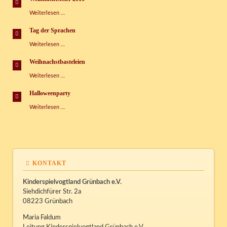
Weihnachtsfeier
Weiterlesen …
2016
Tag der Sprachen
Tag
Weiterlesen …
der
Sprachen
Weihnachstbasteleien
Weihnachstbasteleien
Weiterlesen …
Halloweenparty
Halloweenparty
Weiterlesen …
KONTAKT
Kinderspielvogtland Grünbach e.V.
Siehdichfürer Str. 2a
08223 Grünbach
Maria Faldum