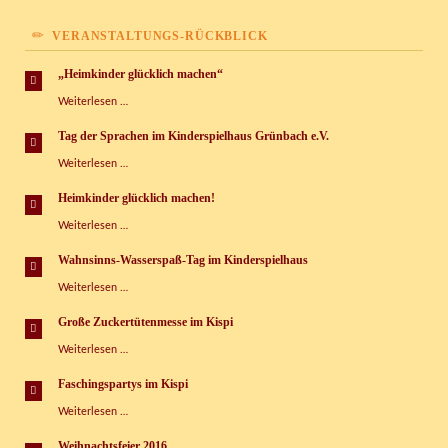
VERANSTALTUNGS-RÜCKBLICK
„Heimkinder glücklich machen“
„Heimkinder
Weiterlesen …
glücklich
machen“
Tag der Sprachen im Kinderspielhaus Grünbach e.V.
Tag
Weiterlesen …
der
Sprachen
Heimkinder glücklich machen!
im
Heimkinder
Weiterlesen …
Kinderspielhaus
glücklich
Grünbach
machen!
e.V.
Wahnsinns-Wasserspaß-Tag im Kinderspielhaus
Wahnsinns-
Weiterlesen …
Wasserspaß-
Tag
Große Zuckertütenmesse im Kispi
im
Große
Weiterlesen …
Kinderspielhaus
Zuckertütenmesse
im
Faschingspartys im Kispi
Kispi
Faschingspartys
Weiterlesen …
im
Kispi
Weihnachtsfeier 2016