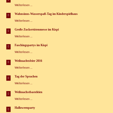
im
Heimkinder
Weiterlesen …
Kinderspielhaus
glücklich
Grünbach
machen!
e.V.
Wahnsinns-Wasserspaß-Tag im Kinderspielhaus
Wahnsinns-
Weiterlesen …
Wasserspaß-
Tag
Große Zuckertütenmesse im Kispi
im
Große
Weiterlesen …
Kinderspielhaus
Zuckertütenmesse
im
Faschingspartys im Kispi
Kispi
Faschingspartys
Weiterlesen …
im
Kispi
Weihnachtsfeier 2016
Weihnachtsfeier
Weiterlesen …
2016
Tag der Sprachen
Tag
Weiterlesen …
der
Sprachen
Weihnachstbasteleien
Weihnachstbasteleien
Weiterlesen …
Halloweenparty