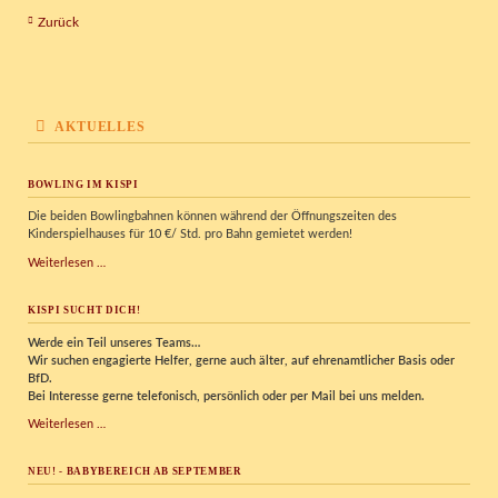
Zurück
AKTUELLES
BOWLING IM KISPI
Die beiden Bowlingbahnen können während der Öffnungszeiten des
Kinderspielhauses für 10 €/ Std. pro Bahn gemietet werden!
Bowling
Weiterlesen …
im
Kispi
KISPI SUCHT DICH!
Werde ein Teil unseres Teams…
Wir
suchen engagierte Helfer, gerne auch älter, auf ehrenamtlicher Basis oder
BfD.
Bei Interesse gerne telefonisch, persönlich oder per Mail bei uns melden.
Kispi
Weiterlesen …
sucht
Dich!
NEU! - BABYBEREICH AB SEPTEMBER