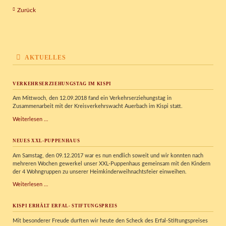
Zurück
AKTUELLES
VERKEHRSERZIEHUNGSTAG IM KISPI
Am Mittwoch, den 12.09.2018 fand ein Verkehrserziehungstag in
Zusammenarbeit mit der Kreisverkehrswacht Auerbach im Kispi statt.
Verkehrserziehungstag
Weiterlesen …
im
Kispi
NEUES XXL-PUPPENHAUS
Am Samstag, den 09.12.2017 war es nun endlich soweit und wir konnten nach
mehreren Wochen gewerkel unser XXL-Puppenhaus gemeinsam mit den Kindern
der 4 Wohngruppen zu unserer Heimkinderweihnachtsfeier einweihen.
Neues
Weiterlesen …
XXL-
Puppenhaus
KISPI ERHÄLT ERFAL- STIFTUNGSPREIS
Mit besonderer Freude durften wir heute den Scheck des Erfal-Stiftungspreises