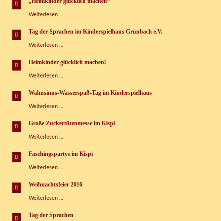
„Heimkinder glücklich machen“
„Heimkinder
Weiterlesen …
glücklich
machen“
Tag der Sprachen im Kinderspielhaus Grünbach e.V.
Tag
Weiterlesen …
der
Sprachen
Heimkinder glücklich machen!
im
Heimkinder
Weiterlesen …
Kinderspielhaus
glücklich
Grünbach
machen!
e.V.
Wahnsinns-Wasserspaß-Tag im Kinderspielhaus
Wahnsinns-
Weiterlesen …
Wasserspaß-
Tag
Große Zuckertütenmesse im Kispi
im
Große
Weiterlesen …
Kinderspielhaus
Zuckertütenmesse
im
Faschingspartys im Kispi
Kispi
Faschingspartys
Weiterlesen …
im
Kispi
Weihnachtsfeier 2016
Weihnachtsfeier
Weiterlesen …
2016
Tag der Sprachen