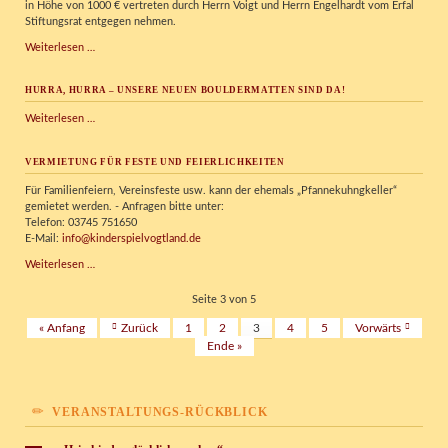
in Höhe von 1000 € vertreten durch Herrn Voigt und Herrn Engelhardt vom Erfal
Stiftungsrat entgegen nehmen.
KISPI
Weiterlesen …
erhält
Erfal-
HURRA, HURRA – UNSERE NEUEN BOULDERMATTEN SIND DA!
Stiftungspreis
Hurra,
Weiterlesen …
Hurra
–
VERMIETUNG FÜR FESTE UND FEIERLICHKEITEN
unsere
neuen
Für Familienfeiern, Vereinsfeste usw. kann der ehemals „Pfannekuhngkeller“
Bouldermatten
gemietet werden. - Anfragen bitte unter:
sind
Telefon: 03745 751650
da!
E-Mail:
info@kinderspielvogtland.de
Vermietung
Weiterlesen …
für
Feste
Seite 3 von 5
und
« Anfang
Zurück
1
2
3
4
5
Vorwärts
Feierlichkeiten
Ende »
VERANSTALTUNGS-RÜCKBLICK