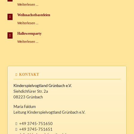
Tag
Weiterlesen …
der
Sprachen
Weihnachstbasteleien
Weihnachstbasteleien
Weiterlesen …
Halloweenparty
Halloweenparty
Weiterlesen …
KONTAKT
Kinderspielvogtland Grünbach e.V.
Siehdichfürer Str. 2a
08223 Grünbach
Maria Faldum
Leitung Kinderspielvogtland Grünbach e.V.
+49 3745-751650
+49 3745-751651