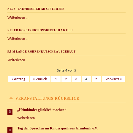
sucht
Dich!
NEU! - BABYBEREICH AB SEPTEMBER
NEU!
Weiterlesen …
-
Babybereich
NEUER KONSTRUKTIONSBEREICH AB JULI
ab
September
Neuer
Weiterlesen …
Konstruktionsbereich
ab
5,5 M LANGE RÖHRENRUTSCHE AUFGEBAUT
Juli
5,5
Weiterlesen …
m
lange
Seite 4 von 5
Röhrenrutsche
« Anfang
Zurück
1
2
3
4
5
Vorwärts
aufgebaut
VERANSTALTUNGS-RÜCKBLICK
„Heimkinder glücklich machen“
„Heimkinder
Weiterlesen …
glücklich
machen“
Tag der Sprachen im Kinderspielhaus Grünbach e.V.