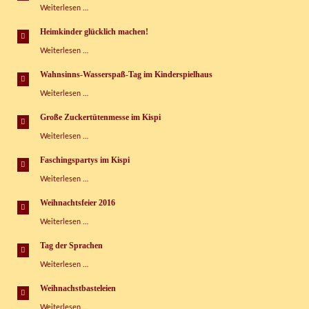
Tag
Weiterlesen …
der
Sprachen
Heimkinder glücklich machen!
im
Heimkinder
Weiterlesen …
Kinderspielhaus
glücklich
Grünbach
machen!
e.V.
Wahnsinns-Wasserspaß-Tag im Kinderspielhaus
Wahnsinns-
Weiterlesen …
Wasserspaß-
Tag
Große Zuckertütenmesse im Kispi
im
Große
Weiterlesen …
Kinderspielhaus
Zuckertütenmesse
im
Faschingspartys im Kispi
Kispi
Faschingspartys
Weiterlesen …
im
Kispi
Weihnachtsfeier 2016
Weihnachtsfeier
Weiterlesen …
2016
Tag der Sprachen
Tag
Weiterlesen …
der
Sprachen
Weihnachstbasteleien
Weihnachstbasteleien
Weiterlesen …