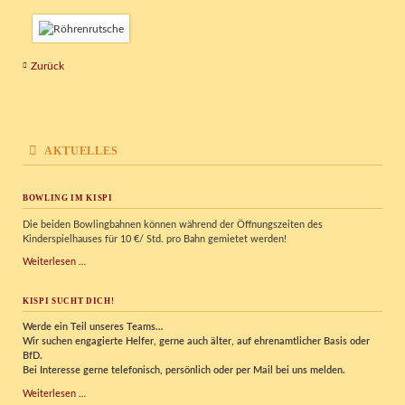
Zurück
AKTUELLES
BOWLING IM KISPI
Die beiden Bowlingbahnen können während der Öffnungszeiten des
Kinderspielhauses für 10 €/ Std. pro Bahn gemietet werden!
Bowling
Weiterlesen …
im
Kispi
KISPI SUCHT DICH!
Werde ein Teil unseres Teams…
Wir
suchen engagierte Helfer, gerne auch älter, auf ehrenamtlicher Basis oder
BfD.
Bei Interesse gerne telefonisch, persönlich oder per Mail bei uns melden.
Kispi
Weiterlesen …